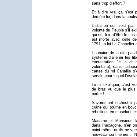
sans trop d’effort ?
Et à dire vrai ça n’est 
derrière lui, dans la coulis
L’Etat en soi n’est pas 
volonté du Peuple s’il exi
qui est loin d’être le cas
est morte avec celle des
1791, la loi Le Chapelier
L’aubaine de la dite pand
système d’aliéner les lib
contestation. Je l’ai dit
volontaire), sans l’adhé
cartes du roi Canaille s
servile pour lequel l’escla
Le lui expliquer, c’est v
de bras vu que le plus
porter !
Savamment orchestré par
crâne qui tourne en bouc
rébellions en muselant l
Madame et Monsieur Tar
dans l’hexagone, n’en on
point même qu’ils ne ver
nouveau confinement. N