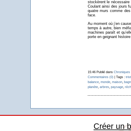
stockèrent le nécessaire e
Coulant ainsi des jours f
quatre murs comme des r
face.
Au moment où j’en cause, 
temps à autre, bien méfi
machines paraît et qu’elle 
porte en geignant histoire 
15:46 Publié dans
Chroniques 
Commentaires (0)
| Tags :
tris
balance
,
monde
,
maison
,
bagn
planète
,
arbres
,
paysage
,
réc
Créer un b