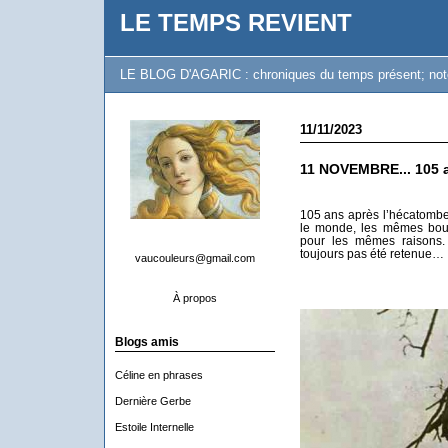
LE TEMPS REVIENT
LE BLOG D'AGARIC : chroniques du temps présent; notes 
11/11/2023
11 NOVEMBRE... 105 a
105 ans après l’hécatombe
le monde, les mêmes bou
pour les mêmes raisons. 
toujours pas été retenue…
vaucouleurs@gmail.com
À propos
Blogs amis
Céline en phrases
Dernière Gerbe
Estoile Internelle