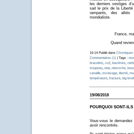
les derniers vestiges d’u
sait le prix de la Libert
rampants, des alliés d
mondialiste.
France, ma
Quand reviend
16:14 Publié dans
Chroniques 
Commentaires (1)
| Tags :
mus
bracelets
,
co2
,
bactéries
,
clef
troupeau
,
etat
,
nietzsche
,
bou
canaille
,
esclavage
,
liberté
,
mu
température
,
fracture
,
big brot
19/08/2018
POURQUOI SONT-ILS 
Vous-vous le demandez
avoir rencontrés.
Ils sont tristes parce qu’i