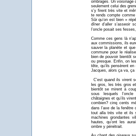
ombrages. Un voisinage d
seulement celui des greno
s’y firent très vite et m
te rends compte comme on
Sûr qu’on est bien » répét
dîner d’aller s’asseoir 
l’oncle posait ses fesses
Comme ces gens là n’app
aux commissions, ils euren
sauver la planète et que 
commune pour le réaliser.
bien de pouvoir bientôt s
ou presque. Enfin, on les
tête, qu’ils pensèrent en
Jacques, alors ça va, ça s
C’est quand ils virent se
les gros, les très gros e
bientôt se mirent à coup
sous lesquels l’oncl
châtaignes et qu’ils vire
combien? cinq cents mèt
dans l’axe de la fenêtre d
tout alla très vite et ils
machines grondantes vi
hautes, qu’ont les aura
ombre y pénétrait.
Au chant des oiseaux su