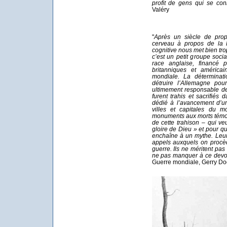
profit de gens qui se co
Valéry
"
Après un siècle de pro
cerveau à propos de la 
cognitive nous met bien tro
c’est un petit groupe soci
race anglaise, financé p
britanniques et américa
mondiale. La déterminati
détruire l’Allemagne pou
ultimement responsable d
furent trahis et sacrifiés
dédié à l’avancement d’u
villes et capitales du m
monuments aux morts témo
de cette trahison – qui ve
gloire de Dieu » et pour 
enchaîne à un mythe. Leur 
appels auxquels on procèd
guerre. Ils ne méritent pas
ne pas manquer à ce devoi
Guerre mondiale, Gerry Do