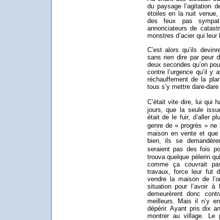
du paysage l’agitation d
étoiles en la nuit venue,
des feux pas sympath
annonciateurs de catastr
monstres d’acier qui leur 
C’est alors qu’ils devinr
sans rien dire par peur 
deux secondes qu’on pourr
contre l’urgence qu’il y 
réchauffement de la planè
tous s’y mettre dare-dare q
C’était vite dire, lui qui 
jours, que la seule issu
était de le fuir, d’aller p
genre de « progrès » ne l
maison en vente et que 
bien, ils se demandèr
seraient pas des fois po
trouva quelque pèlerin qui
comme ça couvrait pa
travaux, force leur fut 
vendre la maison de l’on
situation pour l’avoir à
demeurèrent donc contr
meilleurs. Mais il n’y e
dépérir. Ayant pris dix 
montrer au village. Le