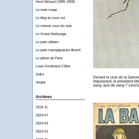
Henri Béraud (1885-1958)
La main rouge
Le blog du sous sol
Le chemin sous les buis
Le Grand Nettoyage
Le petit célinien
Le petit champignacien illustré
Le piéton de Paris
Louis-Ferdinand Céline
Solko
Devant la crue de la Garonn
impuissant, le président M
Vouloir
sang, que de sang !" s'excl
Archives
2024-11
2024-07
2024-03
2024-01