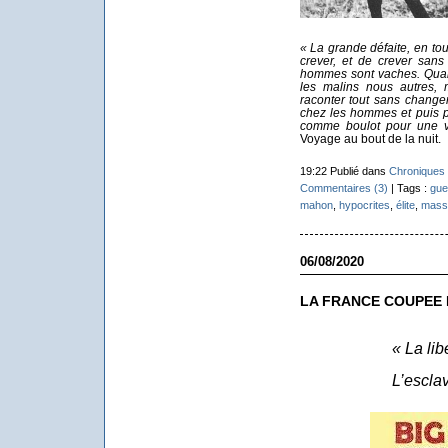
« La grande défaite, en tout,
crever, et de crever sans
hommes sont vaches. Quand
les malins nous autres, 
raconter tout sans change
chez les hommes et puis p
comme boulot pour une vi
Voyage au bout de la nuit.
19:22 Publié dans
Chroniques 
Commentaires (3)
| Tags :
gue
mahon
,
hypocrites
,
élite
,
mass
06/08/2020
LA FRANCE COUPEE 
« La lib
L’esclav