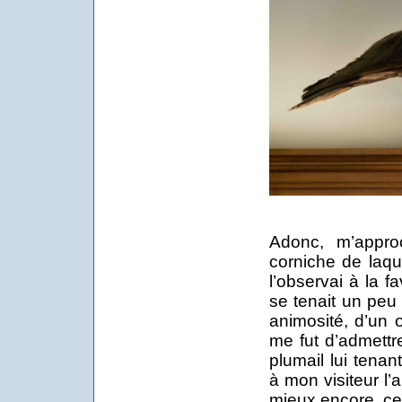
Adonc, m’appro
corniche de laque
l’observai à la f
se tenait un peu
animosité, d’un 
me fut d’admettr
plumail lui tenan
à mon visiteur l’a
mieux encore, ce