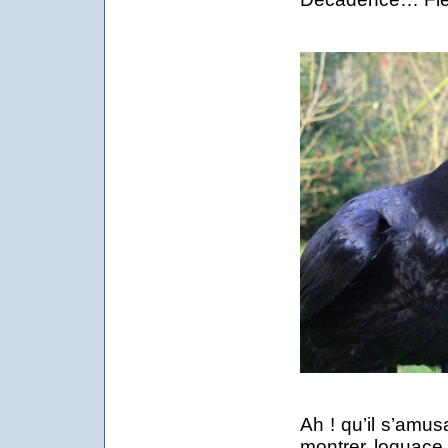
Ah ! qu’il s’amusa
montrer loquace l