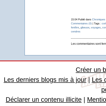
15:04 Publié dans
Chroniques 
Commentaires (0)
| Tags :
cor
fenêtre
,
gibeuse
,
voyages
,
cor
cendres
Les commentaires sont fer
Créer un b
Les derniers blogs mis à jour
|
Les 
p
Déclarer un contenu illicite
|
Mentio