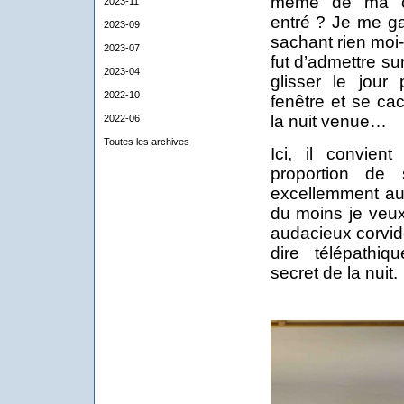
même de ma ch
2023-11
entré ? Je me ga
2023-09
sachant rien mo
2023-07
fut d’admettre su
2023-04
glisser le jour 
2022-10
fenêtre et se ca
la nuit venue…
2022-06
Toutes les archives
Ici, il convien
proportion de 
excellemment au
du moins je veux
audacieux corvid
dire télépathi
secret de la nuit.