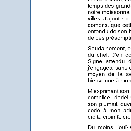
temps des grande
noire moissonnai
villes. J’ajoute p
compris, que cet
entendu de son 
de ces présomptu
Soudainement, co
du chef. J’en co
Signe attendu 
j’engageai sans d
moyen de la se
bienvenue à mon 
M’exprimant son 
complice, dodeli
son plumail, ouv
codé à mon adr
croiâ, croimâ, cro
Du moins l’ouï-j