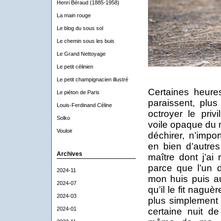
Henri Béraud (1885-1958)
La main rouge
Le blog du sous sol
Le chemin sous les buis
Le Grand Nettoyage
Le petit célinien
Le petit champignacien illustré
Certaines heure
Le piéton de Paris
paraissent, plus
Louis-Ferdinand Céline
octroyer le priv
Solko
voile opaque du 
Vouloir
déchirer, n’imp
en bien d’autre
Archives
maître dont j’ai
parce que l’un 
2024-11
mon huis puis au
2024-07
qu’il le fit nagu
2024-03
plus simplement 
2024-01
certaine nuit de