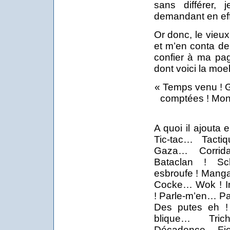
sans différer,
demandant en eff
Or donc, le vieux
et m’en conta de 
confier à ma pa
dont voici la moel
« Temps venu ! 
comptées ! Mon
A quoi il ajouta 
Tic-tac… Tact
Gaza… Corri
Bataclan ! S
esbroufe ! Man
Cocke… Wok ! I
! Parle-m’en… P
Des putes eh 
blique… Tric
Décadence… Fien