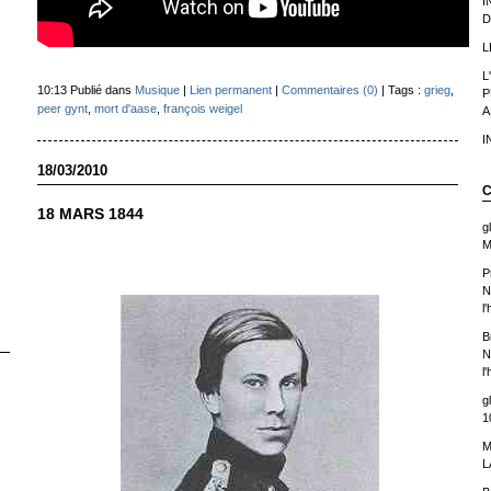
I
D
L
L
10:13 Publié dans
Musique
|
Lien permanent
|
Commentaires (0)
| Tags :
grieg
,
P
peer gynt
,
mort d'aase
,
françois weigel
A
I
18/03/2010
C
18 MARS 1844
g
M
P
N
l
B
N
l
g
1
M
L