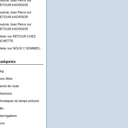
outrois Jean Pierre
sur
ETOUR A KORSOR
outrois Jean Pierre
sur
ETOUR A KORSOR
outrois Jean Pierre
sur
ETOUR A KORSOR
livier
sur
RETOUR CHEZ
ICHETTE
livier
sur
NOUS Y SOMMES...
atégories
log
ons Mots
arnet de route
hansons
hroniques du temps présent
ilm
nterrogations
ivre