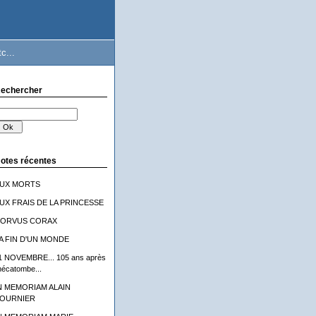
c...
echercher
otes récentes
UX MORTS
UX FRAIS DE LA PRINCESSE
ORVUS CORAX
A FIN D'UN MONDE
1 NOVEMBRE... 105 ans après
'hécatombe...
N MEMORIAM ALAIN
OURNIER