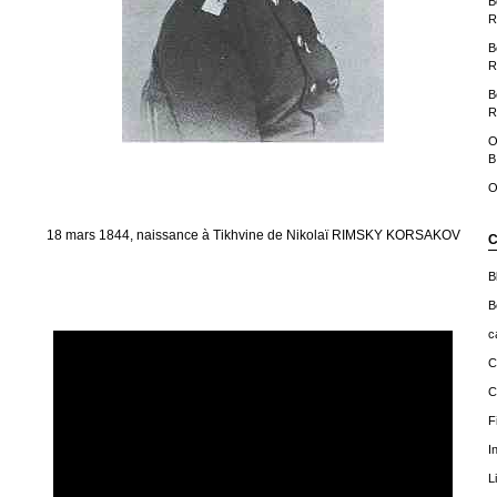
B
R
B
R
B
R
O
B
O
18 mars 1844, naissance à Tikhvine de Nikolaï RIMSKY KORSAKOV
C
B
B
c
C
C
F
I
L