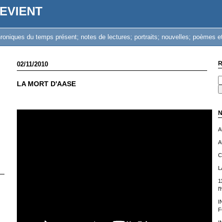
EVIENT
iques du temps présent; notes de lectures; portraits; nouvelles; poèmes et
R
02/11/2010
LA MORT D'AASE
N
A
A
C
L
1
l
I
F