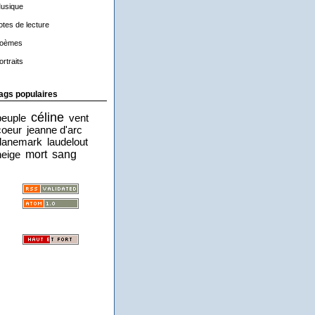
usique
otes de lecture
oèmes
ortraits
ags populaires
céline
peuple
vent
coeur
jeanne d'arc
danemark
laudelout
mort
sang
neige