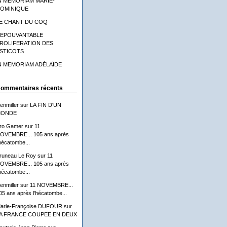
N MEMORIAM MARIE-
OMINIQUE
E CHANT DU COQ
'EPOUVANTABLE
ROLIFERATION DES
STICOTS
N MEMORIAM ADÉLAÏDE
ommentaires récents
lenmiller
sur
LA FIN D'UN
ONDE
ro Gamer
sur
11
OVEMBRE... 105 ans après
'hécatombe...
runeau Le Roy
sur
11
OVEMBRE... 105 ans après
'hécatombe...
lenmiller
sur
11 NOVEMBRE...
05 ans après l'hécatombe...
arie-Françoise DUFOUR
sur
A FRANCE COUPEE EN DEUX