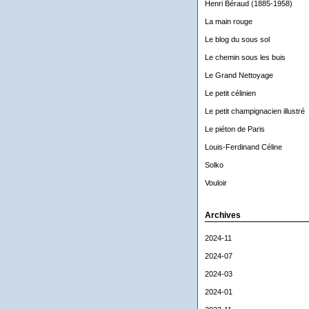
Henri Béraud (1885-1958)
La main rouge
Le blog du sous sol
Le chemin sous les buis
Le Grand Nettoyage
Le petit célinien
Le petit champignacien illustré
Le piéton de Paris
Louis-Ferdinand Céline
Solko
Vouloir
Archives
2024-11
2024-07
2024-03
2024-01