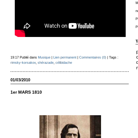
M
n
P
P
T
19:17 Publié dans
Musique
|
Lien permanent
|
Commentaires (0)
| Tags :
rimsky-korsakov
,
shérazade
,
célibidache
01/03/2010
1er MARS 1810