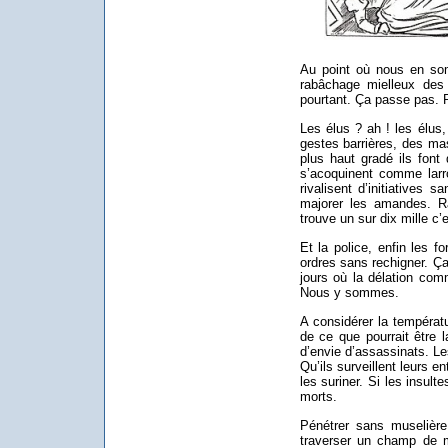
Au point où nous en som
rabâchage mielleux des j
pourtant. Ça passe pas. R
Les élus ? ah ! les élus
gestes barrières, des m
plus haut gradé ils font 
s’acoquinent comme larro
rivalisent d’initiatives s
majorer les amandes. Ra
trouve un sur dix mille c’
Et la police, enfin les fo
ordres sans rechigner. Ça
jours où la délation com
Nous y sommes.
A considérer la températ
de ce que pourrait être l
d’envie d’assassinats. Le
Qu’ils surveillent leurs en
les suriner. Si les insult
morts.
Pénétrer sans muselièr
traverser un champ de m