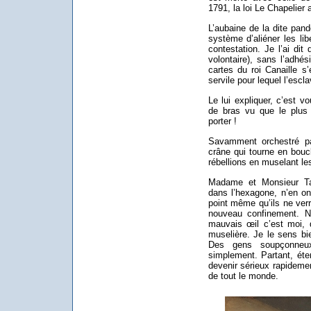
1791, la loi Le Chapelier
L’aubaine de la dite pand
système d’aliéner les lib
contestation. Je l’ai dit
volontaire), sans l’adhé
cartes du roi Canaille s
servile pour lequel l’escla
Le lui expliquer, c’est v
de bras vu que le plus
porter !
Savamment orchestré par
crâne qui tourne en bouc
rébellions en muselant l
Madame et Monsieur Tar
dans l’hexagone, n’en on
point même qu’ils ne ver
nouveau confinement. N
mauvais œil c’est moi, 
muselière. Je le sens bie
Des gens soupçonneu
simplement. Partant, éten
devenir sérieux rapidemen
de tout le monde.