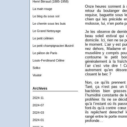
Henri Béraud (1885-1958)
Onze heures sonnent à 
La main rouge
retour du boulanger de
requise, baguette sous l
Le blog du sous sol
chien qui les précède en
molosse, lui, n’en porte p
Le chemin sous les buis
Le Grand Nettoyage
Je les observe de derriè
beau soleil estival qui 
Le petit célinien
domicile. Ici, rien ne se 
le moment. L’air y est pu
Le petit champignacien illustré
nez dehors, Madame et 
muselière y compris pou
Le piéton de Paris
contourne le petit bo
Louis-Ferdinand Céline
généralement à la fraîche
l’air c’est vite dire ! 
Solko
autrement qu’en désorei
clouent le bec ?
Vouloir
Non, ce qu’ils prennen
Taré, ça n’est pas un b
Archives
bactéries bien grasses
l’humidité constante de l
2024-11
proliférer. Ils ne se déc
qu’à l’instant où ils pass
2024-07
font-ils qu’à contre cœur
ils repêchent derechef l
2024-03
rangé entre le porte monnai
2024-01
profonde…