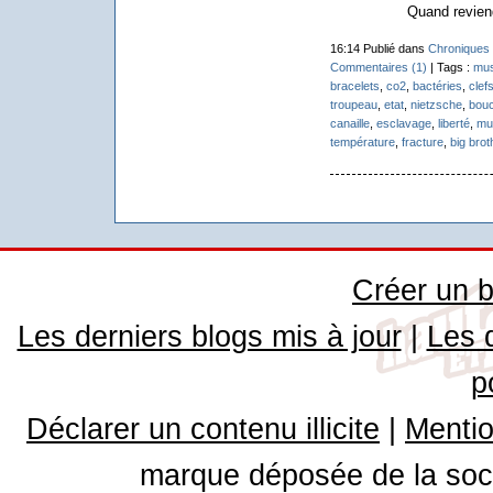
Quand reviend
16:14 Publié dans
Chroniques 
Commentaires (1)
| Tags :
mus
bracelets
,
co2
,
bactéries
,
clef
troupeau
,
etat
,
nietzsche
,
bou
canaille
,
esclavage
,
liberté
,
mu
température
,
fracture
,
big brot
Créer un b
Les derniers blogs mis à jour
|
Les 
p
Déclarer un contenu illicite
|
Mentio
marque déposée de la soci