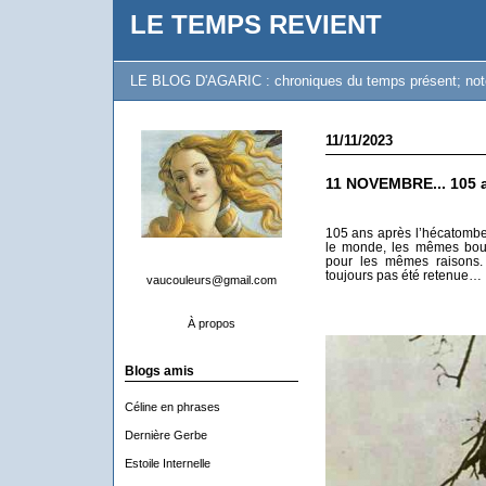
LE TEMPS REVIENT
LE BLOG D'AGARIC : chroniques du temps présent; notes 
11/11/2023
11 NOVEMBRE... 105 a
105 ans après l’hécatombe
le monde, les mêmes bou
pour les mêmes raisons. 
toujours pas été retenue…
vaucouleurs@gmail.com
À propos
Blogs amis
Céline en phrases
Dernière Gerbe
Estoile Internelle