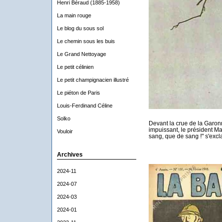
Henri Béraud (1885-1958)
La main rouge
Le blog du sous sol
Le chemin sous les buis
Le Grand Nettoyage
Le petit célinien
Le petit champignacien illustré
Le piéton de Paris
Louis-Ferdinand Céline
Solko
Devant la crue de la Garonn
impuissant, le président M
Vouloir
sang, que de sang !" s'excl
Archives
2024-11
2024-07
2024-03
2024-01