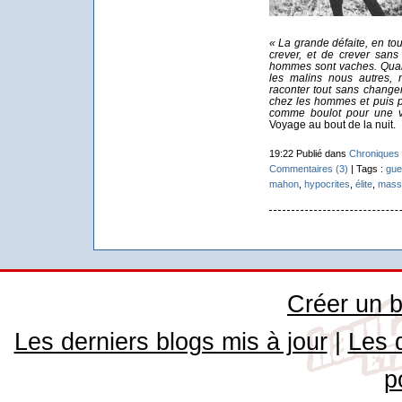
« La grande défaite, en tout,
crever, et de crever sans
hommes sont vaches. Quand
les malins nous autres, 
raconter tout sans change
chez les hommes et puis p
comme boulot pour une vi
Voyage au bout de la nuit.
19:22 Publié dans
Chroniques 
Commentaires (3)
| Tags :
gue
mahon
,
hypocrites
,
élite
,
mass
Créer un b
Les derniers blogs mis à jour
|
Les 
p