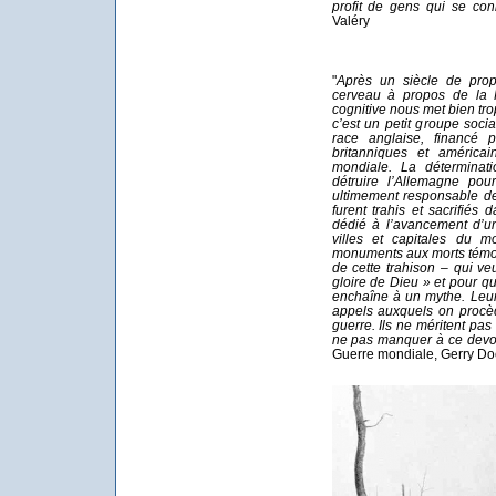
profit de gens qui se co
Valéry
"
Après un siècle de pro
cerveau à propos de la 
cognitive nous met bien tro
c’est un petit groupe soci
race anglaise, financé p
britanniques et américa
mondiale. La déterminati
détruire l’Allemagne pou
ultimement responsable d
furent trahis et sacrifiés
dédié à l’avancement d’u
villes et capitales du m
monuments aux morts témo
de cette trahison – qui ve
gloire de Dieu » et pour 
enchaîne à un mythe. Leur 
appels auxquels on procèd
guerre. Ils ne méritent pas
ne pas manquer à ce devoi
Guerre mondiale, Gerry Do