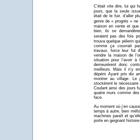
C’était vite dire, lui qui 
jours, que la seule issu
était de le fuir, d’aller p
genre de « progrès » ne l
maison en vente et que 
bien, ils se demandèr
seraient pas des fois po
trouva quelque pèlerin qui
comme ça couvrait pa
travaux, force leur fut 
vendre la maison de l’on
situation pour l’avoir à
demeurèrent donc contr
meilleurs. Mais il n’y e
dépérir. Ayant pris dix 
montrer au village. Le
stockèrent le nécessaire e
Coulant ainsi des jours f
quatre murs comme des r
face.
Au moment où j’en cause, 
temps à autre, bien méfi
machines paraît et qu’elle 
porte en geignant histoire 