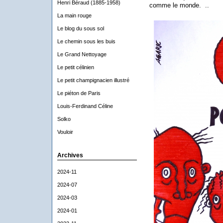
Henri Béraud (1885-1958)
comme le monde. ..
La main rouge
Le blog du sous sol
Le chemin sous les buis
Le Grand Nettoyage
Le petit célinien
Le petit champignacien illustré
Le piéton de Paris
Louis-Ferdinand Céline
Solko
Vouloir
Archives
2024-11
2024-07
2024-03
2024-01