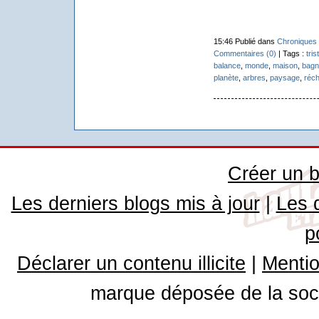
15:46 Publié dans
Chroniques 
Commentaires (0)
| Tags :
tris
balance
,
monde
,
maison
,
bagn
planète
,
arbres
,
paysage
,
réc
Créer un b
Les derniers blogs mis à jour
|
Les 
p
Déclarer un contenu illicite
|
Mentio
marque déposée de la soci