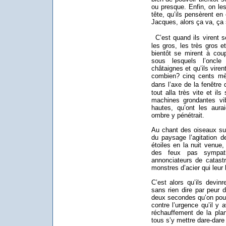
ou presque. Enfin, on les
tête, qu’ils pensèrent en
Jacques, alors ça va, ça s
C’est quand ils virent se
les gros, les très gros e
bientôt se mirent à coup
sous lesquels l’oncl
châtaignes et qu’ils vire
combien? cinq cents mèt
dans l’axe de la fenêtre d
tout alla très vite et ils
machines grondantes vi
hautes, qu’ont les aura
ombre y pénétrait.
Au chant des oiseaux su
du paysage l’agitation d
étoiles en la nuit venue,
des feux pas sympath
annonciateurs de catastr
monstres d’acier qui leur 
C’est alors qu’ils devinr
sans rien dire par peur 
deux secondes qu’on pourr
contre l’urgence qu’il y 
réchauffement de la planè
tous s’y mettre dare-dare q