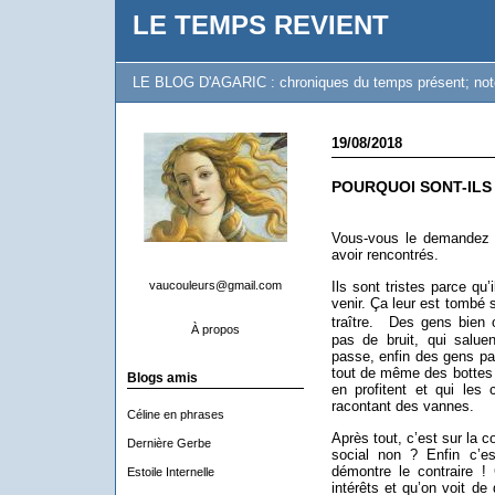
LE TEMPS REVIENT
LE BLOG D'AGARIC : chroniques du temps présent; notes 
19/08/2018
POURQUOI SONT-ILS 
Vous-vous le demandez
avoir rencontrés.
vaucouleurs@gmail.com
Ils sont tristes parce qu’i
venir. Ça leur est tombé s
traître. Des gens bien 
À propos
pas de bruit, qui salue
passe, enfin des gens pa
tout de même des bottes 
Blogs amis
en profitent et qui les
racontant des vannes.
Céline en phrases
Après tout, c’est sur la c
Dernière Gerbe
social non ? Enfin c’e
démontre le contraire !
Estoile Internelle
intérêts et qu’on voit de