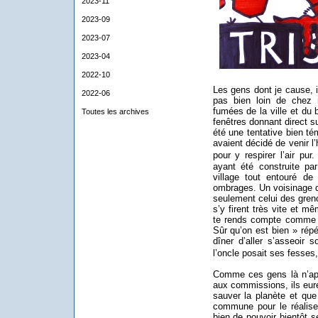
2023-11
2023-09
2023-07
2023-04
2022-10
Les gens dont je cause, i
2022-06
pas bien loin de chez
fumées de la ville et du b
Toutes les archives
fenêtres donnant direct su
été une tentative bien té
avaient décidé de venir l’
pour y respirer l’air pur
ayant été construite pa
village tout entouré d
ombrages. Un voisinage d
seulement celui des greno
s’y firent très vite et m
te rends compte comme on
Sûr qu’on est bien » répét
dîner d’aller s’asseoir 
l’oncle posait ses fesses
Comme ces gens là n’app
aux commissions, ils euren
sauver la planète et que 
commune pour le réaliser.
bien de pouvoir bientôt s