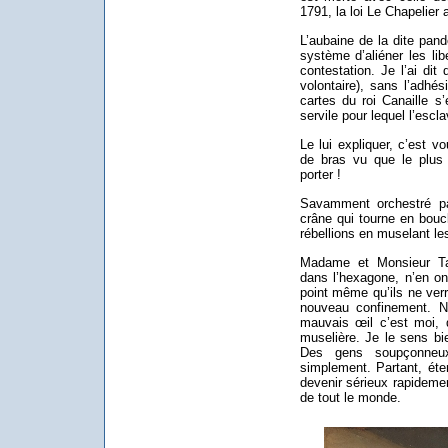
1791, la loi Le Chapelier
L’aubaine de la dite pand
système d’aliéner les lib
contestation. Je l’ai dit
volontaire), sans l’adhé
cartes du roi Canaille s
servile pour lequel l’escla
Le lui expliquer, c’est v
de bras vu que le plus
porter !
Savamment orchestré par
crâne qui tourne en bouc
rébellions en muselant l
Madame et Monsieur Tar
dans l’hexagone, n’en on
point même qu’ils ne ver
nouveau confinement. N
mauvais œil c’est moi, 
muselière. Je le sens bie
Des gens soupçonneu
simplement. Partant, éten
devenir sérieux rapidemen
de tout le monde.