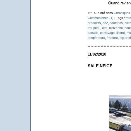
Quand reviend
16:14 Publié dans
Chroniques 
Commentaires (1)
| Tags :
mus
bracelets
,
co2
,
bactéries
,
clef
troupeau
,
etat
,
nietzsche
,
bou
canaille
,
esclavage
,
liberté
,
mu
température
,
fracture
,
big brot
11/02/2010
SALE NEIGE