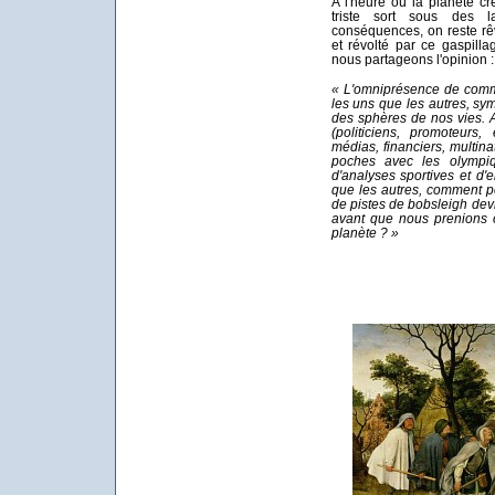
A l'heure où la planète c
triste sort sous des l
conséquences, on reste rêve
et révolté par ce gaspill
nous partageons l'opinion :
« L'omniprésence de comm
les uns que les autres, s
des sphères de nos vies. 
(politiciens, promoteurs
médias, financiers, multina
poches avec les olympi
d'analyses sportives et d'e
que les autres, comment p
de pistes de bobsleigh dev
avant que nous prenions c
planète ? »