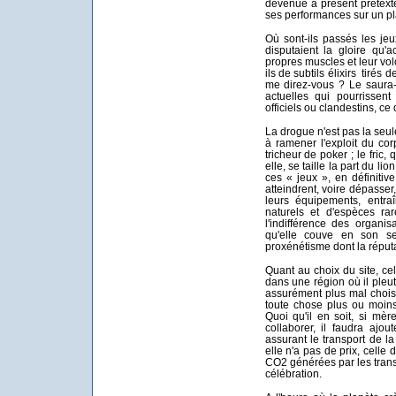
devenue à présent prétext
ses performances sur un pl
Où sont-ils passés les jeu
disputaient la gloire qu'a
propres muscles et leur vol
ils de subtils élixirs tiré
me direz-vous ? Le saura
actuelles qui pourrissent 
officiels ou clandestins, ce 
La drogue n'est pas la seule
à ramener l'exploit du co
tricheur de poker ; le fric,
elle, se taille la part du l
ces « jeux », en définitive
atteindrent, voire dépasser,
leurs équipements, entraî
naturels et d'espèces rar
l'indifférence des organis
qu'elle couve en son se
proxénétisme dont la réputat
Quant au choix du site, cel
dans une région où il pleut
assurément plus mal chois
toute chose plus ou moins 
Quoi qu'il en soit, si mè
collaborer, il faudra ajou
assurant le transport de l
elle n'a pas de prix, celle
CO2 générées par les transp
célébration.