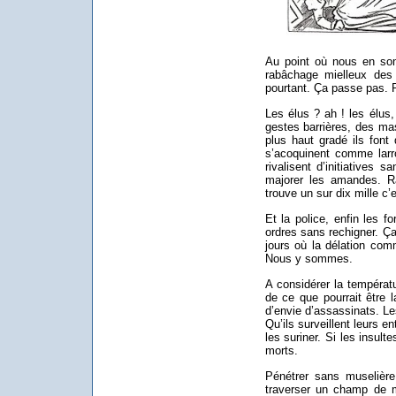
Au point où nous en som
rabâchage mielleux des j
pourtant. Ça passe pas. R
Les élus ? ah ! les élus
gestes barrières, des m
plus haut gradé ils font 
s’acoquinent comme larro
rivalisent d’initiatives s
majorer les amandes. Ra
trouve un sur dix mille c’
Et la police, enfin les fo
ordres sans rechigner. Ça
jours où la délation com
Nous y sommes.
A considérer la températ
de ce que pourrait être l
d’envie d’assassinats. Le
Qu’ils surveillent leurs en
les suriner. Si les insult
morts.
Pénétrer sans muselièr
traverser un champ de m