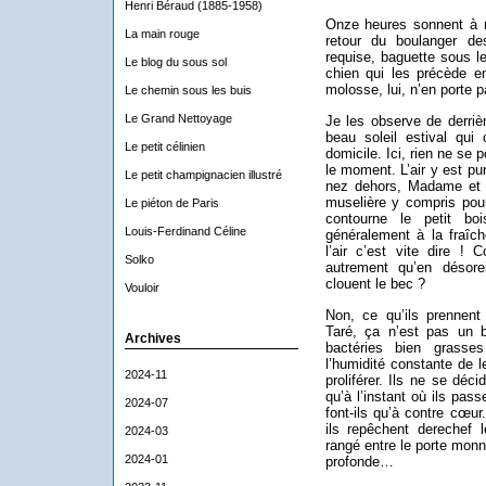
Henri Béraud (1885-1958)
Onze heures sonnent à 
La main rouge
retour du boulanger de
requise, baguette sous l
Le blog du sous sol
chien qui les précède en
molosse, lui, n’en porte p
Le chemin sous les buis
Le Grand Nettoyage
Je les observe de derriè
beau soleil estival qui 
Le petit célinien
domicile. Ici, rien ne se 
le moment. L’air y est pu
Le petit champignacien illustré
nez dehors, Madame et 
muselière y compris pou
Le piéton de Paris
contourne le petit bo
Louis-Ferdinand Céline
généralement à la fraîche
l’air c’est vite dire ! 
Solko
autrement qu’en désorei
clouent le bec ?
Vouloir
Non, ce qu’ils prennen
Taré, ça n’est pas un b
Archives
bactéries bien grasses
l’humidité constante de l
2024-11
proliférer. Ils ne se déc
qu’à l’instant où ils pass
2024-07
font-ils qu’à contre cœur
ils repêchent derechef l
2024-03
rangé entre le porte monnai
2024-01
profonde…