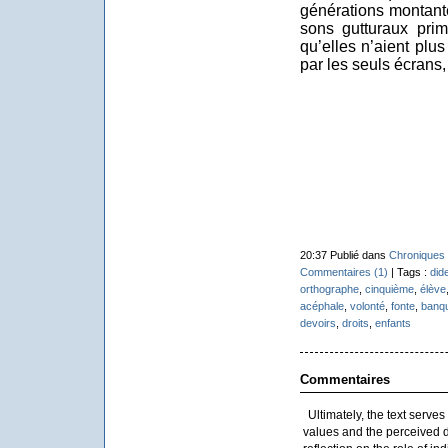
générations montante
sons gutturaux prim
qu’elles n’aient plu
par les seuls écrans
20:37 Publié dans
Chroniques 
Commentaires (1)
| Tags :
did
orthographe
,
cinquième
,
élève
acéphale
,
volonté
,
fonte
,
banqu
devoirs
,
droits
,
enfants
Commentaires
Ultimately, the text serves
values and the perceived d