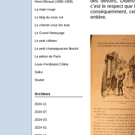
des devoirs, Didero
Henri Béraud (1885-1958)
c’est le respect que 
La main rouge
conséquemment, celu
entière.
Le blog du sous sol
Le chemin sous les buis
Le Grand Nettoyage
Le petit célinien
Le petit champignacien illustré
Le piéton de Paris
Louis-Ferdinand Céline
Solko
Vouloir
Archives
2024-11
2024-07
2024-03
2024-01