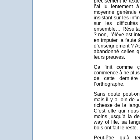
précisément le texte
l’ai lu lentement
moyenne générale de
insistant sur les infi
sur les difficult
ensemble… Résultat 
? non, l’élève est int
en imputer la faute
d’enseignement ? As
abandonné celles qu
leurs preuves.
Ça finit comme ça
commence à ne plus m
de cette dernièr
l’orthographe.
Sans doute peut-o
mais il y a loin de 
richesse de la lang
C’est elle qui nou
moins jusqu’à la de
way of life, sa lan
bois ont fait le reste
Peut-être qu’à t