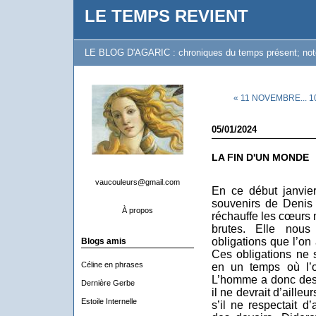
LE TEMPS REVIENT
LE BLOG D'AGARIC : chroniques du temps présent; notes 
« 11 NOVEMBRE... 105
05/01/2024
LA FIN D'UN MONDE
vaucouleurs@gmail.com
En ce début janvier
souvenirs de Denis D
À propos
réchauffe les cœurs
brutes. Elle nous 
obligations que l’on
Blogs amis
Ces obligations ne 
Céline en phrases
en un temps où l’o
L’homme a donc des d
Dernière Gerbe
il ne devrait d’aille
Estoile Internelle
s’il ne respectait d