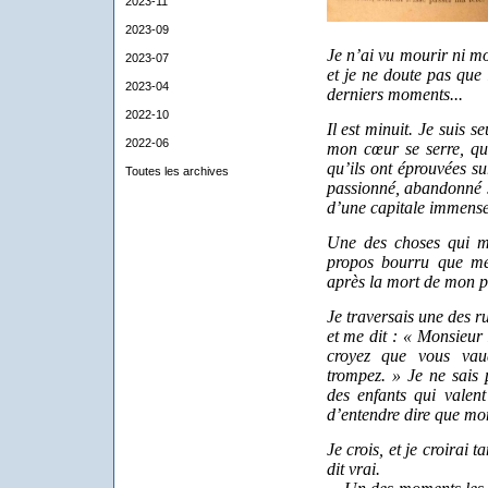
2023-11
2023-09
Je n’ai vu mourir ni mon
2023-07
et je ne doute pas que 
2023-04
derniers moments...
2022-10
Il est minuit. Je suis s
2022-06
mon cœur se serre, qua
qu’ils ont éprouvées 
Toutes les archives
passionné, abandonné 
d’une capitale immense
Une des choses qui m’a
propos bourru que me 
après la mort de mon pe
Je traversais une des ru
et me dit : « Monsieur 
croyez que vous vaud
trompez. » Je ne sais p
des enfants qui valen
d’entendre dire que mon
Je crois, et je croirai 
dit vrai.