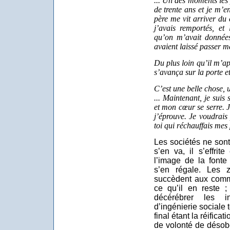
... Un des moments les p
de trente ans et je m’
père me vit arriver du 
j’avais remportés, et
qu’on m’avait données
avaient laissé passer ma
Du plus loin qu’il m’ape
s’avança sur la porte et
C’est une belle chose, 
... Maintenant, je suis
et mon cœur se serre. Je
j’éprouve. Je voudrais
toi qui réchauffais mes 
Les sociétés ne son
s’en va, il s’effri
l’image de la fonte
s’en régale. Les 
succèdent aux comm
ce qu’il en reste ;
décérébrer les i
d’ingénierie sociale t
final étant la réificati
de volonté de désobé