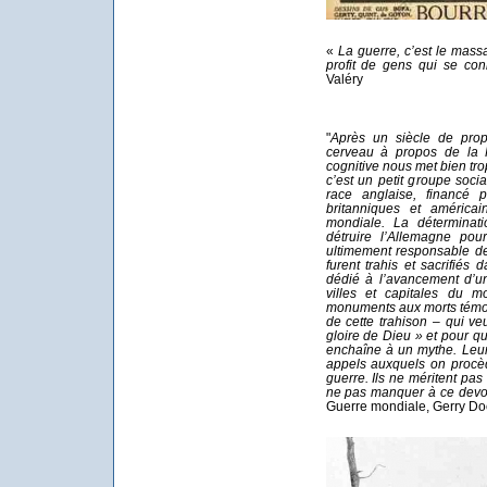
«
La guerre, c’est le mas
profit de gens qui se co
Valéry
"
Après un siècle de pro
cerveau à propos de la 
cognitive nous met bien tro
c’est un petit groupe soci
race anglaise, financé p
britanniques et américa
mondiale. La déterminati
détruire l’Allemagne pou
ultimement responsable d
furent trahis et sacrifiés
dédié à l’avancement d’u
villes et capitales du m
monuments aux morts témo
de cette trahison – qui ve
gloire de Dieu » et pour 
enchaîne à un mythe. Leur 
appels auxquels on procèd
guerre. Ils ne méritent pas
ne pas manquer à ce devoi
Guerre mondiale, Gerry Do