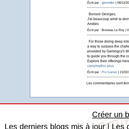
Écrit par :
glenmiller
| 08/12/2
Bonsoir Georges,
J'ai beaucoup aimé ta derni
Amitiés
Écrit par : Bruneau Le Roy | 
For those diving deep int
a way to surpass the chall
provided by Gamingcy's Wo
to guide you through the co
Explore their offerings her
carry/mythic-plus
Écrit par :
Pro Gamer
| 21/02
Les commentaires sont fer
Créer un b
Les derniers blogs mis à jour
|
Les 