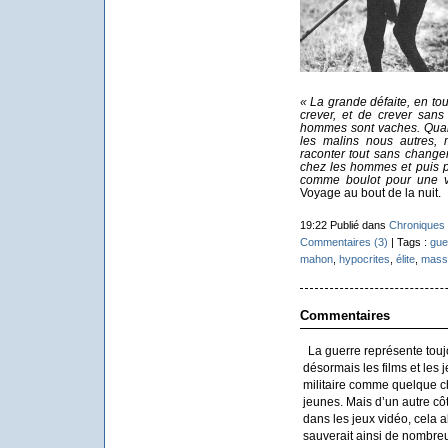
« La grande défaite, en tout,
crever, et de crever sans
hommes sont vaches. Quand
les malins nous autres, 
raconter tout sans change
chez les hommes et puis p
comme boulot pour une vi
Voyage au bout de la nuit.
19:22 Publié dans
Chroniques 
Commentaires (3)
| Tags :
gue
mahon
,
hypocrites
,
élite
,
mass
Commentaires
La guerre représente toujou
désormais les films et les j
militaire comme quelque ch
jeunes. Mais d’un autre cô
dans les jeux vidéo, cela a
sauverait ainsi de nombreu