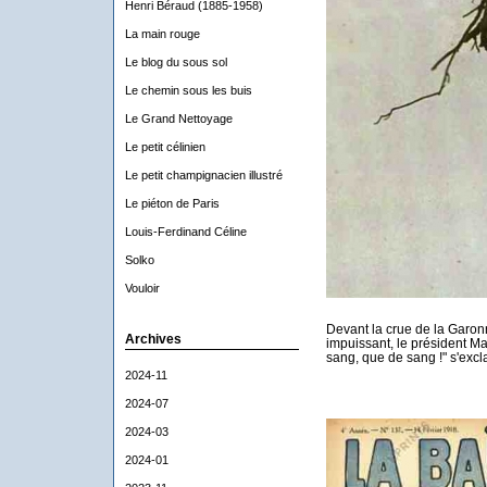
Henri Béraud (1885-1958)
La main rouge
Le blog du sous sol
Le chemin sous les buis
Le Grand Nettoyage
Le petit célinien
Le petit champignacien illustré
Le piéton de Paris
Louis-Ferdinand Céline
Solko
Vouloir
Devant la crue de la Garonn
Archives
impuissant, le président M
sang, que de sang !" s'excl
2024-11
2024-07
2024-03
2024-01