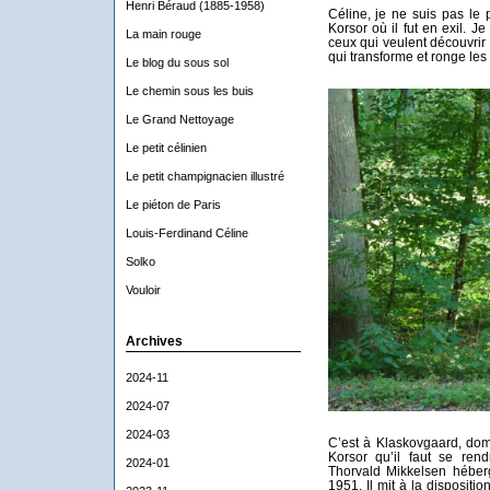
Henri Béraud (1885-1958)
Céline, je ne suis pas le 
Korsor où il fut en exil. J
La main rouge
ceux qui veulent découvrir 
qui transforme et ronge les 
Le blog du sous sol
Le chemin sous les buis
Le Grand Nettoyage
Le petit célinien
Le petit champignacien illustré
Le piéton de Paris
Louis-Ferdinand Céline
Solko
Vouloir
Archives
2024-11
2024-07
2024-03
C’est à Klaskovgaard, dom
Korsor qu’il faut se ren
2024-01
Thorvald Mikkelsen héber
1951. Il mit à la disposit