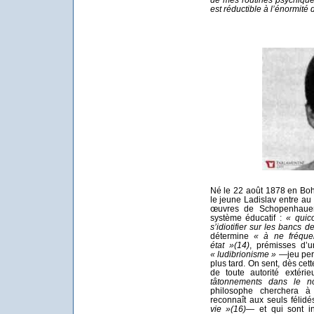
est réductible à l’énormité 
Né le 22 août 1878 en Boh
le jeune Ladislav entre au
œuvres de Schopenhauer 
système éducatif :
« quico
s’idiotifier sur les bancs de
détermine
« à ne fréque
état »
(14)
, prémisses d’u
« ludibrionisme »
—jeu perm
plus tard. On sent, dès cett
de toute autorité extér
tâtonnements dans le n
philosophe cherchera à 
reconnaît aux seuls félid
vie »
(16)
— et qui sont in