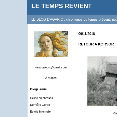
LE TEMPS REVIENT
LE BLOG D'AGARIC : chroniques du temps présent; notes 
09/11/2018
RETOUR A KORSOR
vaucouleurs@gmail.com
À propos
Blogs amis
Céline en phrases
Dernière Gerbe
Estoile Internelle
Cé