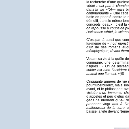
la recherche d’une quelco
vérité n’est pas à cherche
dans la vie »
(5)
—
mais bie
commandante ».
Que cette 
batte en priorité contre le
démolit, dans le même temp
concepts idéaux : c’est l
on repousse à coups de pie
l’existence-vérité, la scie
C’est par là aussi que comm
lui-même de
« noir monst
d’un de ses romans auque
métaphysique, rêvant éterne
Vouant sa vie à la quête de 
commune, une déterminati
risques !
« On ne plaisant
subite est bien l’accident 
animal que l’on est. »
(8)
Cinquante années de vie 
pour tuberculeux, mais, rid
avant, et le philosophe av
victoire d’un immense ch
d’appelés et peu d’élus d
gens ne meurent qu’au de
prennent vingt ans à l’a
malheureux de la terre. »
baissé la tête devant Némés