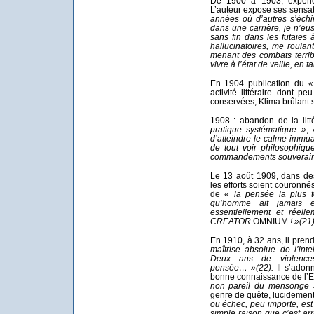
De 1900 à 1903, expérie
L’auteur expose ses sensa
années où d’autres s’éch
dans une carrière, je n’e
sans fin dans les futaies
hallucinatoires, me roula
menant des combats terrib
vivre à l’état de veille, en
En 1904 publication du
«
activité littéraire dont 
conservées, Klima brûlant s
1908 : abandon de la litt
pratique systématique »
,
d’atteindre le calme immu
de tout voir philosophiqu
commandements souverain
Le 13 août 1909, dans des
les efforts soient couronn
de
« la pensée la plus té
qu’homme ait jamais eu
essentiellement et réell
CREATOR
OMNIUM
! »
(21
En 1910, à 32 ans, il prend
maîtrise absolue de l’int
Deux ans de violence
pensée… »
(22)
.
Il s’adonn
bonne connaissance de l
non pareil du mensonge 
genre de quête, lucidemen
ou échec, peu importe, est
simple raison que c’est arr