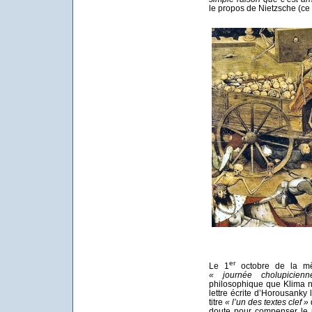
le propos de Nietzsche (ce 
er
Le 1
octobre de la mê
« journée cholupicien
philosophique que Klima n
lettre écrite d’Horousanky 
titre
« l’un des textes clef »
doute pour compenser le p