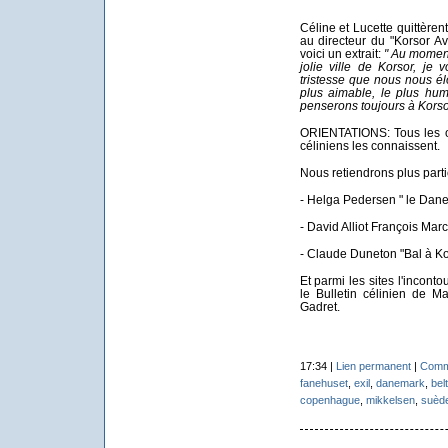
Céline et Lucette quittèren
au directeur du "Korsor Avi
voici un extrait:
" Au moment
jolie ville de Korsor, je
tristesse que nous nous é
plus aimable, le plus huma
penserons toujours à Korsor
ORIENTATIONS: Tous les o
céliniens les connaissent.
Nous retiendrons plus parti
- Helga Pedersen " le Dane
- David Alliot François Ma
- Claude Duneton "Bal à Ko
Et parmi les sites l'incon
le Bulletin célinien de Ma
Gadret.
17:34 |
Lien permanent
|
Comme
fanehuset
,
exil
,
danemark
,
belt
copenhague
,
mikkelsen
,
suèd