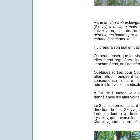
A son arrivée à Klarskovga
(Skovly)
« rustique mais c
l’hiver venu, c’est une aut
désertiques battues par l
cabane à cochons. »
Il y prendra son mal en pati
On peut penser que les visi
elles furent régulières si
l’enchantèrent, ou l’agacèr
Quelques sorties pour Co
aller retour rompirent l
conséquence, encore fu
administratives ou médical
A Claude Duneton, je dis
donné envie d’y aller voir de
Le 2 juillet dernier, faisan
direction de l’est Skovvej. 
forêt, on tourne à droit
Lystskov, qui traverse les 
Klarskovgaard en terre cé