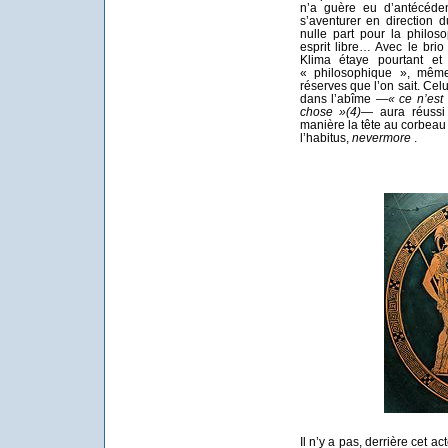
n’a guère eu d’antécéden
s’aventurer en direction 
nulle part pour la philos
esprit libre… Avec le brio
Klima étaye pourtant e
« philosophique », même 
réserves que l’on sait. Celu
dans l’abîme
—« ce n’est 
chose »
(4)
— aura réussi 
manière la tête au corbeau
l’habitus,
nevermore
.
Il n’y a pas, derrière cet 