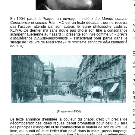
I
D
L
En 1904 paraît à Prague un ouvrage intitulé
« Le Monde comme
L
Conscience et comme Rien. ».
C’est un texte décapant qui ne recevra
P
pas l’accueil attendu par son auteur, le jeune philosophe Ladislav
KLIMA. Ce dernier n’a sans doute pas choisi son titre à consonance
A
schopenhauerienne au hasard ; il présente son livre comme un
« précis
d’indifférence nihilisto-illusionniste »
s’inscrivant pour partie dans le
I
sillage de l’œuvre de Nietzsche
(« le nihilisme est notre délassement à
nous. »)
.
C
g
M
P
N
l
B
N
l
g
(Prague vers 1900)
1
Le texte annonce d’emblée la couleur du chaos, c’est un précis de
M
décomposition des idées reçues, début prometteur pour celui qui fera
des principes d’alogicité et de contradiction le moteur de son œuvre. Ce
L
livre, qui aurait dû faire l’effet d’un pavé dans la mare, passa inaperçu
ou presque ; quelle conclusion en tirer ? Klima y répond lui-même dans