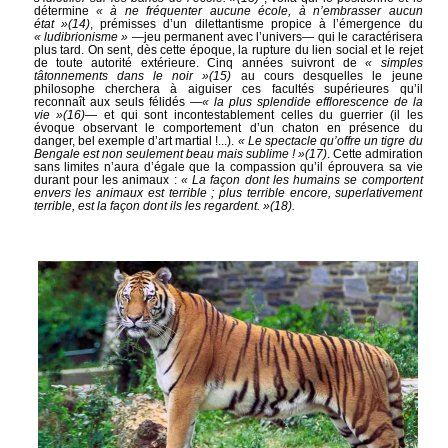
détermine
« à ne fréquenter aucune école, à n’embrasser aucun
état »
(14)
, prémisses d’un dilettantisme propice à l’émergence du
« ludibrionisme »
—jeu permanent avec l’univers— qui le caractérisera
plus tard. On sent, dès cette époque, la rupture du lien social et le rejet
de toute autorité extérieure. Cinq années suivront de
« simples
tâtonnements dans le noir »
(15)
au cours desquelles le jeune
philosophe cherchera à aiguiser ces facultés supérieures qu’il
reconnaît aux seuls félidés
—« la plus splendide efflorescence de la
vie »
(16)
— et qui sont incontestablement celles du guerrier (il les
évoque observant le comportement d’un chaton en présence du
danger, bel exemple d’art martial !...).
« Le spectacle qu’offre un tigre du
Bengale est non seulement beau mais sublime ! »
(17)
. Cette admiration
sans limites n’aura d’égale que la compassion qu’il éprouvera sa vie
durant pour les animaux :
« La façon dont les humains se comportent
envers les animaux est terrible ; plus terrible encore, superlativement
terrible, est la façon dont ils les regardent. »
(18)
.