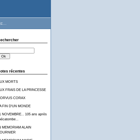
c...
echercher
otes récentes
UX MORTS
UX FRAIS DE LA PRINCESSE
ORVUS CORAX
A FIN D'UN MONDE
1 NOVEMBRE... 105 ans après
'hécatombe...
N MEMORIAM ALAIN
OURNIER