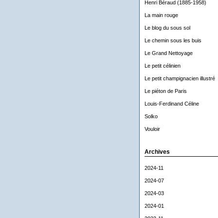
Henri Béraud (1885-1958)
La main rouge
Le blog du sous sol
Le chemin sous les buis
Le Grand Nettoyage
Le petit célinien
Le petit champignacien illustré
Le piéton de Paris
Louis-Ferdinand Céline
Solko
Vouloir
Archives
2024-11
2024-07
2024-03
2024-01