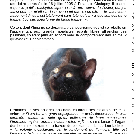
B
une lettre adressée le 16 juillet 1905 à Emanuel Chalupny. Il estime
R
« que le public pachydermique, face à une œuvre de l’esprit, perçoit
aussi peu ce qu’elle a de provoquant que ce qu’elle a de valorifique,
B
autrement dit qu’il est totalement sans tête, qu’il n’y a que son dos où le
R
frappant puisse, sous forme de bâton frapper. »
.
B
Ce ton, dont Klima ne se départira plus, positionne très tôt ce rebelle en
R
l’apparentant aux grands moralistes, esprits libres affranchis des
passions, souvent plus en accord avec le comportement des animaux
O
qu’avec celui des hommes.
B
O
C
B
B
c
C
C
Certaines de ses observations nous vaudront des maximes de cette
F
veine :
« Si les braves gens appliquaient au perfectionnement de leur
caractère autant de soin qu’au polissage de leurs chaussures,
I
l’humaine espèce aurait meilleure mine »
(1)
et sa méfiance à l’égard
des hommes s’exprime au travers du constat qu’il fait de leur lâcheté :
L
« la volonté d’esclavage est le fondement de l’univers. Elle est
l’essence de l’homme, la clef de son être, le secret de sa « culture ».
(2)