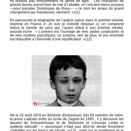
ne réveille pas innocemment ce genre de tigre… Les chasseurs de
grands fauves auront bien du mal à l’abattre, et c’est tant mieux puisque
—pour parodier Dominique de Roux—
« ce sont les temps du grand
changement qui maintenant, viennent. »
(11)
.
En parcourant la biographie de l’auteur, parue dans le premier volume
imprimé en France
(« Je suis la Volonté Absolue »)
, on comprend
mieux le monde de celui qui, l’ayant réduit à son schéma mental,
pouvait écrire :
« L’univers est l’ouvrage de mes arides conjectures et
de mes routines psychiques, un schéma, rien de plus, et son énormité
est réductible à l’énormité d’une mystification. »
(12)
.
Né le 22 août 1878 en Bohème (Domazlice), très tôt orphelin de mère,
le jeune Ladislav entre au lycée de Zagreb en 1895 ; il y découvre les
œuvres de Schopenhauer et de Nietzsche et s’insurge contre le
système éducatif :
« quiconque n’était pas idiot-né devait forcément
s’idiotifier sur les bancs de l’école. »
(13)
; voilà qui le positionne et le