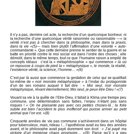
Il n’y a pas, derrière cet acte, la recherche d’un quelconque bonheur, ni
la recherche d’une quelconque vérité raisonnée ou raisonnable
—« la
vérité n’est pas à chercher dans la philosophie, mais dans la praxis,
dans la vie »
(5)
—
mais bien plutôt l’affirmation d’une volonté
« auto-
commandante ».
Que cette dernière prenne le sentier de la guerre et se
batte en priorité contre le moi social est dans l’ordre des choses ; elle
démolit, dans le même temps, tout ce que l’humaine raison a empilé de
concepts idéaux : c’est la « métaphilosophie » qui commence
« là où
on repousse à coups de pied la « métaphysique », le monde, la réalité,
l’existence-vérité, la science, l’homme… »
(6)
C’est par là aussi que commence la gestation de celui qui se qualifiait
lui-même de
« noir monstre métaphysique »
à l’instar du protagoniste
d’un de ses romans auquel il fait dire :
« Moi seul, noir monstre
métaphysique, rêvant éternellement, Moi seul, je peux être Dieu ! »
(7)
Vouant sa vie à la quête de l’Etre-Dieu, il fallait à Klima une trempe peu
commune, une détermination sans failles, l’enjeu n’étant pas sans
risques !
« On ne plaisante pas avec ces petites choses-là ; la folie
subite est bien l’accident le plus inoffensif qui puisse arriver au petit
animal que l’on est. »
(8)
Cinquante années de vie pas commune s’achèveront dans un hôpital
pour tuberculeux, mais, rideau !... l’apothéose avait eu lieu des années
avant, et le philosophe avait payé durement son écot :
« J’ai payé ma
victoire d’un immense chaos provisoire… »
(9)
.
Parce qu’il y a peu