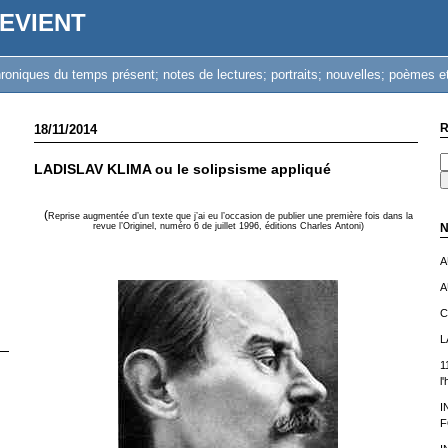
EVIENT
iques du temps présent; notes de lectures; portraits; nouvelles; poèmes et
R
18/11/2014
LADISLAV KLIMA ou le solipsisme appliqué
(
Reprise augmentée d’un texte que j’ai eu l’occasion de publier une première fois dans la
revue l’Originel, numéro 6 de juillet 1996, éditions Charles Antoni)
N
A
A
C
L
1
l
I
F