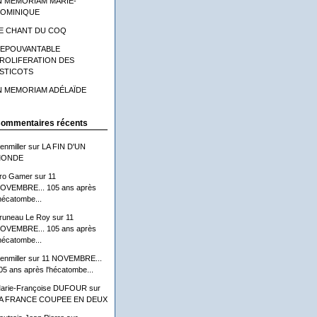
N MEMORIAM MARIE-
OMINIQUE
E CHANT DU COQ
'EPOUVANTABLE
ROLIFERATION DES
STICOTS
N MEMORIAM ADÉLAÏDE
ommentaires récents
lenmiller
sur
LA FIN D'UN
ONDE
ro Gamer
sur
11
OVEMBRE... 105 ans après
'hécatombe...
runeau Le Roy
sur
11
OVEMBRE... 105 ans après
'hécatombe...
lenmiller
sur
11 NOVEMBRE...
05 ans après l'hécatombe...
arie-Françoise DUFOUR
sur
A FRANCE COUPEE EN DEUX