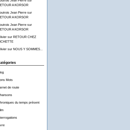
outrois Jean Pierre
sur
ETOUR A KORSOR
outrois Jean Pierre
sur
ETOUR A KORSOR
outrois Jean Pierre
sur
ETOUR A KORSOR
livier
sur
RETOUR CHEZ
ICHETTE
livier
sur
NOUS Y SOMMES...
atégories
log
ons Mots
arnet de route
hansons
hroniques du temps présent
ilm
nterrogations
ivre