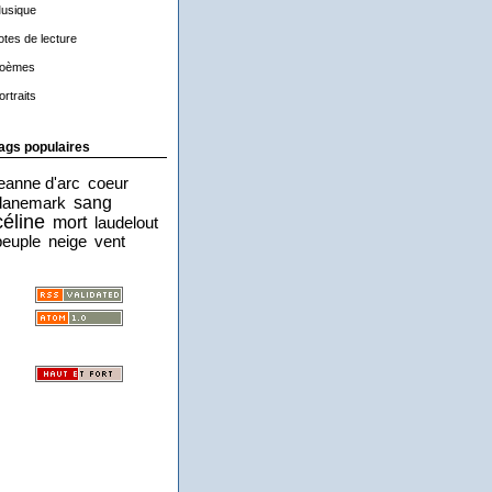
usique
otes de lecture
oèmes
ortraits
ags populaires
jeanne d'arc
coeur
sang
danemark
céline
mort
laudelout
peuple
neige
vent