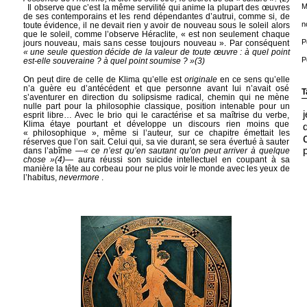
M
Il observe que c’est la même servilité qui anime la plupart des œuvres
de ses contemporains et les rend dépendantes d’autrui, comme si, de
n
toute évidence, il ne devait rien y avoir de nouveau sous le soleil alors
que le soleil, comme l’observe Héraclite, « est non seulement chaque
P
jours nouveau, mais sans cesse toujours nouveau ». Par conséquent
« une seule question décide de la valeur de toute œuvre : à quel point
P
est-elle souveraine ? à quel point soumise ? »
(3)
On peut dire de celle de Klima qu’elle est
originale
en ce sens qu’elle
n’a guère eu d’antécédent et que personne avant lui n’avait osé
T
s’aventurer en direction du solipsisme radical, chemin qui ne mène
nulle part pour la philosophie classique, position intenable pour un
esprit libre… Avec le brio qui le caractérise et sa maîtrise du verbe,
Klima étaye pourtant et développe un discours rien moins que
« philosophique », même si l’auteur, sur ce chapitre émettait les
réserves que l’on sait. Celui qui, sa vie durant, se sera évertué à sauter
dans l’abîme
—« ce n’est qu’en sautant qu’on peut arriver à quelque
chose »
(4)
— aura réussi son suicide intellectuel en coupant à sa
manière la tête au corbeau pour ne plus voir le monde avec les yeux de
l’habitus,
nevermore
.