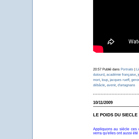
20:57 Publié dans
Portraits
|
L
dutourd
,
académie française
,
mort
,
loup
,
jacques rueff
,
gero
débâcle
,
avenir
,
d'artagnans
10/11/2009
LE POIDS DU SIECLE
Appliquons au siècle ces 
verra qu'elles ont aussi été é