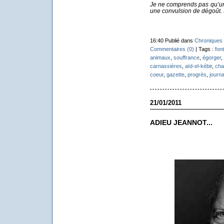
Je ne comprends pas qu’un
une convulsion de dégoût. 
16:40 Publié dans
Chroniques 
Commentaires (0)
| Tags :
fon
animaux
,
souffrance
,
égorger
,
carnassières
,
aïd-el-kébir
,
cha
coeur
,
gazette
,
progrès
,
journa
21/01/2011
ADIEU JEANNOT...