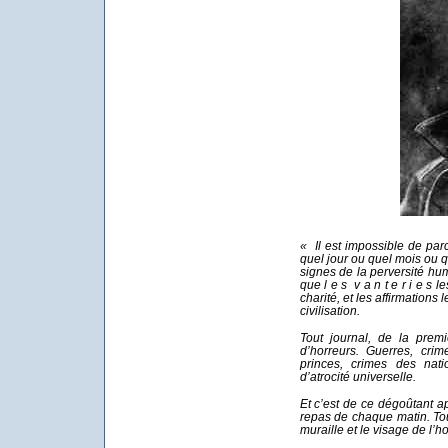
« Il est impossible de par
quel jour ou quel mois ou q
signes de la perversité h
que l e s v a n t e r i e s 
charité, et les affirmations 
civilisation.
Tout journal, de la premi
d’horreurs. Guerres, crim
princes, crimes des nati
d’atrocité universelle.
Et c’est de ce dégoûtant a
repas de chaque matin. Tout
muraille et le visage de l’