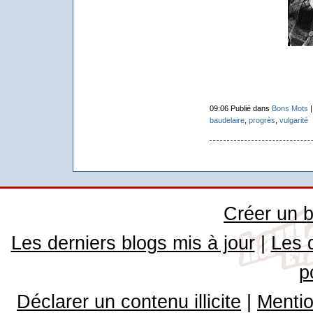
09:06 Publié dans
Bons Mots
baudelaire
,
progrès
,
vulgarité
Créer un b
Les derniers blogs mis à jour
|
Les 
p
Déclarer un contenu illicite
|
Mentio