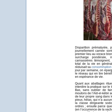
Disparition prématurée, 
journellement carnée son
premier lieu au vorace bi
surcharge pondérale, i
carnassières témoignent,
total de la vie en généra
réduisait sa
consommation 
jour par semaine, on épar
le réseau qui en tire bén
en espérance de vie.
Quant aux abattages ritue
interdire la pratique sur le
Bas, sans oublier de fai
moutons de l’Aïd-el-kébir a
de leur propre sang dans 
pieux, hélas, qui n’a aucu
la classe dirigeante sod
ordres ; ensuite parce qu
(en l’occurrence de la vach