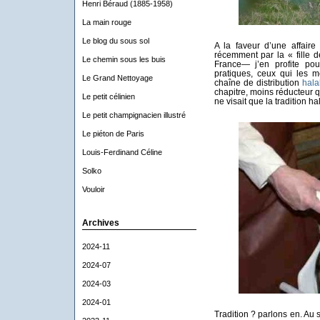
Henri Béraud (1885-1958)
La main rouge
Le blog du sous sol
A la faveur d’une affaire
récemment par la « fille 
Le chemin sous les buis
France— j’en profite p
pratiques, ceux qui les m
Le Grand Nettoyage
chaîne de distribution
hala
chapitre, moins réducteur qu
Le petit célinien
ne visait que la tradition 
Le petit champignacien illustré
Le piéton de Paris
Louis-Ferdinand Céline
Solko
Vouloir
Archives
2024-11
2024-07
2024-03
2024-01
Tradition ? parlons en. Au 