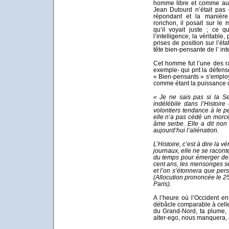
homme libre et comme aur
Jean Dutourd n’était pas 
répondant et la manière 
ronchon, il posait sur l
qu’il voyait juste ; ce 
l’intelligence, la véritable
prises de position sur l’ét
tête bien-pensante de l’ int
Cet homme fut l’une des r
exemple- qui prit la défen
« Bien-pensants » s’employa
comme étant la puissance d
« Je ne sais pas si la Se
indélébile dans l’Histoire
volontiers tendance à le pe
elle n’a pas cédé un morc
âme serbe. Elle a dit non à
aujourd’hui l’aliénation.
L’Histoire, c’est à dire la 
journaux, elle ne se raconte 
du temps pour émerger des
cent ans, les mensonges se
et l’on s’étonnera que per
(Allocution prononcée le 2
Paris).
A l’heure où l’Occident en
débâcle comparable à cel
du Grand-Nord, ta plume, 
alter-ego, nous manquera