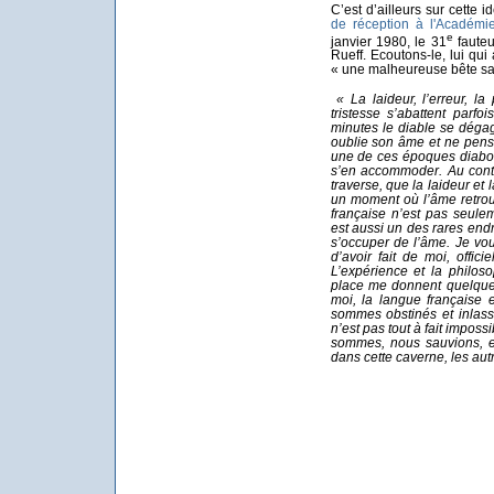
C’est d’ailleurs sur cette 
de réception à l'Académie
e
janvier 1980, le 31
fauteu
Rueff. Ecoutons-le, lui qu
« une malheureuse bête san
« La laideur, l’erreur, la
tristesse s’abattent par
minutes le diable se déga
oublie son âme et ne pen
une de ces époques diabol
s’en accommoder. Au contra
traverse, que la laideur et
un moment où l’âme retrou
française n’est pas seule
est aussi un des rares endr
s’occuper de l’âme. Je vo
d’avoir fait de moi, offic
L’expérience et la philos
place me donnent quelque 
moi, la langue française 
sommes obstinés et inlass
n’est pas tout à fait impos
sommes, nous sauvions, e
dans cette caverne, les aut