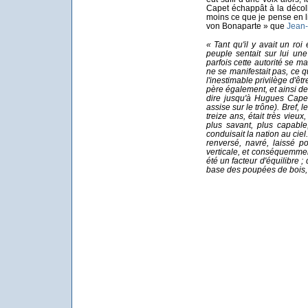
Capet échappât à la décolla
moins ce que je pense en li
von Bonaparte » que
Jean-
«
Tant qu'il y avait un roi
peuple sentait sur lui une
parfois cette autorité se m
ne se manifestait pas, ce q
l'inestimable privilège d'être
père également, et ainsi de
dire jusqu'à Hugues Capet
assise sur le trône). Bref, le
treize ans, était très vieux
plus savant, plus capable, 
conduisait la nation au ciel
renversé, navré, laissé po
verticale, et conséquemment
été un facteur d'équilibre
base des poupées de bois, q