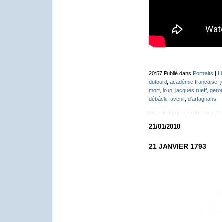
20:57 Publié dans
Portraits
|
L
dutourd
,
académie française
,
mort
,
loup
,
jacques rueff
,
gero
débâcle
,
avenir
,
d'artagnans
21/01/2010
21 JANVIER 1793