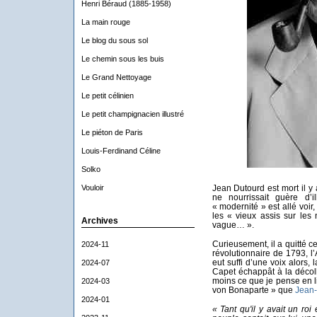
Henri Béraud (1885-1958)
La main rouge
Le blog du sous sol
Le chemin sous les buis
Le Grand Nettoyage
Le petit célinien
Le petit champignacien illustré
Le piéton de Paris
Louis-Ferdinand Céline
Solko
Vouloir
Jean Dutourd est mort il y 
ne nourrissait guère d’i
« modernité » est allé voir
les « vieux assis sur les
Archives
vague… ».
Curieusement, il a quitté 
2024-11
révolutionnaire de 1793, l
eut suffi d’une voix alors
2024-07
Capet échappât à la décolla
moins ce que je pense en li
2024-03
von Bonaparte » que
Jean-
2024-01
«
Tant qu'il y avait un roi