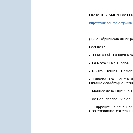
Lire le TESTAMENT de LOU
http://fr.wikisource.org/wi
(1) Le Républicain du 22 j
Lectures
:
- Jules Mazé : La famille ro
- Le Notre : La guillotine.
- Rivarol : Journal ; Editio
- Edmond Biré : Journal d
Librairie Académique Perri
- Maurice de la Fuye : Loui
- de Beauchesne : Vie de L
- Hippolyte Taine : Cons
Contemporaine, collection 