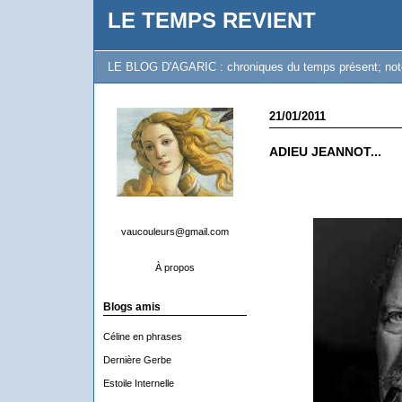
LE TEMPS REVIENT
LE BLOG D'AGARIC : chroniques du temps présent; notes 
21/01/2011
ADIEU JEANNOT...
vaucouleurs@gmail.com
À propos
Blogs amis
Céline en phrases
Dernière Gerbe
Estoile Internelle