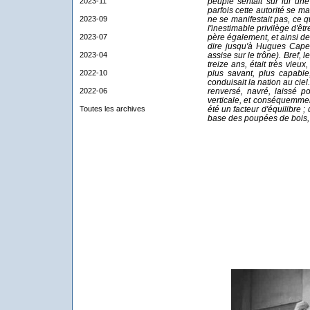
2023-11
peuple sentait sur lui une
parfois cette autorité se m
2023-09
ne se manifestait pas, ce q
l'inestimable privilège d'être
2023-07
père également, et ainsi de
dire jusqu'à Hugues Capet
2023-04
assise sur le trône). Bref, le
treize ans, était très vieux
2022-10
plus savant, plus capable, 
conduisait la nation au ciel
2022-06
renversé, navré, laissé po
verticale, et conséquemment
Toutes les archives
été un facteur d'équilibre
base des poupées de bois, q