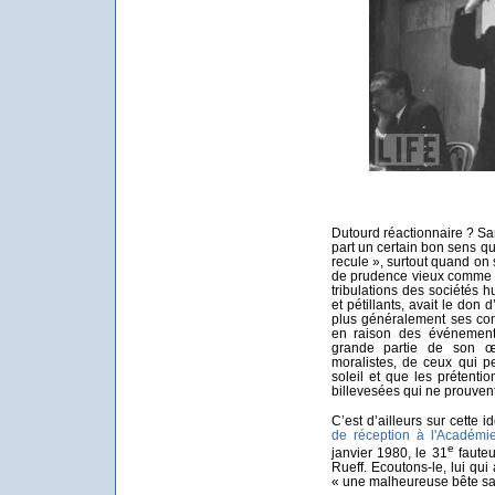
Dutourd réactionnaire ? Sa
part un certain bon sens qu
recule », surtout quand on 
de prudence vieux comme l
tribulations des sociétés 
et pétillants, avait le don
plus généralement ses con
en raison des événements
grande partie de son œ
moralistes, de ceux qui p
soleil et que les prétent
billevesées qui ne prouvent 
C’est d’ailleurs sur cette 
de réception à l'Académie
e
janvier 1980, le 31
fauteu
Rueff. Ecoutons-le, lui qu
« une malheureuse bête san