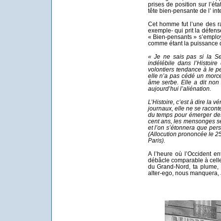
prises de position sur l’ét
tête bien-pensante de l’ int
Cet homme fut l’une des r
exemple- qui prit la défen
« Bien-pensants » s’employa
comme étant la puissance d
« Je ne sais pas si la Se
indélébile dans l’Histoire
volontiers tendance à le pe
elle n’a pas cédé un morc
âme serbe. Elle a dit non à
aujourd’hui l’aliénation.
L’Histoire, c’est à dire la 
journaux, elle ne se raconte 
du temps pour émerger des
cent ans, les mensonges se
et l’on s’étonnera que per
(Allocution prononcée le 2
Paris).
A l’heure où l’Occident en
débâcle comparable à cel
du Grand-Nord, ta plume, 
alter-ego, nous manquera