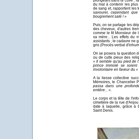
plongeant dans la cuve ; la
du mal à contenir les plus
de sang et, rapportent les 
savourer, cependant que 
bougrement salé ! »
Puis, on se partage les dép
des cheveux, d'autres tre
comme le fit Monsieur de 
sa mère... Les effets du 
assistants ; le cadavre ne 
gris (Procès-verbal d'inhum
On se posera la question de 
ou de culte pieux des reli
« Il semble qu'au pied de 
prince immolé se soient
involontaire en faveur du « 
A la liesse collective su
Mémoires, le Chancelier 
passa dans une profonde 
entière... ».
Le corps et la tête de l'in
cimetière de la rue d'Anjou
date à laquelle, grâce à 
Saint Denis.