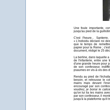
Une foule importante, co
jusqu'au pied de la guilloti
C'est l'heure... Santerr
« L'individu déclaré roi de
que le temps de remett
papier pour la Reine ; c'es
document, rédigé le 25 déc
La berline, dans laquelle a
de l'infanterie, entre une 
d'une grande heure pour p
de son confesseur, indiff
psaumes en vis-à-vis des de
Rendu au pied de l'échafaud
besoin, et retrousse le co
mains mais devant l'ins
encouragé par son confes
voudrez, je boirai le calice
qu'on lui lia les mains av
par son confesseur, il mont
jusqu'à la plateforme qu'il 