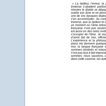
« La laideur, l’erreur, la
tristesse s’abattent par
minutes le diable se déga
oublie son âme et ne pen
une de ces époques diabol
s’en accommoder. Au contra
traverse, que la laideur et
un moment où l’âme retrou
française n’est pas seule
est aussi un des rares endr
s’occuper de l’âme. Je vo
d’avoir fait de moi, offic
L’expérience et la philos
place me donnent quelque 
moi, la langue française 
sommes obstinés et inlass
n’est pas tout à fait impos
sommes, nous sauvions, e
dans cette caverne, les aut