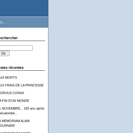
c...
echercher
otes récentes
UX MORTS
UX FRAIS DE LA PRINCESSE
ORVUS CORAX
A FIN D'UN MONDE
1 NOVEMBRE... 105 ans après
'hécatombe...
N MEMORIAM ALAIN
OURNIER