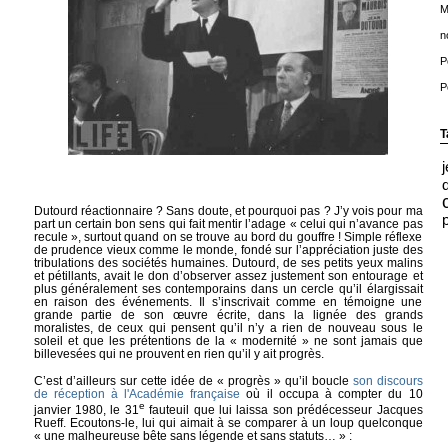
M
n
P
P
T
Dutourd réactionnaire ? Sans doute, et pourquoi pas ? J’y vois pour ma
part un certain bon sens qui fait mentir l’adage « celui qui n’avance pas
recule », surtout quand on se trouve au bord du gouffre ! Simple réflexe
de prudence vieux comme le monde, fondé sur l’appréciation juste des
tribulations des sociétés humaines. Dutourd, de ses petits yeux malins
et pétillants, avait le don d’observer assez justement son entourage et
plus généralement ses contemporains dans un cercle qu’il élargissait
en raison des événements. Il s’inscrivait comme en témoigne une
grande partie de son œuvre écrite, dans la lignée des grands
moralistes, de ceux qui pensent qu’il n’y a rien de nouveau sous le
soleil et que les prétentions de la « modernité » ne sont jamais que
billevesées qui ne prouvent en rien qu’il y ait progrès.
C’est d’ailleurs sur cette idée de « progrès » qu’il boucle
son discours
de réception à l'Académie française
où il occupa à compter du 10
e
janvier 1980, le 31
fauteuil que lui laissa son prédécesseur Jacques
Rueff. Ecoutons-le, lui qui aimait à se comparer à un loup quelconque
« une malheureuse bête sans légende et sans statuts… » :