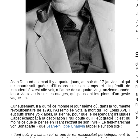
I
D
L
L
P
A
I
C
g
M
P
N
Jean Dutourd est mort il y a quatre jours, au soir du 17 janvier. Lui qui
ne nourrissait guère d’illusions sur son temps et l’impératif de
l
« modernité » est allé voir, à l’aube de sa quatre-vingt-onzième année,
les « vieux assis sur les nuages, qui poussent les pions d’un geste
B
vague… ».
N
l
Curieusement, il a quitté ce monde le jour même où, dans la tourmente
révolutionnaire de 1793, l’Assemblée vota la mort du Roi Louis XVI. Il
g
eut suffi d’une voix alors, la sienne, pour que le descendant d’Hugues
1
Capet échappât à la décollation ! Nul doute qu’il l’eût gracié ; c’est du
moins ce que je pense en lisant l’extrait de son livre « Le feld-maréchal
M
von Bonaparte » que
Jean-Philippe Chauvin
rappelle sur son site :
L
«
Tant qu'il y avait un roi et que le roi ressuscitait périodiquement, le