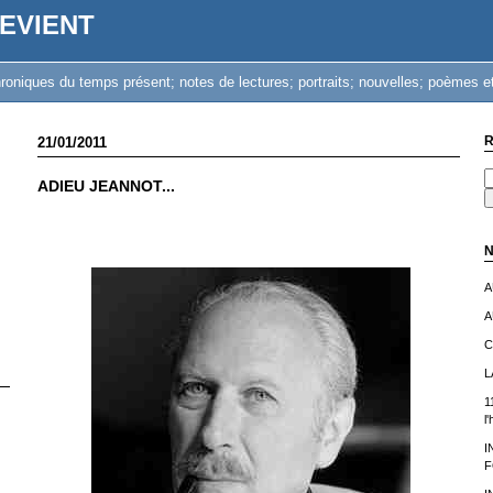
EVIENT
iques du temps présent; notes de lectures; portraits; nouvelles; poèmes et
R
21/01/2011
ADIEU JEANNOT...
N
A
A
C
L
1
l
I
F