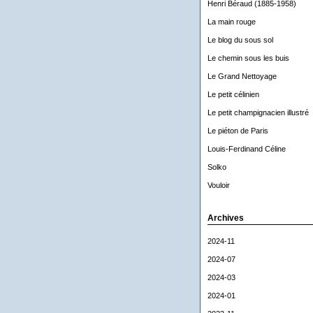
Henri Béraud (1885-1958)
La main rouge
Le blog du sous sol
Le chemin sous les buis
Le Grand Nettoyage
Le petit célinien
Le petit champignacien illustré
Le piéton de Paris
Louis-Ferdinand Céline
Solko
Vouloir
Archives
2024-11
2024-07
2024-03
2024-01