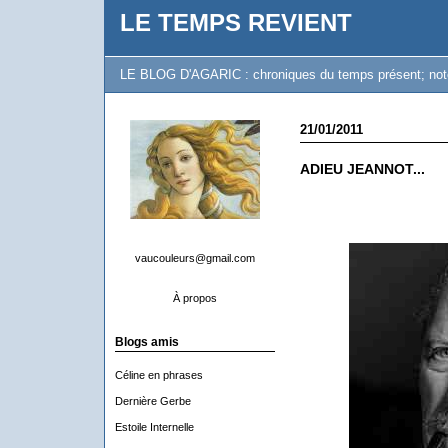
LE TEMPS REVIENT
LE BLOG D'AGARIC : chroniques du temps présent; notes 
21/01/2011
ADIEU JEANNOT...
vaucouleurs@gmail.com
À propos
Blogs amis
Céline en phrases
Dernière Gerbe
Estoile Internelle