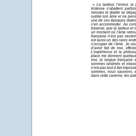
« La laideur, l’erreur, la
tristesse s’abattent par
minutes le diable se déga
oublie son âme et ne pen
une de ces époques diabol
s’en accommoder. Au contra
traverse, que la laideur et
un moment où l’âme retrou
française n’est pas seule
est aussi un des rares endr
s’occuper de l’âme. Je vo
d’avoir fait de moi, offic
L’expérience et la philos
place me donnent quelque 
moi, la langue française 
sommes obstinés et inlass
n’est pas tout à fait impos
sommes, nous sauvions, e
dans cette caverne, les aut