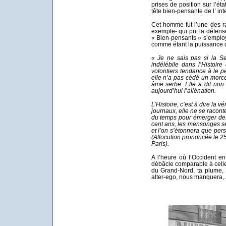
prises de position sur l’ét
tête bien-pensante de l’ int
Cet homme fut l’une des r
exemple- qui prit la défen
« Bien-pensants » s’employa
comme étant la puissance d
« Je ne sais pas si la Se
indélébile dans l’Histoire
volontiers tendance à le pe
elle n’a pas cédé un morc
âme serbe. Elle a dit non à
aujourd’hui l’aliénation.
L’Histoire, c’est à dire la 
journaux, elle ne se raconte 
du temps pour émerger des
cent ans, les mensonges se
et l’on s’étonnera que per
(Allocution prononcée le 2
Paris).
A l’heure où l’Occident en
débâcle comparable à cel
du Grand-Nord, ta plume, 
alter-ego, nous manquera