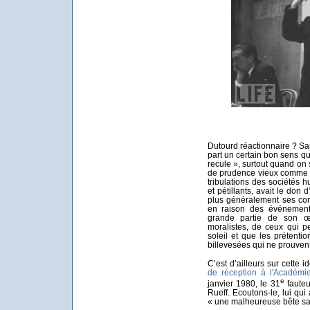
Dutourd réactionnaire ? Sa
part un certain bon sens qu
recule », surtout quand on 
de prudence vieux comme l
tribulations des sociétés 
et pétillants, avait le don
plus généralement ses con
en raison des événements
grande partie de son œ
moralistes, de ceux qui p
soleil et que les prétent
billevesées qui ne prouvent 
C’est d’ailleurs sur cette 
de réception à l'Académie
e
janvier 1980, le 31
fauteu
Rueff. Ecoutons-le, lui qu
« une malheureuse bête san