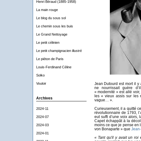
Henri Béraud (1885-1958)
La main rouge
Le blog du sous sol
Le chemin sous les buis
Le Grand Nettoyage
Le petit célinien
Le petit champignacien illustré
Le piéton de Paris
Louis-Ferdinand Céline
Solko
Vouloir
Jean Dutourd est mort il y 
ne nourrissait guère d’i
« modernité » est allé voir
les « vieux assis sur les
Archives
vague… ».
Curieusement, il a quitté 
2024-11
révolutionnaire de 1793, l
eut suffi d’une voix alors
2024-07
Capet échappât à la décolla
moins ce que je pense en li
2024-03
von Bonaparte » que
Jean-
2024-01
«
Tant qu'il y avait un roi