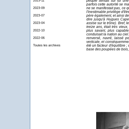
2023-11
peuple sentait sur lui une
parfois cette autorité se m
2023-09
ne se manifestait pas, ce q
l'inestimable privilège d'être
2023-07
père également, et ainsi de
dire jusqu'à Hugues Capet
2023-04
assise sur le trône). Bref, le
treize ans, était très vieux
2022-10
plus savant, plus capable, 
conduisait la nation au ciel
2022-06
renversé, navré, laissé po
verticale, et conséquemment
Toutes les archives
été un facteur d'équilibre
base des poupées de bois, q