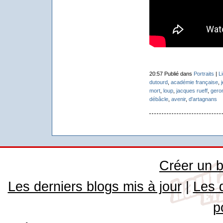
20:57 Publié dans
Portraits
|
L
dutourd
,
académie française
,
mort
,
loup
,
jacques rueff
,
gero
débâcle
,
avenir
,
d'artagnans
Créer un b
Les derniers blogs mis à jour
|
Les 
p