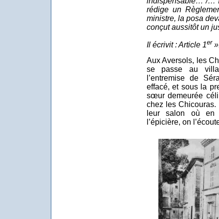
indispensable… /… Il
rédige un Règlement
ministre, la posa dev
conçut aussitôt un ju
er
Il écrivit : Article 1
»
Aux Aversols, les Ch
se passe au villa
l’entremise de Séra
effacé, et sous la p
sœur demeurée céliba
chez les Chicouras. T
leur salon où en
l’épicière, on l’écout