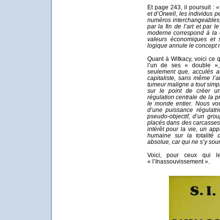
Et page 243, il poursuit :
«
et d’Orwell, les individus p
numéros interchangeables, 
par la fin de l’art et par l
moderne correspond à la d
valeurs économiques et so
logique annule le concept m
Quant à Witkacy, voici ce q
l’un de ses « double »,
seulement que, acculés a
capitaliste, sans même l’a
tumeur maligne a tout si
sur le point de créer un
régulation centrale de la p
le monde entier. Nous vou
d’une puissance régulatri
pseudo-objectif, d’un gro
placés dans des carcasses
intérêt pour la vie, un app
humaine sur la totalité 
absolue, car qui ne s’y so
Voici, pour ceux qui le
« l’Inassouvissement ».