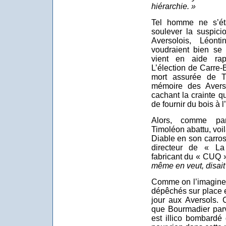
hiérarchie. »
Tel homme ne s’ét
soulever la suspici
Aversolois, Léont
voudraient bien se 
vient en aide rap
L’élection de Carre-B
mort assurée de T
mémoire des Aversol
cachant la crainte qu
de fournir du bois à l
Alors, comme par
Timoléon abattu, voil
Diable en son carro
directeur de « La
fabricant du « CUQ »
même en veut, disait l
Comme on l’imagine,
dépêchés sur place e
jour aux Aversols. 
que Bourmadier parv
est illico bombardé 