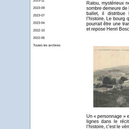
2023-11
Ratou, mystérieux no
sombre demeure de P
2023-09
ballet, il distribu
2023-07
l’histoire. Le bourg 
2023-04
pourrait être une tr
et repose Henri Bosc
2022-10
2022-06
Toutes les archives
Un « personnage » e
lignes dans le réc
l’histoire, c’est le 