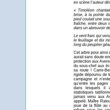
en scène l’auteur dè
« Timoléon chantait
brise, à la pointe d
pied coulait une sour
fraîche, entre deux 
dans un abreuvoir de 
Le vent frais qui ve
le feuillage et dix mi
long du peuplier géan
Cet arbre pour ainsi 
aurait sans doute en
protection aux Avers
du sous-chef aux écr
sa route ! Carre-Be
rigide dépourvu de t
campagne et n’enten
qu’entre les pages 
dans lesquels il 
statistiques tatillo
jamais venu aux Ave
appelé. Maître Ratou
joue de la flûte au 
refuge sous les c