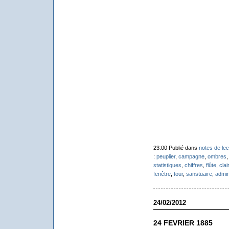
23:00 Publié dans
notes de lec
:
peuplier
,
campagne
,
ombres
statistiques
,
chiffres
,
flûte
,
clair
fenêtre
,
tour
,
sanstuaire
,
admin
24/02/2012
24 FEVRIER 1885