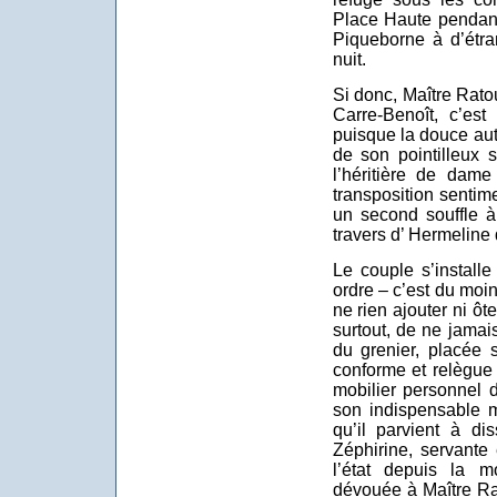
Place Haute pendant
Piqueborne à d’étra
nuit.
Si donc, Maître Rat
Carre-Benoît, c’est
puisque la douce au
de son pointilleux 
l’héritière de dam
transposition sentim
un second souffle à
travers d’ Hermeline 
Le couple s’install
ordre – c’est du moi
ne rien ajouter ni ôt
surtout, de ne jamai
du grenier, placée 
conforme et relègue
mobilier personnel 
son indispensable m
qu’il parvient à di
Zéphirine, servante
l’état depuis la mo
dévouée à Maître Ra