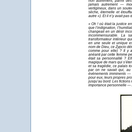
non autrement, parmi des 
jamais autrement — mo
vertigineux, dans un soute
sèche, éternelle et étouffa
autre »). Et il n’y avait pas 
« Oh ! où était la justice e
que l’indignation, l’humiliat
changeait en un désir inco
incommensurable. La sa
transformateur intérieur q
en une seule et unique esp
nom de Dieu, ce Zypcio déte
comme pour elle) ? Il y a
anéanti par cette femme p
était sa personnalité ? El
magique de mars qui s’éte
et sa tragédie, ce palais t
par on ne savait qui, au
événements imminents — si
pour eux, leurs propres pro
jusqu’au bord. Les fictions 
importance personnelle — il