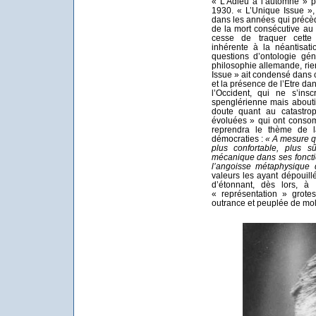
« L’Adieu à l’automne » p
1930. « L’Unique Issue »,
dans les années qui précèd
de la mort consécutive au 
cesse de traquer cette
inhérente à la néantisat
questions d’ontologie gé
philosophie allemande, rie
Issue » ait condensé dans 
et la présence de l’Etre dans
l’Occident, qui ne s’ins
spenglérienne mais about
doute quant au catastrop
évoluées » qui ont consom
reprendra le thème de l
démocraties :
« A mesure qu
plus confortable, plus s
mécanique dans ses foncti
l’angoisse métaphysique
valeurs les ayant dépouill
d’étonnant, dès lors, 
« représentation » grot
outrance et peuplée de mo