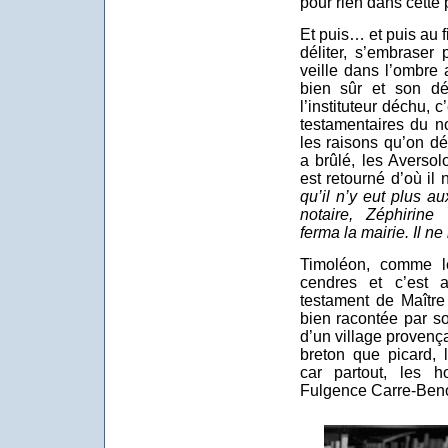
pour rien dans cette 
Et puis… et puis au f
déliter, s’embrase
veille dans l’ombre 
bien sûr et son dé
l’instituteur déchu, 
testamentaires du no
les raisons qu’on dé
a brûlé, les Aversol
est retourné d’où il 
qu’il n’y eut plus au
notaire, Zéphirine 
ferma la mairie. Il ne 
Timoléon, comme le
cendres et c’est 
testament de Maître
bien racontée par s
d’un village provença
breton que picard, 
car partout, les 
Fulgence Carre-Benoît,