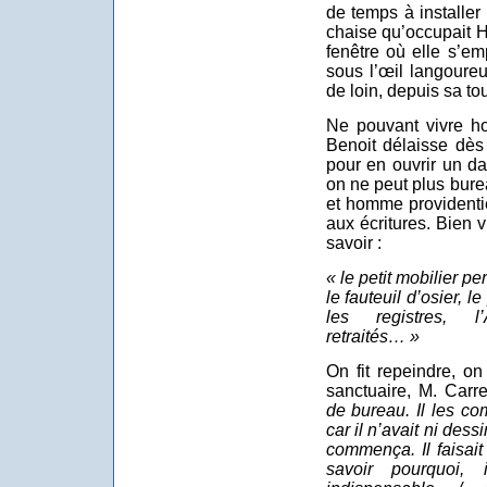
de temps à installer 
chaise qu’occupait H
fenêtre où elle s’em
sous l’œil langoureu
de loin, depuis sa to
Ne pouvant vivre ho
Benoit délaisse dès
pour en ouvrir un da
on ne peut plus bur
et homme providenti
aux écritures. Bien vi
savoir :
« le petit mobilier pe
le fauteuil d’osier, l
les registres, l
retraités… »
On fit repeindre, o
sanctuaire, M. Carre
de bureau. Il les co
car il n’avait ni dessi
commença. Il faisait
savoir pourquoi,