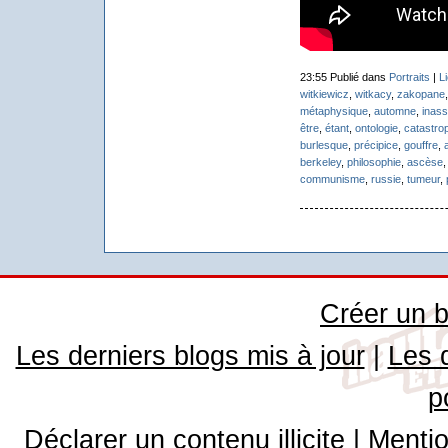
23:55 Publié dans
Portraits
|
L
witkiewicz
,
witkacy
,
zakopane
métaphysique
,
automne
,
inas
être
,
étant
,
ontologie
,
catastro
burlesque
,
précipice
,
gouffre
,
berkeley
,
philosophie
,
ascèse
communisme
,
russie
,
tumeur
,
Créer un b
Les derniers blogs mis à jour
|
Les 
p
Déclarer un contenu illicite
|
Mentio