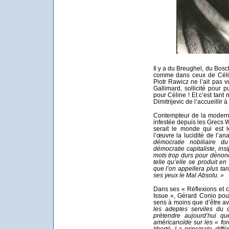
Il y a du Breughel, du Bosc
comme dans ceux de Célin
Piotr Rawicz ne l’ait pas 
Gallimard, sollicité pour
pour Céline ! Et c’est tant 
Dimitrijevic de l’accueillir
Contempteur de la modernit
infestée depuis les Grecs 
serait le monde qui est 
l’œuvre la lucidité de l’a
démocratie nobiliaire 
démocratie capitaliste, ins
mots trop durs pour dénon
telle qu’elle se produit en
que l’on appellera plus ta
ses yeux le Mal Absolu. »
Dans ses « Réflexions et 
Issue », Gérard Conio pou
sens à moins que d’être ave
les adeptes serviles du 
prétendre aujourd’hui qu
américanoïde sur les « forc
liberté. La principale diff