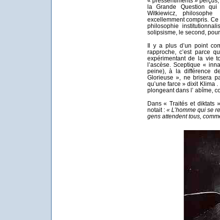
« pressentiments » perçus,
la Grande Question qui
Witkiewicz, philosoph
excellemment compris. Ce 
philosophie institutionnal
solipsisme, le second, pour 
Il y a plus d’un point co
rapproche, c’est parce q
expérimentant de la vie 
l’ascèse. Sceptique « inn
peine), à la différence 
Glorieuse », ne brisera pa
qu’une farce » dixit Klima .
plongeant dans l’ abîme, co
Dans « Traités et diktats
notait :
« L’homme qui se res
gens attendent tous, comme 