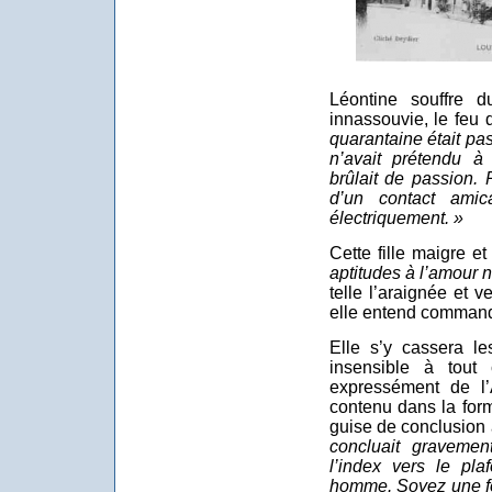
Léontine souffre d
innassouvie, le feu 
quarantaine était pa
n’avait prétendu 
brûlait de passion. 
d’un contact amica
électriquement. »
Cette fille maigre e
aptitudes à l’amour 
telle l’araignée et 
elle entend command
Elle s’y cassera le
insensible à tou
expressément de l’A
contenu dans la for
guise de conclusion
concluait gravemen
l’index vers le pl
homme. Soyez une fo