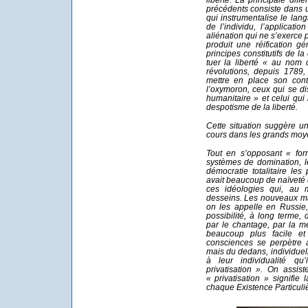
précédents consiste dans un
qui instrumentalise le lan
de l’individu, l’applicat
aliénation qui ne s’exerce p
produit une réification gé
principes constitutifs de 
tuer la liberté « au nom d
révolutions, depuis 1789,
mettre en place son cont
l’oxymoron, ceux qui se di
humanitaire » et celui qui
despotisme de la liberté.
Cette situation suggère un
cours dans les grands moyen
Tout en s’opposant « for
systèmes de domination, l
démocratie totalitaire les
avait beaucoup de naïveté
ces idéologies qui, au m
desseins. Les nouveaux ma
on les appelle en Russie, 
possibilité, à long terme, 
par le chantage, par la men
beaucoup plus facile et 
consciences se perpètre a
mais du dedans, individue
à leur individualité q
privatisation ». On assis
« privatisation » signifie
chaque Existence Particuliè