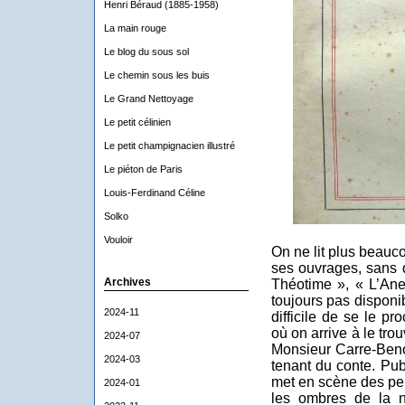
Henri Béraud (1885-1958)
La main rouge
Le blog du sous sol
Le chemin sous les buis
Le Grand Nettoyage
Le petit célinien
Le petit champignacien illustré
Le piéton de Paris
Louis-Ferdinand Céline
Solko
Vouloir
On ne lit plus beauc
ses ouvrages, sans
Archives
Théotime », « L’Ane
toujours pas disponibl
2024-11
difficile de se le p
où on arrive à le trou
2024-07
Monsieur Carre-Beno
2024-03
tenant du conte. Pub
met en scène des pe
2024-01
les ombres de la n