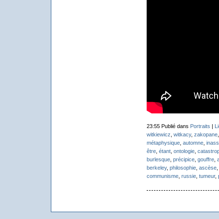
23:55 Publié dans
Portraits
|
L
witkiewicz
,
witkacy
,
zakopane
métaphysique
,
automne
,
inas
être
,
étant
,
ontologie
,
catastro
burlesque
,
précipice
,
gouffre
,
berkeley
,
philosophie
,
ascèse
communisme
,
russie
,
tumeur
,