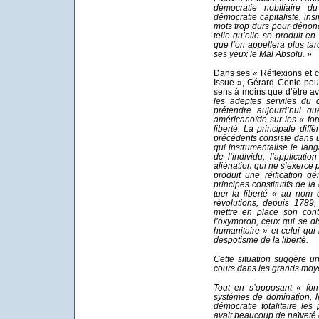
démocratie nobiliaire 
démocratie capitaliste, ins
mots trop durs pour dénon
telle qu’elle se produit en
que l’on appellera plus ta
ses yeux le Mal Absolu. »
Dans ses « Réflexions et 
Issue », Gérard Conio pou
sens à moins que d’être ave
les adeptes serviles du 
prétendre aujourd’hui qu
américanoïde sur les « forc
liberté. La principale diff
précédents consiste dans un
qui instrumentalise le lan
de l’individu, l’applicat
aliénation qui ne s’exerce p
produit une réification gé
principes constitutifs de 
tuer la liberté « au nom d
révolutions, depuis 1789,
mettre en place son cont
l’oxymoron, ceux qui se di
humanitaire » et celui qui
despotisme de la liberté.
Cette situation suggère un
cours dans les grands moyen
Tout en s’opposant « for
systèmes de domination, l
démocratie totalitaire les
avait beaucoup de naïveté