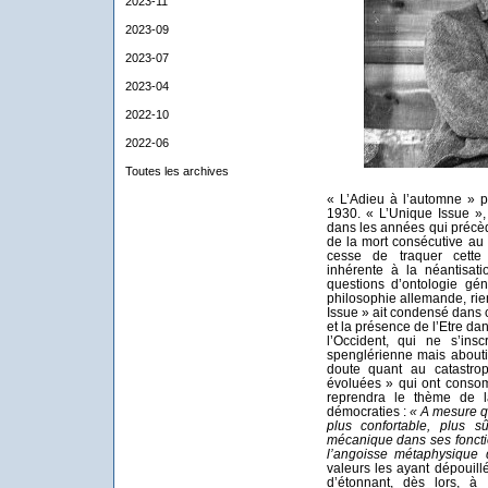
2023-11
2023-09
2023-07
2023-04
2022-10
2022-06
Toutes les archives
« L’Adieu à l’automne » p
1930. « L’Unique Issue »,
dans les années qui précèd
de la mort consécutive au 
cesse de traquer cette
inhérente à la néantisat
questions d’ontologie gé
philosophie allemande, rie
Issue » ait condensé dans 
et la présence de l’Etre dans
l’Occident, qui ne s’ins
spenglérienne mais about
doute quant au catastrop
évoluées » qui ont consom
reprendra le thème de l
démocraties :
« A mesure qu
plus confortable, plus s
mécanique dans ses foncti
l’angoisse métaphysique
valeurs les ayant dépouill
d’étonnant, dès lors, 