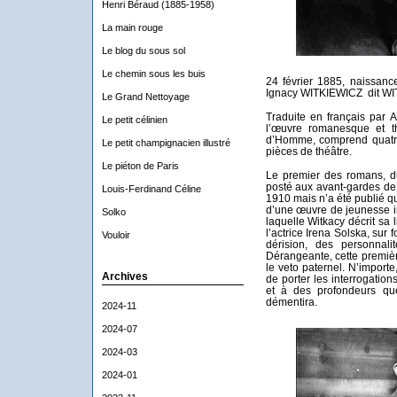
Henri Béraud (1885-1958)
La main rouge
Le blog du sous sol
Le chemin sous les buis
24 février 1885, naissance
Ignacy WITKIEWICZ dit WIT
Le Grand Nettoyage
Traduite en français par
Le petit célinien
l’œuvre romanesque et th
d’Homme, comprend quatre
Le petit champignacien illustré
pièces de théâtre.
Le piéton de Paris
Le premier des romans, d
posté aux avant-gardes de l
Louis-Ferdinand Céline
1910 mais n’a été publié qu’
d’une œuvre de jeunesse i
Solko
laquelle Witkacy décrit sa
l’actrice Irena Solska, sur
Vouloir
dérision, des personnalit
Dérangeante, cette premièr
le veto paternel. N’importe
Archives
de porter les interrogati
et à des profondeurs que
démentira.
2024-11
2024-07
2024-03
2024-01