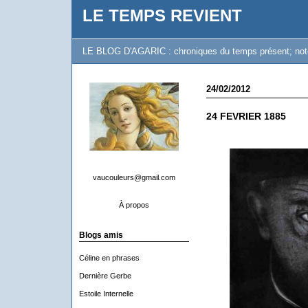
LE TEMPS REVIENT
LE BLOG D'AGARIC : chroniques du temps présent; notes 
24/02/2012
24 FEVRIER 1885
vaucouleurs@gmail.com
À propos
Blogs amis
Céline en phrases
Dernière Gerbe
Estoile Internelle