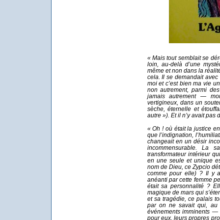
« Mais tout semblait se dé
loin, au-delà d’une mysté
même et non dans la réalité
cela. Il se demandait ave
moi et c’est bien ma vie u
non autrement, parmi des 
jamais autrement — mo
vertigineux, dans un soute
sèche, éternelle et étouffa
autre »). Et il n’y avait pas 
« Oh ! où était la justice e
que l’indignation, l’humiliat
changeait en un désir inco
incommensurable. La sa
transformateur intérieur q
en une seule et unique esp
nom de Dieu, ce Zypcio déte
comme pour elle) ? Il y a
anéanti par cette femme p
était sa personnalité ? El
magique de mars qui s’éte
et sa tragédie, ce palais t
par on ne savait qui, au
événements imminents — si
pour eux, leurs propres pro