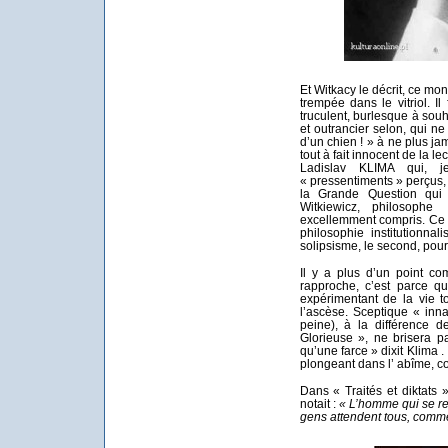
Et Witkacy le décrit, ce mo
trempée dans le vitriol. Il
truculent, burlesque à souh
et outrancier selon, qui ne
d’un chien ! » à ne plus jam
tout à fait innocent de la 
Ladislav KLIMA qui, j
« pressentiments » perçus,
la Grande Question qui
Witkiewicz, philosoph
excellemment compris. Ce 
philosophie institutionnal
solipsisme, le second, pour 
Il y a plus d’un point co
rapproche, c’est parce q
expérimentant de la vie 
l’ascèse. Sceptique « inn
peine), à la différence 
Glorieuse », ne brisera pa
qu’une farce » dixit Klima .
plongeant dans l’ abîme, co
Dans « Traités et diktats
notait :
« L’homme qui se res
gens attendent tous, comme 