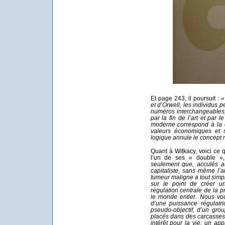
Et page 243, il poursuit :
«
et d’Orwell, les individus p
numéros interchangeables, 
par la fin de l’art et par l
moderne correspond à la d
valeurs économiques et so
logique annule le concept m
Quant à Witkacy, voici ce q
l’un de ses « double »,
seulement que, acculés a
capitaliste, sans même l’a
tumeur maligne a tout si
sur le point de créer un
régulation centrale de la p
le monde entier. Nous vou
d’une puissance régulatri
pseudo-objectif, d’un gro
placés dans des carcasses
intérêt pour la vie, un app