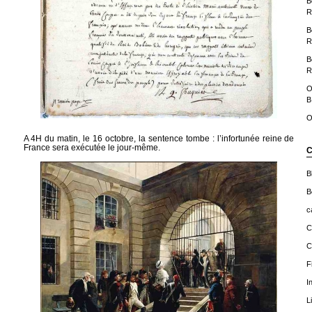
B
R
B
R
B
R
O
B
O
A 4H du matin, le 16 octobre, la sentence tombe : l’infortunée reine de
France sera exécutée le jour-même.
C
B
B
c
C
C
F
I
L