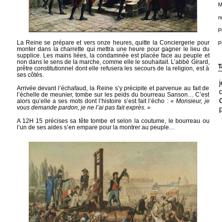
M
n
P
La Reine se prépare et vers onze heures, quitte la Conciergerie pour
P
monter dans la charrette qui mettra une heure pour gagner le lieu du
supplice. Les mains liées, la condamnée est placée face au peuple et
non dans le sens de la marche, comme elle le souhaitait. L’abbé Girard,
T
prêtre constitutionnel dont elle refusera les secours de la religion, est à
ses côtés.
Arrivée devant l’échafaud, la Reine s’y précipite et parvenue au fait de
l’échelle de meunier, tombe sur les peids du bourreau Sanson… C’est
alors qu’elle a ses mots dont l’histoire s’est fait l’écho :
« Monsieur, je
vous demande pardon, je ne l’ai pas fait exprès. »
A 12H 15 précises sa tête tombe et selon la coutume, le bourreau ou
l’un de ses aides s’en empare pour la montrer au peuple…