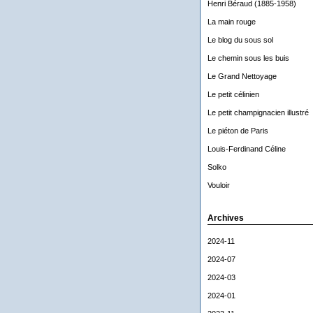
Henri Béraud (1885-1958)
La main rouge
Le blog du sous sol
Le chemin sous les buis
Le Grand Nettoyage
Le petit célinien
Le petit champignacien illustré
Le piéton de Paris
Louis-Ferdinand Céline
Solko
Vouloir
Archives
2024-11
2024-07
2024-03
2024-01