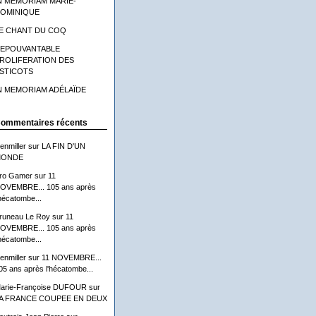
N MEMORIAM MARIE-
OMINIQUE
E CHANT DU COQ
'EPOUVANTABLE
ROLIFERATION DES
STICOTS
N MEMORIAM ADÉLAÏDE
ommentaires récents
lenmiller
sur
LA FIN D'UN
ONDE
ro Gamer
sur
11
OVEMBRE... 105 ans après
'hécatombe...
runeau Le Roy
sur
11
OVEMBRE... 105 ans après
'hécatombe...
lenmiller
sur
11 NOVEMBRE...
05 ans après l'hécatombe...
arie-Françoise DUFOUR
sur
A FRANCE COUPEE EN DEUX