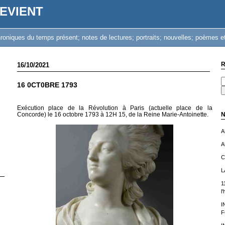
EVIENT
iques du temps présent; notes de lectures; portraits; nouvelles; poèmes et
R
16/10/2021
16 0CT0BRE 1793
Exécution place de la Révolution à Paris (actuelle place de la
Concorde) le 16 octobre 1793 à 12H 15, de la Reine Marie-Antoinette.
N
A
A
C
L
1
l
I
F