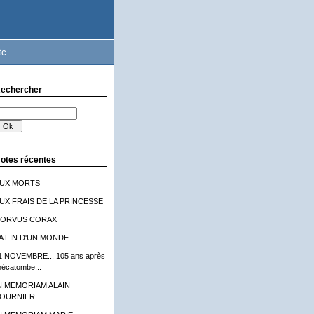
c...
echercher
otes récentes
UX MORTS
UX FRAIS DE LA PRINCESSE
ORVUS CORAX
A FIN D'UN MONDE
1 NOVEMBRE... 105 ans après
'hécatombe...
N MEMORIAM ALAIN
OURNIER