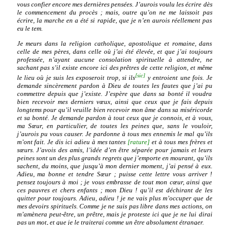
vous confier encore mes dernières pensées. J’aurois voulu les écrire dès
le commencement du procès ; mais, outre qu’on ne me laissoit pas
écrire, la marche en a été si rapide, que je n’en aurois réellement pas
eu le tem.
Je meurs dans la religion catholique, apostolique et romaine, dans
celle de mes pères, dans celle où j’ai été élevée, et que j’ai toujours
professée, n’ayant aucune consolation spirituelle à attendre, ne
sachant pas s’il existe encore ici des prêtres de cette religion, et même
[sic]
le lieu où je suis les exposeroit trop, si ils
y entroient une fois. Je
demande sincèrement pardon à Dieu de toutes les fautes que j’ai pu
commettre depuis que j’existe. J’espère que dans sa bonté il voudra
bien recevoir mes derniers vœux, ainsi que ceux que je fais depuis
longtems pour qu’il veuille bien recevoir mon âme dans sa miséricorde
et sa bonté. Je demande pardon à tout ceux que je connois, et à vous,
ma Sœur, en particulier, de toutes les peines que, sans le vouloir,
j’aurois pu vous causer. Je pardonne à tous mes ennemis le mal qu’ils
m’ont fait. Je dis ici adieu à mes tantes
[rature]
et à tous mes frères et
sœurs. J’avois des amis, l’idée d’en être séparée pour jamais et leurs
peines sont un des plus grands regrets que j’emporte en mourant, qu’ils
sachent, du moins, que jusqu’à mon dernier moment, j’ai pensé à eux.
Adieu, ma bonne et tendre Sœur ; puisse cette lettre vous arriver !
pensez toujours à moi ; je vous embrasse de tout mon cœur, ainsi que
ces pauvres et chers enfants ; mon Dieu ! qu’il est déchirant de les
quitter pour toujours. Adieu, adieu ! je ne vais plus m’occuper que de
mes devoirs spirituels. Comme je ne suis pas libre dans mes actions, on
m’amènera peut-être, un prêtre, mais je proteste ici que je ne lui dirai
pas un mot, et que je le traiterai comme un être absolument étranger.