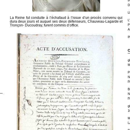
I
D
L
La Reine fut conduite à l’échafaud à l’issue d’un procès convenu qui
L
dura deux jours et auquel ses deux défenseurs, Chauveau-Lagarde et
P
Tronçon- Ducoudray, furent commis d’office.
A
I
C
g
M
P
N
l
B
N
l
g
1
M
L