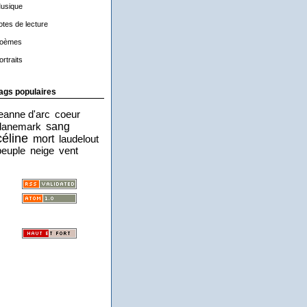
usique
otes de lecture
oèmes
ortraits
ags populaires
jeanne d'arc
coeur
sang
danemark
céline
mort
laudelout
peuple
neige
vent