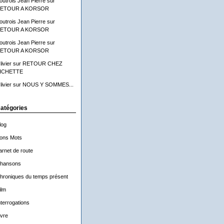
outrois Jean Pierre
sur
ETOUR A KORSOR
outrois Jean Pierre
sur
ETOUR A KORSOR
outrois Jean Pierre
sur
ETOUR A KORSOR
livier
sur
RETOUR CHEZ
ICHETTE
livier
sur
NOUS Y SOMMES...
atégories
log
ons Mots
arnet de route
hansons
hroniques du temps présent
ilm
nterrogations
ivre