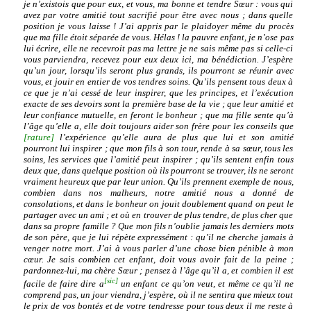
je n’existois que pour eux, et vous, ma bonne et tendre Sœur : vous qui
avez par votre amitié tout sacrifié pour être avec nous ; dans quelle
position je vous laisse ! J’ai appris par le plaidoyer même du procès
que ma fille étoit séparée de vous. Hélas ! la pauvre enfant, je n’ose pas
lui écrire, elle ne recevroit pas ma lettre je ne sais même pas si celle-ci
vous parviendra, recevez pour eux deux ici, ma bénédiction. J’espère
qu’un jour, lorsqu’ils seront plus grands, ils pourront se réunir avec
vous, et jouir en entier de vos tendres soins. Qu’ils pensent tous deux à
ce que je n’ai cessé de leur inspirer, que les principes, et l’exécution
exacte de ses devoirs sont la première base de la vie ; que leur amitié et
leur confiance mutuelle, en feront le bonheur ; que ma fille sente qu’à
l’âge qu’elle a, elle doit toujours aider son frère pour les conseils que
[rature]
l’expérience qu’elle aura de plus que lui et son amitié
pourront lui inspirer ; que mon fils à son tour, rende à sa sœur, tous les
soins, les services que l’amitié peut inspirer ; qu’ils sentent enfin tous
deux que, dans quelque position où ils pourront se trouver, ils ne seront
vraiment heureux que par leur union. Qu’ils prennent exemple de nous,
combien dans nos malheurs, notre amitié nous a donné de
consolations, et dans le bonheur on jouit doublement quand on peut le
partager avec un ami ; et où en trouver de plus tendre, de plus cher que
dans sa propre famille ? Que mon fils n’oublie jamais les derniers mots
de son père, que je lui répète expressément : qu’il ne cherche jamais à
venger notre mort. J’ai à vous parler d’une chose bien pénible à mon
cœur. Je sais combien cet enfant, doit vous avoir fait de la peine ;
pardonnez-lui, ma chère Sœur ; pensez à l’âge qu’il a, et combien il est
[sic]
facile de faire dire a
un enfant ce qu’on veut, et même ce qu’il ne
comprend pas, un jour viendra, j’espère, où il ne sentira que mieux tout
le prix de vos bontés et de votre tendresse pour tous deux il me reste à