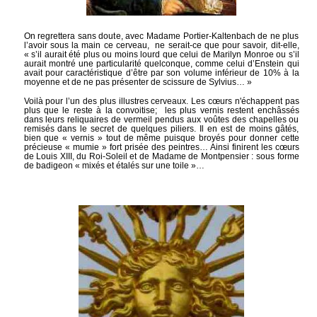
On regrettera sans doute, avec Madame Portier-Kaltenbach de ne plus
l’avoir sous la main ce cerveau, ne serait-ce que pour savoir, dit-elle,
« s’il aurait été plus ou moins lourd que celui de Marilyn Monroe ou s’il
aurait montré une particularité quelconque, comme celui d’Enstein qui
avait pour caractéristique d’être par son volume inférieur de 10% à la
moyenne et de ne pas présenter de scissure de Sylvius… »
Voilà pour l’un des plus illustres cerveaux. Les cœurs n'échappent pas
plus que le reste à la convoitise; les plus vernis restent enchâssés
dans leurs reliquaires de vermeil pendus aux voûtes des chapelles ou
remisés dans le secret de quelques piliers. Il en est de moins gâtés,
bien que « vernis » tout de même puisque broyés pour donner cette
précieuse « mumie » fort prisée des peintres… Ainsi finirent les cœurs
de Louis XIII, du Roi-Soleil et de Madame de Montpensier : sous forme
de badigeon « mixés et étalés sur une toile »…