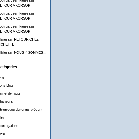
outrois Jean Pierre
sur
ETOUR A KORSOR
outrois Jean Pierre
sur
ETOUR A KORSOR
outrois Jean Pierre
sur
ETOUR A KORSOR
livier
sur
RETOUR CHEZ
ICHETTE
livier
sur
NOUS Y SOMMES...
atégories
log
ons Mots
arnet de route
hansons
hroniques du temps présent
ilm
nterrogations
ivre