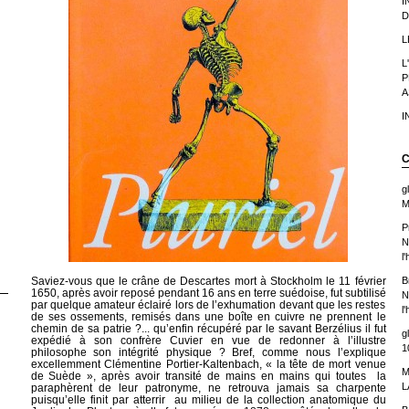
I
D
L
L
P
A
I
C
g
M
P
N
l
Saviez-vous que le crâne de Descartes mort à Stockholm le 11 février
B
1650, après avoir reposé pendant 16 ans en terre suédoise, fut subtilisé
N
par quelque amateur éclairé lors de l’exhumation devant que les restes
l
de ses ossements, remisés dans une boîte en cuivre ne prennent le
chemin de sa patrie ?... qu’enfin récupéré par le savant Berzélius il fut
g
expédié à son confrère Cuvier en vue de redonner à l’illustre
1
philosophe son intégrité physique ? Bref, comme nous l’explique
excellemment Clémentine Portier-Kaltenbach, « la tête de mort venue
M
de Suède », après avoir transité de mains en mains qui toutes la
L
paraphèrent de leur patronyme, ne retrouva jamais sa charpente
puisqu’elle finit par atterrir au milieu de la collection anatomique du