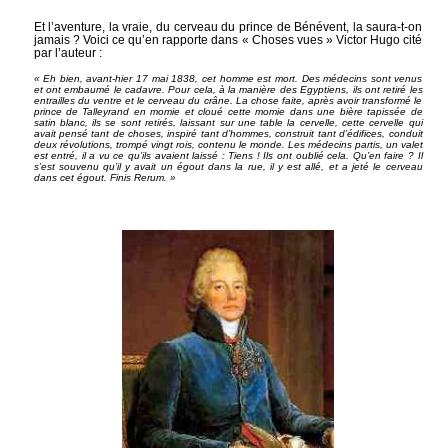
Et l’aventure, la vraie, du cerveau du prince de Bénévent, la saura-t-on
jamais ? Voici ce qu’en rapporte dans « Choses vues » Victor Hugo cité
par l’auteur :
« Eh bien, avant-hier 17 mai 1838, cet homme est mort. Des médecins sont venus
et ont embaumé le cadavre. Pour cela, à la manière des Egyptiens, ils ont retiré les
entrailles du ventre et le cerveau du crâne. La chose faite, après avoir transformé le
prince de Talleyrand en momie et cloué cette momie dans une bière tapissée de
satin blanc, ils se sont retirés, laissant sur une table la cervelle, cette cervelle qui
avait pensé tant de choses, inspiré tant d’hommes, construit tant d’édifices, conduit
deux révolutions, trompé vingt rois, contenu le monde. Les médecins partis, un valet
est entré, il a vu ce qu’ils avaient laissé : Tiens ! Ils ont oublié cela. Qu’en faire ? Il
s’est souvenu qu’il y avait un égout dans la rue, il y est allé, et a jeté le cerveau
dans cet égout. Finis Rerum. »