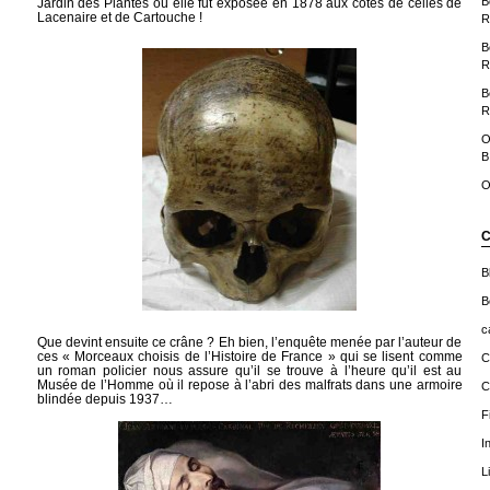
B
Jardin des Plantes où elle fut exposée en 1878 aux côtés de celles de
Lacenaire et de Cartouche !
R
B
R
B
R
O
B
O
C
B
B
c
Que devint ensuite ce crâne ? Eh bien, l’enquête menée par l’auteur de
ces « Morceaux choisis de l’Histoire de France » qui se lisent comme
C
un roman policier nous assure qu’il se trouve à l’heure qu’il est au
Musée de l’Homme où il repose à l’abri des malfrats dans une armoire
C
blindée depuis 1937…
F
I
L