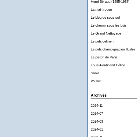
Henri Béraud (1885-1958)
La main rouge
Le blog du sous sol
Le chemin sous les buis
Le Grand Nettoyage
Le petit célinien
Le petit champignacien illustré
Le piéton de Paris
Louis-Ferdinand Céline
Solko
Vouloir
Archives
2024-11
2024-07
2024-03
2024-01