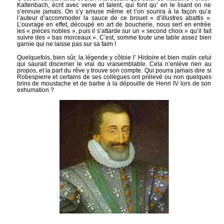
Kaltenbach, écrit avec verve et talent, qui font qu’ en le lisant on ne
s’ennuie jamais. On s’y amuse même et l’on sourira à la façon qu’a
l’auteur d’accommoder la sauce de ce brouet « d’illustres abattis ».
L’ouvrage en effet, découpé en art de boucherie, nous sert en entrée
les « pièces nobles », puis il s’attarde sur un « second choix » qu’il fait
suivre des « bas morceaux ». C’est, somme toute une table assez bien
garnie qui ne laisse pas sur sa faim !
Quelquefois, bien sûr, la légende y côtoie l’ Histoire et bien malin celui
qui saurait discerner le vrai du vraisemblable. Cela n’enlève rien au
propos, et la part du rêve y trouve son compte. Qui pourra jamais dire si
Robespierre et certains de ses collègues ont prélevé ou non quelques
brins de moustache et de barbe à la dépouille de Henri IV lors de son
exhumation ?