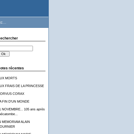
c...
echercher
otes récentes
UX MORTS
UX FRAIS DE LA PRINCESSE
ORVUS CORAX
A FIN D'UN MONDE
1 NOVEMBRE... 105 ans après
'hécatombe...
N MEMORIAM ALAIN
OURNIER