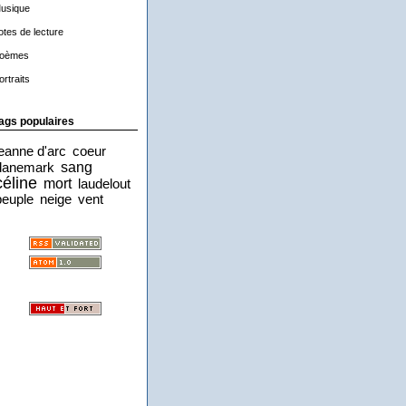
usique
otes de lecture
oèmes
ortraits
ags populaires
jeanne d'arc
coeur
sang
danemark
céline
mort
laudelout
peuple
neige
vent