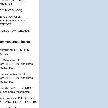
N MEMORIAM MARIE-
OMINIQUE
E CHANT DU COQ
'EPOUVANTABLE
ROLIFERATION DES
STICOTS
N MEMORIAM ADÉLAÏDE
ommentaires récents
lenmiller
sur
LA FIN D'UN
ONDE
ro Gamer
sur
11
OVEMBRE... 105 ans après
'hécatombe...
runeau Le Roy
sur
11
OVEMBRE... 105 ans après
'hécatombe...
lenmiller
sur
11 NOVEMBRE...
05 ans après l'hécatombe...
arie-Françoise DUFOUR
sur
A FRANCE COUPEE EN DEUX