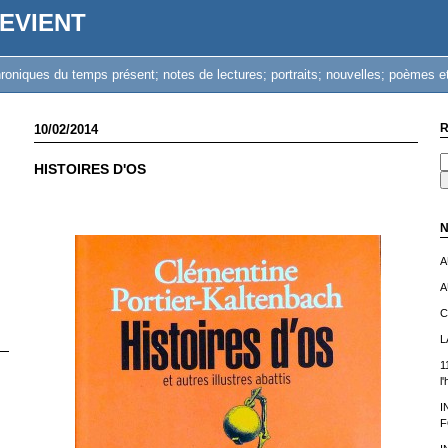
EVIENT
iques du temps présent; notes de lectures; portraits; nouvelles; poèmes et
R
10/02/2014
HISTOIRES D'OS
N
A
A
C
L
1
l
I
F