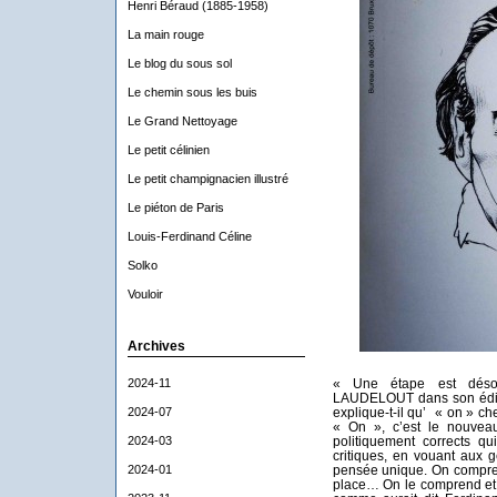
Henri Béraud (1885-1958)
La main rouge
Le blog du sous sol
Le chemin sous les buis
Le Grand Nettoyage
Le petit célinien
Le petit champignacien illustré
Le piéton de Paris
Louis-Ferdinand Céline
Solko
Vouloir
Archives
2024-11
« Une étape est déso
LAUDELOUT dans son éditori
2024-07
explique-t-il qu’ « on » ch
« On », c’est le nouveau 
2024-03
politiquement corrects q
critiques, en vouant aux 
2024-01
pensée unique. On compren
place… On le comprend et ap