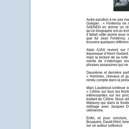
Autre parution à ne pas ma
Guégan : « Fontenoy ne re
SAENEN en donne un rés
qu’un biographe est un écr
il fallait cette plume pour
que fut Jean Fontenoy, a
trouvera quelques référen
Alain AJAX revient sur l
équivoque d’Henri Godard.
mais la lecture de sa note 
mérite de s’interroger en
phrases assassines qui ne
Deuxième et dernière par
« Hommes, chevaux et gu
rendu compte dans la prése
Marc Laudelout continue son
« Céline sur tous les fron
intéressantes sur les pr
traitant de Céline. Nous r
Malavoy qui dans la foulé
métrage avec Jacques Dut
célinienne.
Enfin, et pour conclure,
Bouquins, David Alliot, liv
sur un auteur sulfureux