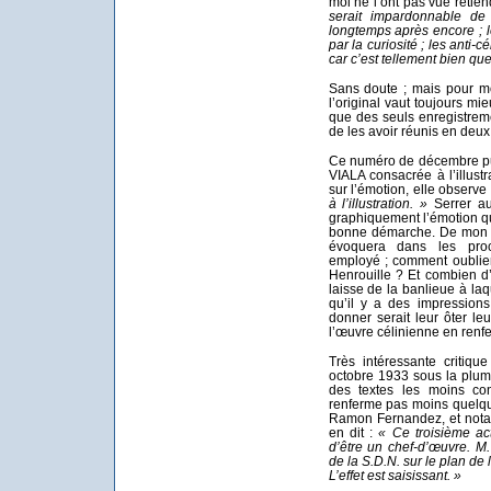
moi ne l’ont pas vue retien
serait impardonnable de
longtemps après encore ; l
par la curiosité ; les anti-
car c’est tellement bien que
Sans doute ; mais pour moi,
l’original vaut toujours mi
que des seuls enregistrem
de les avoir réunis en deu
Ce numéro de décembre pub
VIALA consacrée à l’illustr
sur l’émotion, elle observ
à l’illustration. »
Serrer au 
graphiquement l’émotion qui
bonne démarche. De mon poi
évoquera dans les proc
employé ; comment oublier
Henrouille ? Et combien d’
laisse de la banlieue à laque
qu’il y a des impressions
donner serait leur ôter le
l’œuvre célinienne en renf
Très intéressante critiq
octobre 1933 sous la pl
des textes les moins con
renferme pas moins quelqu
Ramon Fernandez, et notam
en dit :
« Ce troisième ac
d’être un chef-d’œuvre. M
de la S.D.N. sur le plan de 
L’effet est saisissant. »