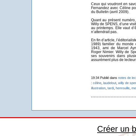
Ceux qui voudront en savo
Fernandez avec Céline pou
du Bulletin (avril 2009).
Quant au présent numéro, 
Willy de SPENS, d’une visit
au printemps. Elle vaut d’
n’attendrait pas.
En fin d’article, l’éditorial
1989) familier du monde 
1943, ami de Marcel Aym
Roger Nimier. Willy de Spen
ses souvenirs dans plusi
assurément plus de lecteu
19:34 Publié dans
notes de lec
:
céline
,
laudelout
,
willy de spe
illustration
,
tardi
,
henrouille
,
me
Créer un b