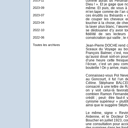
2023-11
comme aurait dit Ferdinan
Dieu ! ». Et je gage que 
2023-09
même. Et puis, de vous à 
m’en tape comme de l’an q
2023-07
ces érudits ou thésards « c
de couper les cheveux en
2023-04
toucher à la chose, de che
la laver plus blanc, l’œuvr
2022-10
se dédouaner d’y avoir to
fidélité de ses lecteurs
2022-06
consécration qui vaille ; le 
Toutes les archives
Jean-Pierre DOCHE rend co
Sceaux du Voyage au bout
François Balmer, c’est, no
qu’aussi doué soit-on pour
d’une heure cette fresque
l’écran, c’est un peu com
bouteille ! On y arrive, mais
Connaissez-vous Pol Neveu
au Goncourt, il fut l’un 
Céline. Stéphane BALCER
consacré à une lettre de 
on y voit celui-là favor
combien Ramon Fernandez 
crédit ; peut- être faut-il
cynisme supérieur » plutô
ainsi que le suggère Stép
Le même, signe « Revin 
Ardenne, et le Docteur D
Boucher en juillet 1923, c
une consultation pour acci
des surprises dans les fond