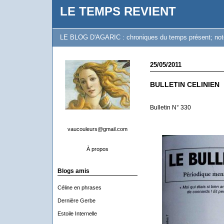
LE TEMPS REVIENT
LE BLOG D'AGARIC : chroniques du temps présent; notes 
25/05/2011
BULLETIN CELINIEN
Bulletin N° 330
vaucouleurs@gmail.com
À propos
Blogs amis
Céline en phrases
Dernière Gerbe
Estoile Internelle