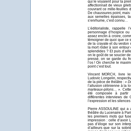
qui le voyaient pour la pre
affectionnait de vieux gilet
couvrant ce mille-feuilles d
De chaussures point, mais 
aux semelles épaisses, tan
s’enrhume, c’est connu…
L’éditorialiste, rappell
personnage d’hospice ou c
assez enclin à croire, com
témoigner de quoi que ce so
de la cravate et du veston
la mort rôder à son entour 
splendides ? Et puis d’ailleu
on le goût de se soucier d
pressé, on se garde du fr
l’os ! On cherche le maxim
point c’est tout.
Vincent MORCH, livre l
Ludovic Longelin, respecti
de la pièce de théâtre :
« Di
l’allusion célinienne à la
marteaux-pilons… ».
Cette
été composée à partir 
différentes interviews de 
l’expression et les silences 
Pierre ASSOULINE qui a as
théâtre du Lucenaire à Pari
les premiers mots qui fus
impression : celle d’avoir 
pas d’éloge sur son inter
d’ailleurs que sur la sob