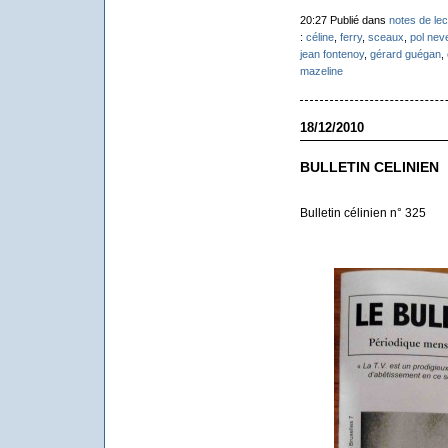
20:27 Publié dans
notes de lec
:
céline
,
ferry
,
sceaux
,
pol nev
jean fontenoy
,
gérard guégan
,
mazeline
18/12/2010
BULLETIN CELINIEN
Bulletin célinien n° 325