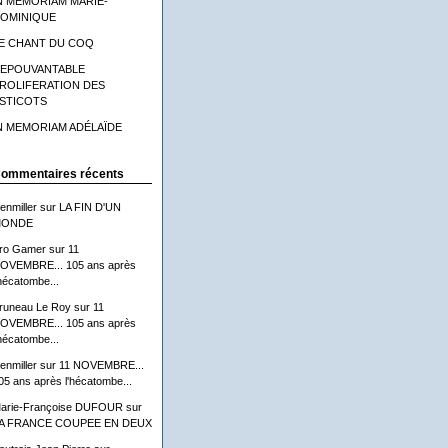
N MEMORIAM MARIE-
OMINIQUE
E CHANT DU COQ
'EPOUVANTABLE
ROLIFERATION DES
STICOTS
N MEMORIAM ADÉLAÏDE
ommentaires récents
lenmiller
sur
LA FIN D'UN
ONDE
ro Gamer
sur
11
OVEMBRE... 105 ans après
'hécatombe...
runeau Le Roy
sur
11
OVEMBRE... 105 ans après
'hécatombe...
lenmiller
sur
11 NOVEMBRE...
05 ans après l'hécatombe...
arie-Françoise DUFOUR
sur
A FRANCE COUPEE EN DEUX