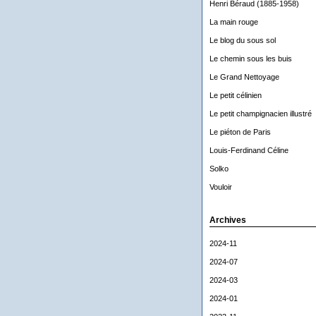
Henri Béraud (1885-1958)
La main rouge
Le blog du sous sol
Le chemin sous les buis
Le Grand Nettoyage
Le petit célinien
Le petit champignacien illustré
Le piéton de Paris
Louis-Ferdinand Céline
Solko
Vouloir
Archives
2024-11
2024-07
2024-03
2024-01