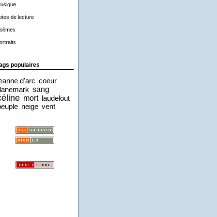
usique
otes de lecture
oèmes
ortraits
ags populaires
jeanne d'arc
coeur
sang
danemark
céline
mort
laudelout
peuple
neige
vent