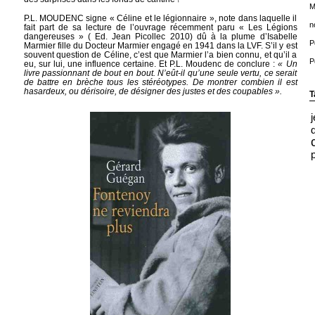
M
P.L. MOUDENC signe « Céline et le légionnaire », note dans laquelle il
n
fait part de sa lecture de l’ouvrage récemment paru « Les Légions
dangereuses » ( Ed. Jean Picollec 2010) dû à la plume d’Isabelle
P
Marmier fille du Docteur Marmier engagé en 1941 dans la LVF. S’il y est
souvent question de Céline, c’est que Marmier l’a bien connu, et qu’il a
P
eu, sur lui, une influence certaine. Et P.L. Moudenc de conclure :
« Un
livre passionnant de bout en bout. N’eût-il qu’une seule vertu, ce serait
de battre en brèche tous les stéréotypes. De montrer combien il est
hasardeux, ou dérisoire, de désigner des justes et des coupables ».
T