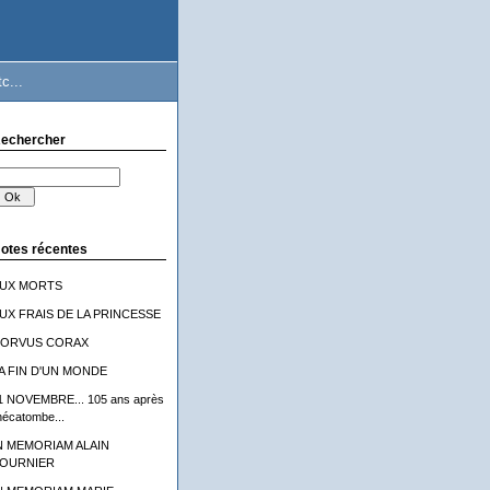
c...
echercher
otes récentes
UX MORTS
UX FRAIS DE LA PRINCESSE
ORVUS CORAX
A FIN D'UN MONDE
1 NOVEMBRE... 105 ans après
'hécatombe...
N MEMORIAM ALAIN
OURNIER