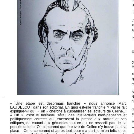
I
D
L
L
P
A
I
C
g
M
P
N
l
B
N
l
« Une étape est désormais franchie » nous annonce Marc
LAUDELOUT dans son éditorial. En quoi est-elle franchie ? Par le fait
g
explique-t-il qu’ « on » cherche à culpabiliser les lecteurs de Céline…
1
« On », c’est le nouveau sérail des intellectuels bien-pensants et
politiquement corrects qui encensent la presse aux ordres et ses
M
critiques, en vouant aux gémonies tout ce qui ne ressortit pas de sa
L
pensée unique. On comprend que l’œuvre de Céline n’y trouve pas sa
place… On le comprend et après tout, pour ma part, je m’en félicite, et,