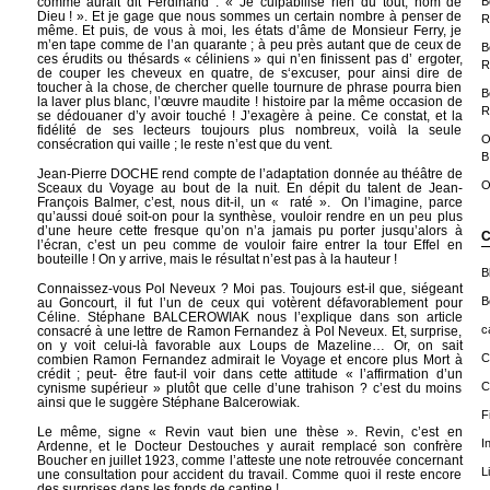
B
comme aurait dit Ferdinand : « Je culpabilise rien du tout, nom de
Dieu ! ». Et je gage que nous sommes un certain nombre à penser de
R
même. Et puis, de vous à moi, les états d’âme de Monsieur Ferry, je
m’en tape comme de l’an quarante ; à peu près autant que de ceux de
B
ces érudits ou thésards « céliniens » qui n’en finissent pas d’ ergoter,
R
de couper les cheveux en quatre, de s‘excuser, pour ainsi dire de
toucher à la chose, de chercher quelle tournure de phrase pourra bien
B
la laver plus blanc, l’œuvre maudite ! histoire par la même occasion de
R
se dédouaner d’y avoir touché ! J’exagère à peine. Ce constat, et la
fidélité de ses lecteurs toujours plus nombreux, voilà la seule
O
consécration qui vaille ; le reste n’est que du vent.
B
Jean-Pierre DOCHE rend compte de l’adaptation donnée au théâtre de
O
Sceaux du Voyage au bout de la nuit. En dépit du talent de Jean-
François Balmer, c’est, nous dit-il, un « raté ». On l’imagine, parce
qu’aussi doué soit-on pour la synthèse, vouloir rendre en un peu plus
d’une heure cette fresque qu’on n’a jamais pu porter jusqu’alors à
C
l’écran, c’est un peu comme de vouloir faire entrer la tour Effel en
bouteille ! On y arrive, mais le résultat n’est pas à la hauteur !
B
Connaissez-vous Pol Neveux ? Moi pas. Toujours est-il que, siégeant
B
au Goncourt, il fut l’un de ceux qui votèrent défavorablement pour
Céline. Stéphane BALCEROWIAK nous l’explique dans son article
c
consacré à une lettre de Ramon Fernandez à Pol Neveux. Et, surprise,
on y voit celui-là favorable aux Loups de Mazeline… Or, on sait
C
combien Ramon Fernandez admirait le Voyage et encore plus Mort à
crédit ; peut- être faut-il voir dans cette attitude « l’affirmation d’un
C
cynisme supérieur » plutôt que celle d’une trahison ? c’est du moins
ainsi que le suggère Stéphane Balcerowiak.
F
Le même, signe « Revin vaut bien une thèse ». Revin, c’est en
I
Ardenne, et le Docteur Destouches y aurait remplacé son confrère
Boucher en juillet 1923, comme l’atteste une note retrouvée concernant
L
une consultation pour accident du travail. Comme quoi il reste encore
des surprises dans les fonds de cantine !