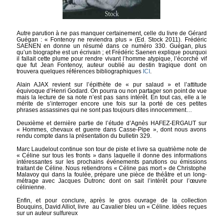
Autre parution à ne pas manquer certainement, celle du livre de Gérard
Guégan : « Fontenoy ne reviendra plus » (Ed. Stock 2011). Frédéric
SAENEN en donne un résumé dans ce numéro 330. Guégan, plus
qu’un biographe est un écrivain ; et Frédéric Saenen explique pourquoi
il fallait cette plume pour rendre vivant l’homme atypique, l’écorché vif
que fut Jean Fontenoy, auteur oublié au destin tragique dont on
trouvera quelques références bibliographiques
ICI
.
Alain AJAX revient sur l’épithète de « pur salaud » et l’attitude
équivoque d’Henri Godard. On pourra ou non partager son point de vue
mais la lecture de sa note n’est pas sans intérêt. En tout cas, elle a le
mérite de s’interroger encore une fois sur la porté de ces petites
phrases assassines qui ne sont pas toujours dites innocemment…
Deuxième et dernière partie de l’étude d’Agnès HAFEZ-ERGAUT sur
« Hommes, chevaux et guerre dans Casse-Pipe », dont nous avons
rendu compte dans la présentation du bulletin 329.
Marc Laudelout continue son tour de piste et livre sa quatrième note de
« Céline sur tous les fronts » dans laquelle il donne des informations
intéressantes sur les prochains événements parutions ou émissions
traitant de Céline. Nous retiendrons « Céline pas mort » de Christophe
Malavoy qui dans la foulée, prépare une pièce de théâtre et un long-
métrage avec Jacques Dutronc dont on sait l’intérêt pour l’œuvre
célinienne.
Enfin, et pour conclure, après le gros ouvrage de la collection
Bouquins, David Alliot, livre au Cavalier bleu un « Céline. Idées reçues
sur un auteur sulfureux