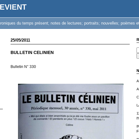
EVIENT
iques du temps présent; notes de lectures; portraits; nouvelles; poèmes et
R
25/05/2011
BULLETIN CELINIEN
Bulletin N° 330
N
A
A
C
L
1
l
I
F