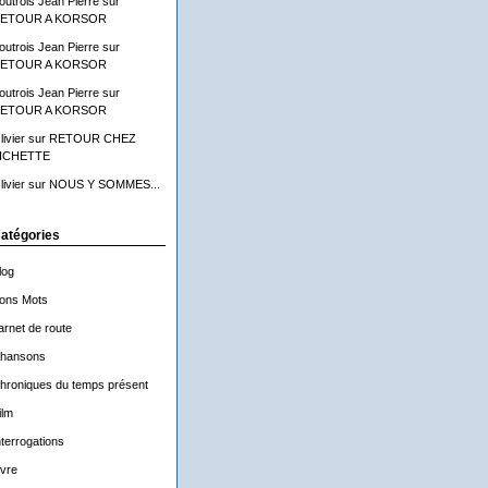
outrois Jean Pierre
sur
ETOUR A KORSOR
outrois Jean Pierre
sur
ETOUR A KORSOR
outrois Jean Pierre
sur
ETOUR A KORSOR
livier
sur
RETOUR CHEZ
ICHETTE
livier
sur
NOUS Y SOMMES...
atégories
log
ons Mots
arnet de route
hansons
hroniques du temps présent
ilm
nterrogations
ivre