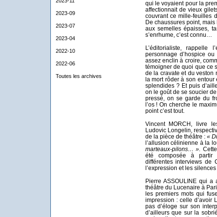
2023-11
qui le voyaient pour la pre
affectionnait de vieux gilet
2023-09
couvrant ce mille-feuilles d
De chaussures point, mais 
2023-07
aux semelles épaisses, tan
s’enrhume, c’est connu…
2023-04
L’éditorialiste, rappell
2022-10
personnage d’hospice ou c
assez enclin à croire, com
2022-06
témoigner de quoi que ce so
de la cravate et du veston
Toutes les archives
la mort rôder à son entour 
splendides ? Et puis d’ailleu
on le goût de se soucier d
pressé, on se garde du fr
l’os ! On cherche le maxim
point c’est tout.
Vincent MORCH, livre l
Ludovic Longelin, respecti
de la pièce de théâtre :
« Di
l’allusion célinienne à la
marteaux-pilons… ».
Cette
été composée à partir 
différentes interviews de 
l’expression et les silences 
Pierre ASSOULINE qui a as
théâtre du Lucenaire à Pari
les premiers mots qui fus
impression : celle d’avoir 
pas d’éloge sur son inter
d’ailleurs que sur la sob