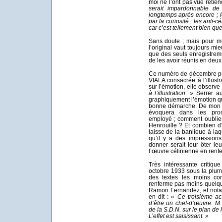
moi ne l’ont pas vue retien
serait impardonnable de
longtemps après encore ; l
par la curiosité ; les anti-
car c’est tellement bien que
Sans doute ; mais pour moi,
l’original vaut toujours mi
que des seuls enregistrem
de les avoir réunis en deu
Ce numéro de décembre pub
VIALA consacrée à l’illustr
sur l’émotion, elle observ
à l’illustration. »
Serrer au 
graphiquement l’émotion qui
bonne démarche. De mon poi
évoquera dans les proc
employé ; comment oublier
Henrouille ? Et combien d’
laisse de la banlieue à laque
qu’il y a des impressions
donner serait leur ôter le
l’œuvre célinienne en renf
Très intéressante critiq
octobre 1933 sous la pl
des textes les moins con
renferme pas moins quelqu
Ramon Fernandez, et notam
en dit :
« Ce troisième ac
d’être un chef-d’œuvre. M
de la S.D.N. sur le plan de 
L’effet est saisissant. »