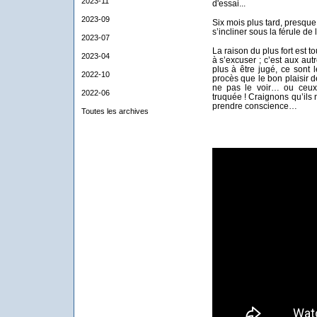
2023-11
d'essai...
2023-09
Six mois plus tard, presque 
s’incliner sous la férule de
2023-07
La raison du plus fort est to
2023-04
à s’excuser ; c’est aux aut
plus à être jugé, ce sont 
2022-10
procès que le bon plaisir d
ne pas le voir… ou ceux q
2022-06
truquée ! Craignons qu’ils 
prendre conscience…
Toutes les archives