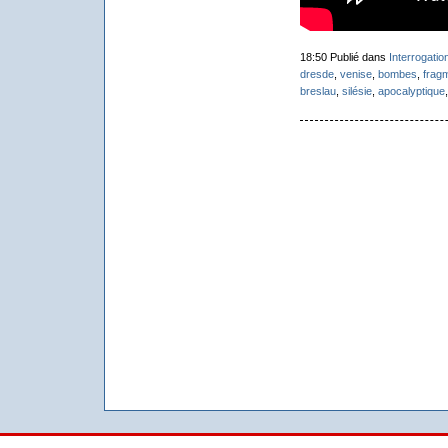
18:50 Publié dans
Interrogatio
dresde
,
venise
,
bombes
,
fragm
breslau
,
silésie
,
apocalyptique