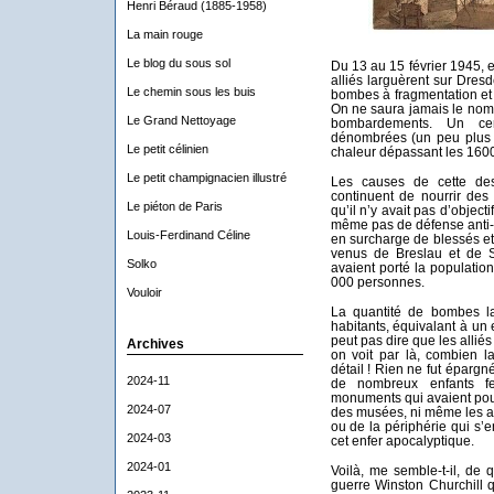
Henri Béraud (1885-1958)
La main rouge
Le blog du sous sol
Du 13 au 15 février 1945, 
alliés larguèrent sur Dres
Le chemin sous les buis
bombes à fragmentation et
On ne saura jamais le nomb
Le Grand Nettoyage
bombardements. Un cert
dénombrées (un peu plus d
Le petit célinien
chaleur dépassant les 1600
Le petit champignacien illustré
Les causes de cette des
continuent de nourrir des
Le piéton de Paris
qu’il n’y avait pas d’object
même pas de défense anti-a
Louis-Ferdinand Céline
en surcharge de blessés et 
venus de Breslau et de Si
Solko
avaient porté la populatio
000 personnes.
Vouloir
La quantité de bombes l
habitants, équivalant à un
peut pas dire que les allié
Archives
on voit par là, combien l
détail ! Rien ne fut épargn
2024-11
de nombreux enfants f
monuments qui avaient pourt
2024-07
des musées, ni même les an
ou de la périphérie qui s
2024-03
cet enfer apocalyptique.
2024-01
Voilà, me semble-t-il, de q
guerre Winston Churchill 