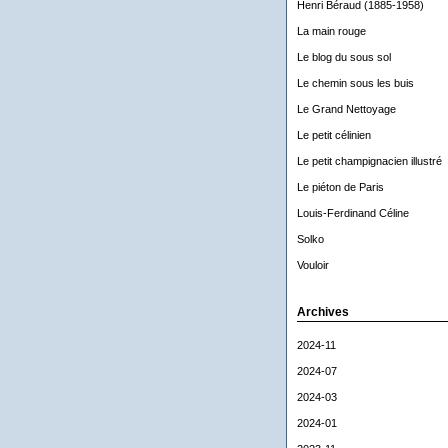
Henri Béraud (1885-1958)
La main rouge
Le blog du sous sol
Le chemin sous les buis
Le Grand Nettoyage
Le petit célinien
Le petit champignacien illustré
Le piéton de Paris
Louis-Ferdinand Céline
Solko
Vouloir
Archives
2024-11
2024-07
2024-03
2024-01