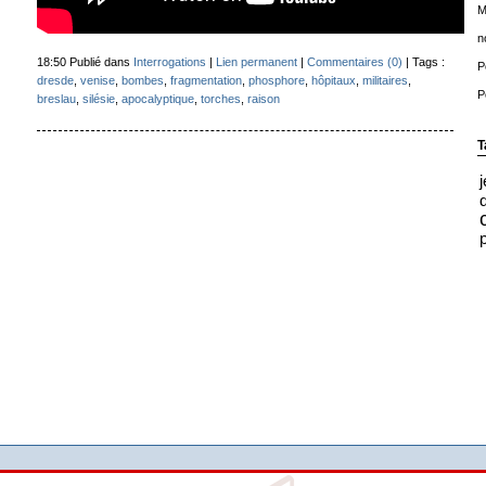
M
n
18:50 Publié dans
Interrogations
|
Lien permanent
|
Commentaires (0)
| Tags :
P
dresde
,
venise
,
bombes
,
fragmentation
,
phosphore
,
hôpitaux
,
militaires
,
P
breslau
,
silésie
,
apocalyptique
,
torches
,
raison
T