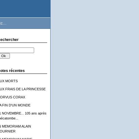
c...
echercher
otes récentes
UX MORTS
UX FRAIS DE LA PRINCESSE
ORVUS CORAX
A FIN D'UN MONDE
1 NOVEMBRE... 105 ans après
'hécatombe...
N MEMORIAM ALAIN
OURNIER