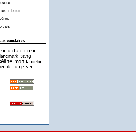
usique
otes de lecture
oèmes
ortraits
ags populaires
jeanne d'arc
coeur
sang
danemark
céline
mort
laudelout
peuple
neige
vent