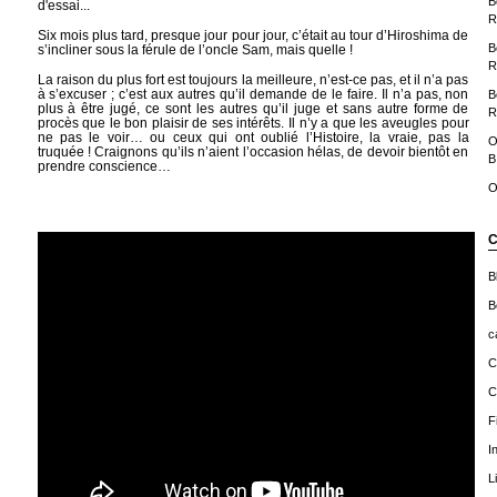
B
d'essai...
R
Six mois plus tard, presque jour pour jour, c’était au tour d’Hiroshima de
B
s’incliner sous la férule de l’oncle Sam, mais quelle !
R
La raison du plus fort est toujours la meilleure, n’est-ce pas, et il n’a pas
à s’excuser ; c’est aux autres qu’il demande de le faire. Il n’a pas, non
B
plus à être jugé, ce sont les autres qu’il juge et sans autre forme de
R
procès que le bon plaisir de ses intérêts. Il n’y a que les aveugles pour
ne pas le voir… ou ceux qui ont oublié l’Histoire, la vraie, pas la
O
truquée ! Craignons qu’ils n’aient l’occasion hélas, de devoir bientôt en
B
prendre conscience…
O
C
B
B
c
C
C
F
I
L