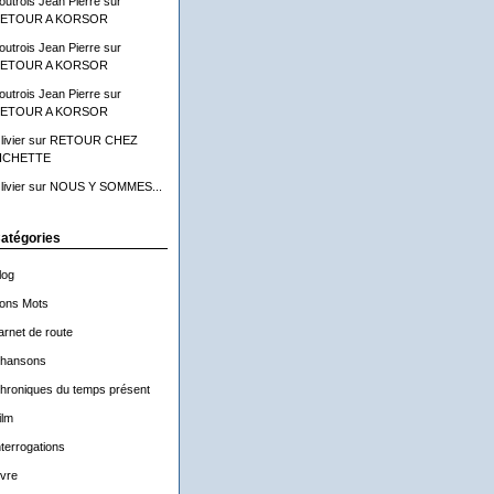
outrois Jean Pierre
sur
ETOUR A KORSOR
outrois Jean Pierre
sur
ETOUR A KORSOR
outrois Jean Pierre
sur
ETOUR A KORSOR
livier
sur
RETOUR CHEZ
ICHETTE
livier
sur
NOUS Y SOMMES...
atégories
log
ons Mots
arnet de route
hansons
hroniques du temps présent
ilm
nterrogations
ivre