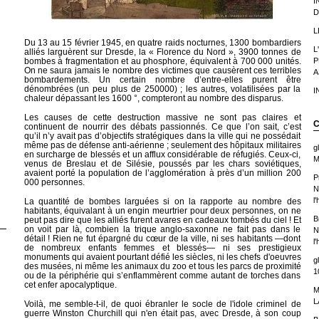
I
D
L
Du 13 au 15 février 1945, en quatre raids nocturnes, 1300 bombardiers
L
alliés larguèrent sur Dresde, la « Florence du Nord », 3900 tonnes de
P
bombes à fragmentation et au phosphore, équivalent à 700 000 unités.
On ne saura jamais le nombre des victimes que causèrent ces terribles
A
bombardements. Un certain nombre d’entre-elles purent être
dénombrées (un peu plus de 250000) ; les autres, volatilisées par la
I
chaleur dépassant les 1600 °, compteront au nombre des disparus.
Les causes de cette destruction massive ne sont pas claires et
C
continuent de nourrir des débats passionnés. Ce que l’on sait, c’est
qu’il n’y avait pas d’objectifs stratégiques dans la ville qui ne possédait
même pas de défense anti-aérienne ; seulement des hôpitaux militaires
g
en surcharge de blessés et un afflux considérable de réfugiés. Ceux-ci,
M
venus de Breslau et de Silésie, poussés par les chars soviétiques,
avaient porté la population de l’agglomération à près d’un million 200
P
000 personnes.
N
l
La quantité de bombes larguées si on la rapporte au nombre des
habitants, équivalant à un engin meurtrier pour deux personnes, on ne
B
peut pas dire que les alliés furent avares en cadeaux tombés du ciel ! Et
on voit par là, combien la trique anglo-saxonne ne fait pas dans le
N
détail ! Rien ne fut épargné du cœur de la ville, ni ses habitants —dont
l
de nombreux enfants femmes et blessés— ni ses prestigieux
monuments qui avaient pourtant défié les siècles, ni les chefs d'oeuvres
g
des musées, ni même les animaux du zoo et tous les parcs de proximité
1
ou de la périphérie qui s’enflammèrent comme autant de torches dans
cet enfer apocalyptique.
M
L
Voilà, me semble-t-il, de quoi ébranler le socle de l'idole criminel de
guerre Winston Churchill qui n'en était pas, avec Dresde, à son coup