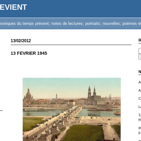
EVIENT
iques du temps présent; notes de lectures; portraits; nouvelles; poèmes et
R
13/02/2012
13 FEVRIER 1945
N
A
A
C
L
1
l
I
F