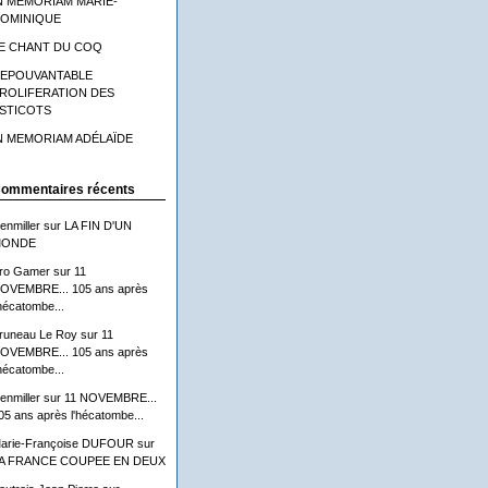
N MEMORIAM MARIE-
OMINIQUE
E CHANT DU COQ
'EPOUVANTABLE
ROLIFERATION DES
STICOTS
N MEMORIAM ADÉLAÏDE
ommentaires récents
lenmiller
sur
LA FIN D'UN
ONDE
ro Gamer
sur
11
OVEMBRE... 105 ans après
'hécatombe...
runeau Le Roy
sur
11
OVEMBRE... 105 ans après
'hécatombe...
lenmiller
sur
11 NOVEMBRE...
05 ans après l'hécatombe...
arie-Françoise DUFOUR
sur
A FRANCE COUPEE EN DEUX