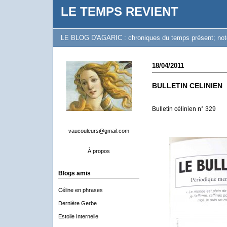
LE TEMPS REVIENT
LE BLOG D'AGARIC : chroniques du temps présent; notes 
18/04/2011
BULLETIN CELINIEN
Bulletin célinien n° 329
vaucouleurs@gmail.com
À propos
Blogs amis
Céline en phrases
Dernière Gerbe
Estoile Internelle