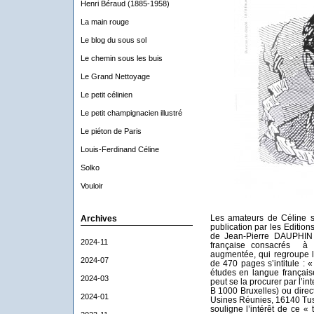
Henri Béraud (1885-1958)
La main rouge
Le blog du sous sol
Le chemin sous les buis
Le Grand Nettoyage
Le petit célinien
Le petit champignacien illustré
Le piéton de Paris
Louis-Ferdinand Céline
Solko
Vouloir
Les amateurs de Céline s
Archives
publication par les Editio
de Jean-Pierre DAUPHIN :
2024-11
française consacrés à C
augmentée, qui regroupe l
2024-07
de 470 pages s’intitule : 
études en langue françai
2024-03
peut se la procurer par l’in
B 1000 Bruxelles) ou direc
2024-01
Usines Réunies, 16140 Tu
souligne l’intérêt de ce « 