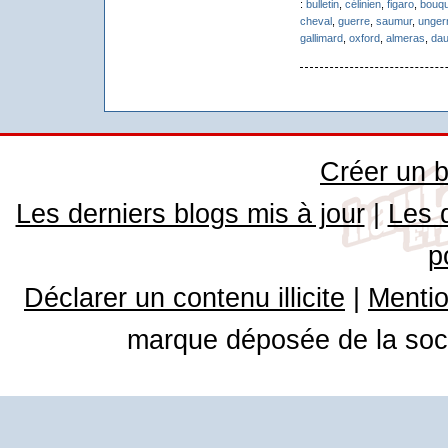
:
bulletin
,
célinien
,
figaro
,
bouqu
cheval
,
guerre
,
saumur
,
unger
gallimard
,
oxford
,
almeras
,
dau
Créer un b
Les derniers blogs mis à jour
|
Les 
p
Déclarer un contenu illicite
|
Mentio
marque déposée de la soci