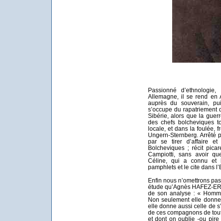
Passionné d’ethnologie
Allemagne, il se rend en 
auprès du souverain, pui
s’occupe du rapatriement 
Sibérie, alors que la guerr
des chefs bolcheviques t
locale, et dans la foulée,
Ungern-Sternberg. Arrêté p
par se tirer d’affaire e
Bolcheviques ; récit pica
Campiotti, sans avoir qu
Céline, qui a connu et 
pamphlets et le cite dans l
Enfin nous n’omettrons pas 
étude qu’Agnès HAFEZ-ERG
de son analyse : « Homme
Non seulement elle donne 
elle donne aussi celle de s
de ces compagnons de tout
et dont on oublie -ou pire