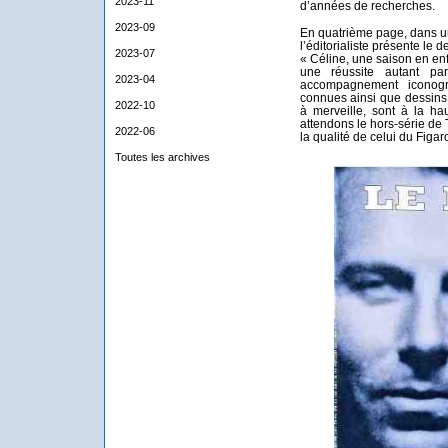
2023-11
d’années de recherches.
2023-09
En quatrième page, dans une
l’éditorialiste présente le
2023-07
« Céline, une saison en enf
une réussite autant pa
2023-04
accompagnement iconogra
connues ainsi que dessins, 
2022-10
à merveille, sont à la h
attendons le hors-série de 
2022-06
la qualité de celui du Figar
Toutes les archives