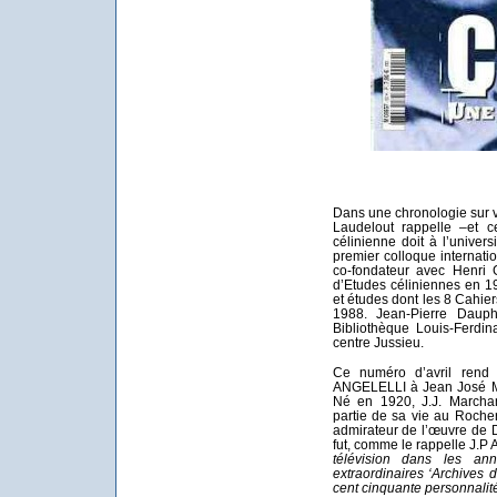
Dans une chronologie sur 
Laudelout rappelle –et c
célinienne doit à l’univer
premier colloque internati
co-fondateur avec Henri 
d’Etudes céliniennes en 1
et études dont les 8 Cahie
1988. Jean-Pierre Dauph
Bibliothèque Louis-Ferdin
centre Jussieu.
Ce numéro d’avril rend
ANGELELLI à Jean José Ma
Né en 1920, J.J. Marchan
partie de sa vie au Rocher
admirateur de l’œuvre de 
fut, comme le rappelle J.P 
télévision dans les a
extraordinaires ‘Archives 
cent cinquante personnalit