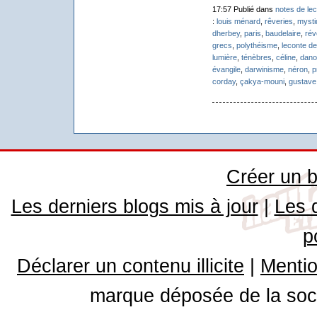
17:57 Publié dans
notes de lec
:
louis ménard
,
rêveries
,
mysti
dherbey
,
paris
,
baudelaire
,
rév
grecs
,
polythéisme
,
leconte de 
lumière
,
ténèbres
,
céline
,
dano
évangile
,
darwinisme
,
néron
,
p
corday
,
çakya-mouni
,
gustave
Créer un b
Les derniers blogs mis à jour
|
Les 
p
Déclarer un contenu illicite
|
Mentio
marque déposée de la soci