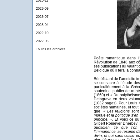
2023-11
2023-09
2023-07
2023-04
2022-10
2022-06
Toutes les archives
Poète romantique dans l’
Révolution de 1848 aux cô
ses publications lui valant
Belgique où il fera la conn
Bénéficiant de l’amnistie i
se consacre à l’étude des
particulièrement à la Grè
soutenir et publier deux th
(1860) et « Du polythéisme
Delagrave en deux volume
(1032 pages). Pour Louis M
sociétés humaines, et tout
que
« Les religions sont 
morale et la politique s’
principe. ».
Et voici ce qu
Gilbert Romeyer Dherbey 
quotidien, ce que l’on
l’immanence, se résume dan
divin, et qui sans cesse éc
plus étranger que l’idée d