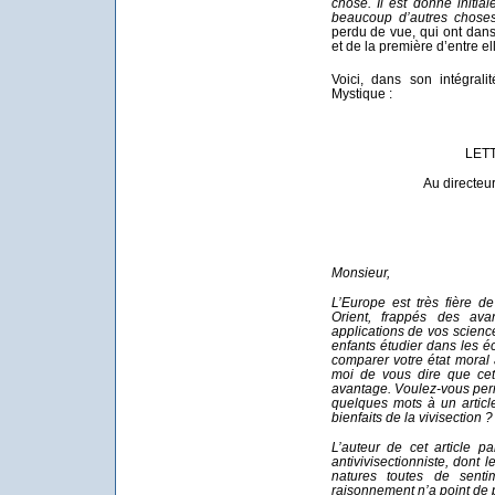
chose. Il est donné initial
beaucoup d’autres chose
perdu de vue, qui ont dan
et de la première d’entre ell
Voici, dans son intégrali
Mystique :
LET
Au directeur
Monsieur,
L’Europe est très fière de
Orient, frappés des av
applications de vos scienc
enfants étudier dans les é
comparer votre état moral 
moi de vous dire que cet
avantage. Voulez-vous per
quelques mots à un articl
bienfaits de la vivisection ?
L’auteur de cet article 
antivivisectionniste, dont 
natures toutes de senti
raisonnement n’a point de p