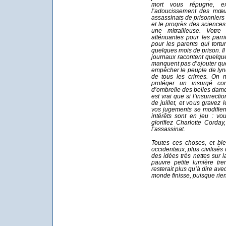
mort vous répugne, ex
l’adoucissement des mœ
assassinats de prisonniers
et le progrès des sciences
une mitrailleuse. Votre
atténuantes pour les parr
pour les parents qui tortur
quelques mois de prison. I
journaux racontent quelque 
manquent pas d’ajouter que
empêcher le peuple de lyn
de tous les crimes. On n
protéger un insurgé con
d’ombrelle des belles dames
est vrai que si l’insurrect
de juillet, et vous grave
vos jugements se modifien
intérêts sont en jeu : vo
glorifiez Charlotte Corda
l’assassinat.
Toutes ces choses, et bie
occidentaux, plus civilisés
des idées très nettes sur l
pauvre petite lumière tre
resterait plus qu’à dire a
monde finisse, puisque rien 
Lou