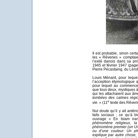
Il est probable, sinon cer
les « Rêveries » comptai
l’exilé danois dans sa pr
1945 et février 1947 (page
Pierre Pécastaing, du Lérot
Louis Ménard, pour leque
l’acception étymologique 
pour lequel au commenceme
que tous deux, mystiques à 
qui les attachaient aux âm
tombées des calmes régio
e
vie. »
(11
texte des Rêverie
Nul doute qu’il y ait antér
faits sociaux ; ce qu’à
ouvrage « En Islam ira
phénomène religieux, la 
phénomène premier (un Ur
ou d’une couleur. Un p
explique par autre chose, 