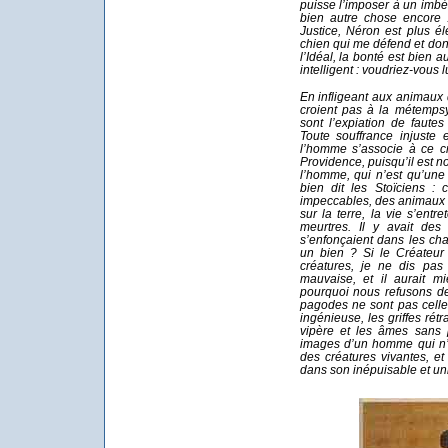
puisse l’imposer à un imbéci
bien autre chose encore :
Justice, Néron est plus é
chien qui me défend et donn
l’Idéal, la bonté est bien a
intelligent : voudriez-vous 
En infligeant aux animaux 
croient pas à la métempsy
sont l’expiation de faute
Toute souffrance injuste 
l’homme s’associe à ce c
Providence, puisqu’il est n
l’homme, qui n’est qu’une
bien dit les Stoïciens : 
impeccables, des animaux e
sur la terre, la vie s’ent
meurtres. Il y avait des
s’enfonçaient dans les cha
un bien ? Si le Créateur
créatures, je ne dis pas
mauvaise, et il aurait m
pourquoi nous refusons de
pagodes ne sont pas celle
ingénieuse, les griffes rét
vipère et les âmes sans p
images d’un homme qui n’a
des créatures vivantes, et 
dans son inépuisable et uni