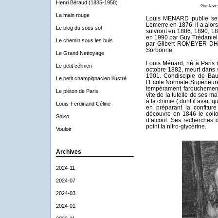
Henri Béraud (1885-1958)
Gustave
La main rouge
Louis MENARD publie ses
Lemerre en 1876, il a alor
Le blog du sous sol
suivront en 1886, 1890, 189
en 1990 par Guy Trédaniel 
Le chemin sous les buis
par Gilbert ROMEYER DHER
Sorbonne.
Le Grand Nettoyage
Louis Ménard, né à Paris 
Le petit célinien
octobre 1882, meurt dans sa
1901. Condisciple de Baud
Le petit champignacien illustré
l’Ecole Normale Supérieure
tempérament farouchement 
Le piéton de Paris
vite de la tutelle de ses ma
à la chimie ( dont il avait
Louis-Ferdinand Céline
en préparant la confitur
découvre en 1846 le collo
Solko
d’alcool. Ses recherches 
point la nitro-glycérine.
Vouloir
Archives
2024-11
2024-07
2024-03
2024-01