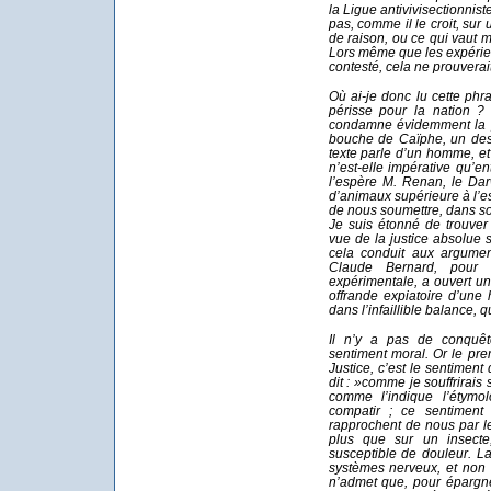
la Ligue antivivisectionnist
pas, comme il le croit, sur
de raison, ou ce qui vaut 
Lors même que les expérienc
contesté, cela ne prouverait
Où ai-je donc lu cette ph
périsse pour la nation ? 
condamne évidemment la pol
bouche de Caïphe, un des m
texte parle d’un homme, e
n’est-elle impérative qu’
l’espère M. Renan, le Dar
d’animaux supérieure à l’es
de nous soumettre, dans son
Je suis étonné de trouver
vue de la justice absolue s
cela conduit aux argumen
Claude Bernard, pour 
expérimentale, a ouvert un
offrande expiatoire d’un
dans l’infaillible balance, 
Il n’y a pas de conquête 
sentiment moral. Or le prem
Justice, c’est le sentiment 
dit : »comme je souffrirais s
comme l’indique l’étym
compatir ; ce sentiment 
rapprochent de nous par le
plus que sur un insecte
susceptible de douleur. L
systèmes nerveux, et non s
n’admet que, pour épargn