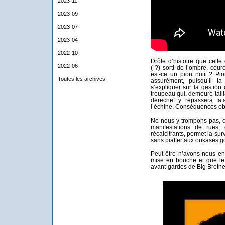
2023-11
2023-09
2023-07
2023-04
2022-10
Drôle d’histoire que celle
2022-06
( ?) sorti de l’ombre, cou
est-ce un pion noir ? Pi
Toutes les archives
assurément, puisqu’il 
s’expliquer sur la gestion
troupeau qui, demeuré taill
derechef y repassera fata
l’échine. Conséquences obl
Ne nous y trompons pas, c
manifestations de rues,
récalcitrants, permet la su
sans piaffer aux oukases 
Peut-être n’avons-nous en
mise en bouche et que le 
avant-gardes de Big Brother