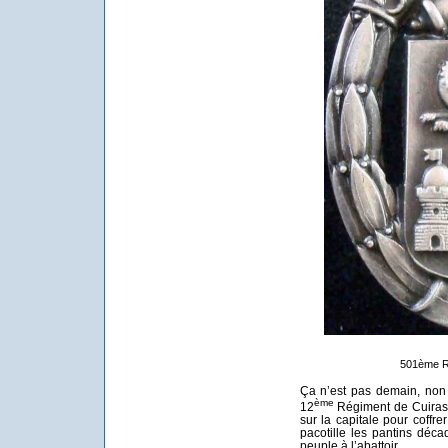
501ème R
Ça n’est pas demain, non
ème
12
Régiment de Cuirass
sur la capitale pour coffr
pacotille les pantins déc
peuple à l’abattoir.