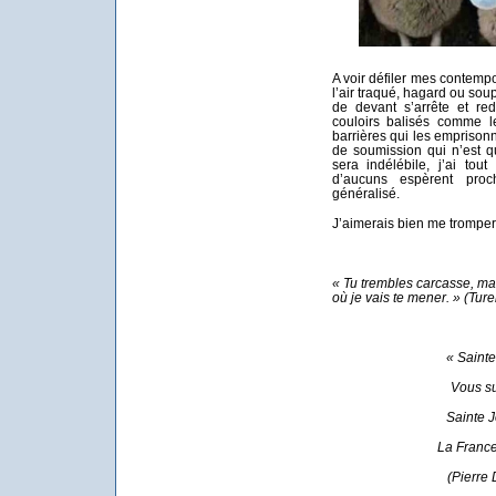
A voir défiler mes contemp
l’air traqué, hagard ou sou
de devant s’arrête et re
couloirs balisés comme l
barrières qui les emprisonn
de soumission qui n’est q
sera indélébile, j’ai to
d’aucuns espèrent pro
généralisé.
J’aimerais bien me trompe
« Tu trembles carcasse, mai
où je vais te mener. » (Tur
« Saint
Vous su
Sainte J
La France 
(Pierre 