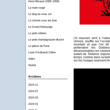
Henri Béraud (1885-1958)
La main rouge
Le blog du sous sol
Le chemin sous les buis
Le Grand Nettoyage
Le petit célinien
Un mauvais vent à l’odeu
Le petit champignacien illustré
chinois, souffle sur l’occi
incertain et que l’on di
Le piéton de Paris
prétendent les Diafoi
déraisonnables les nauto
Louis-Ferdinand Céline
autant de Tartarins impuis
temps, comme dans la bell
Solko
sur les nuages avancent le
Vouloir
Archives
2024-11
2024-07
2024-03
2024-01