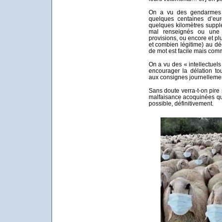
On a vu des gendarmes d
quelques centaines d’eu
quelques kilomètres suppl
mal renseignés ou une 
provisions, ou encore et p
et combien légitime) au dé
de mot est facile mais comme
On a vu des « intellectuel
encourager la délation to
aux consignes journelleme
Sans doute verra-t-on pire s
malfaisance acoquinées qui n
possible, définitivement.