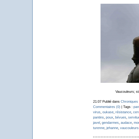
Vaucouleurs; s
21:07 Publié dans
Chroniques 
Commentaires (0)
| Tags :
pan
virus
,
oukase
,
résistance
,
cer
pantins
,
poux
,
bévues
,
servitu
javel
,
gendarmes
,
audace
,
mo
turenne
,
jehanne
,
vaucouleurs