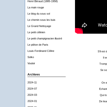
Henri Béraud (1885-1958)
La main rouge
Le blog du sous sol
Le chemin sous les buis
Le Grand Nettoyage
Le petit célinien
Le petit champignacien illustré
Le piéton de Paris
Louis-Ferdinand Céline
S’il est
Solko
Il 
Vouloir
Trompe
Se so
Archives
2024-11
On e
2024-07
Echant
2024-03
Qui tr
2024-01
De leur