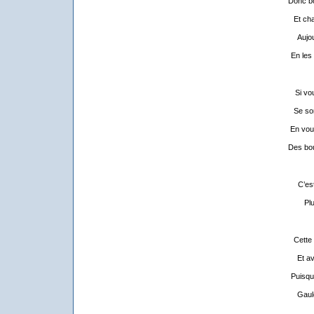
Donc bo
Et ch
Aujou
En les
Si vo
Se so
En vou
Des bou
C’est
Pl
Cette
Et av
Puisqu’
Gaul