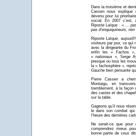
Dans la troisième et derni
Cassen nous explique 
devenu pour lui prioritai
social. En 2007 c’est, 
Riposte Laïque :
« … pas
pas d’enquiquineurs, rien
Riposte Laïque, aujourd’
visiteurs par jour, ce qui
avec la dirigeante du Fro
enfin les « Fachos », 
« nationaux », Serge Ayo
presque ou tous les mouv
la « fachosphère », reje
Gauche bien pensante que 
Pierre Cassen a chem
Montaigu, en transvers
tremblement, à la façon 
des castes et des chapel
sur la table.
Gageons qu’il nous réser
le dans son combat qui e
l’heure des dernières car
Ne serait-ce que pour 
comprendrez mieux pour
bonne partie de ceux dit