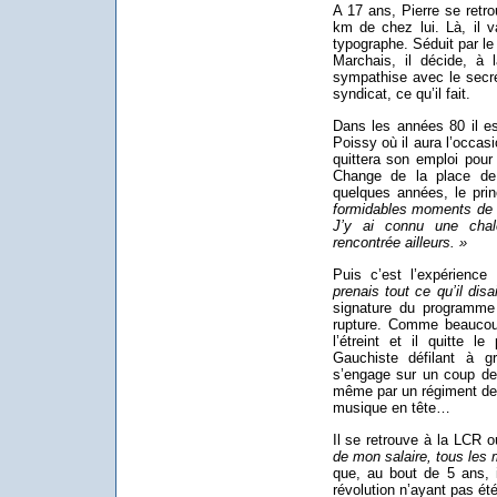
A 17 ans, Pierre se ret
km de chez lui. Là, il v
typographe. Séduit par l
Marchais, il décide, à l
sympathise avec le secré
syndicat, ce qu’il fait.
Dans les années 80 il es
Poissy où il aura l’occas
quittera son emploi pour 
Change de la place de 
quelques années, le pri
formidables moments de so
J’y ai connu une chal
rencontrée ailleurs. »
Puis c’est l’expérien
prenais tout ce qu’il di
signature du programme
rupture. Comme beaucoup
l’étreint et il quitte le
Gauchiste défilant à g
s’engage sur un coup de
même par un régiment de c
musique en tête…
Il se retrouve à la LCR où
de mon salaire, tous les 
que, au bout de 5 ans, i
révolution n’ayant pas é