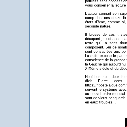
portraits sans concession
vous conseiller la lecture t
L’auteur connaît son sujet
camp dont ces douze là s
états d’âme, comme si, 
seconde nature.
Il brosse de ces tristes
décapant ; c’est aussi par
texte qu’il a sans dou
composent. Sur ce nombre
sont consacrées aux port
La suite expose le parcou
conscience de la grande t
la Gauche qui aujourd’hui 
XIXème siècle et du déb
Neuf hommes, deux femm
dixit Pierre dan
https://ripostelaique.c
servent le système avec 
au nouvel ordre mondial. 
sont de vieux brisquards 
en eaux troubles…