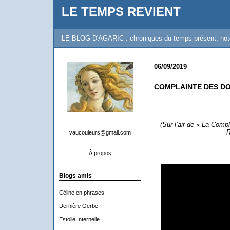
LE TEMPS REVIENT
LE BLOG D'AGARIC : chroniques du temps présent; notes 
06/09/2019
COMPLAINTE DES D
(Sur l’air de « La Comp
R
vaucouleurs@gmail.com
À propos
Blogs amis
Céline en phrases
Dernière Gerbe
Estoile Internelle