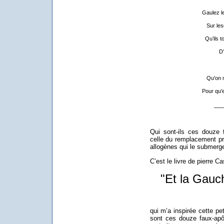
Gaulez l
Sur les
Qu’ils t
D’
Qu'on n
Pour qu'
__
Qui sont-ils ces douze t
celle du remplacement p
allogènes qui le submergen
C’est le livre de pierre 
"Et la Gauch
qui m’a inspirée cette pe
sont ces douze faux-apô