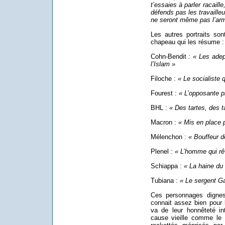
t’essaies à parler racail
défends pas les travaille
ne seront même pas l’arm
Les autres portraits s
chapeau qui les résume :
Cohn-Bendit
: « Les adep
l’Islam »
Filoche :
« Le socialiste q
Fourest :
« L’opposante p
BHL :
« Des tartes, des ta
Macron :
« Mis en place 
Mélenchon :
« Bouffeur 
Plenel :
« L’homme qui r
Schiappa :
« La haine du
Tubiana :
« Le sergent Ga
Ces personnages dignes 
connait assez bien pour l
va de leur honnêteté in
cause vieille comme le