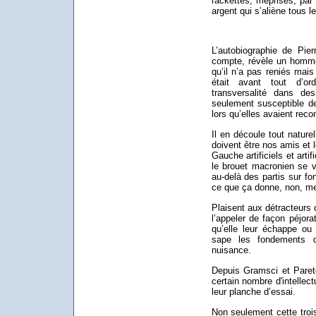
rackettés, méprisés, par 
argent qui s’aliène tous l
L’autobiographie de Pie
compte, révèle un homm
qu’il n’a pas reniés mai
était avant tout d’ord
transversalité dans de
seulement susceptible d
lors qu’elles avaient re
Il en découle tout natur
doivent être nos amis et 
Gauche artificiels et ar
le brouet macronien se 
au-delà des partis sur fon
ce que ça donne, non, mer
Plaisent aux détracteurs 
l’appeler de façon péjor
qu’elle leur échappe ou 
sape les fondements de
nuisance.
Depuis Gramsci et Pareto
certain nombre d'intellec
leur planche d’essai.
Non seulement cette trois