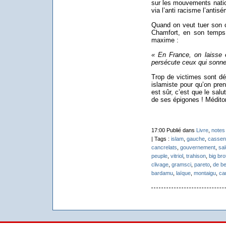
sur les mouvements nation
via l’anti racisme l’antis
Quand on veut tuer son ch
Chamfort, en son temps 
maxime :
« En France, on laisse 
persécute ceux qui sonne
Trop de victimes sont d
islamiste pour qu’on pre
est sûr, c’est que le salu
de ses épigones ! Médit
17:00 Publié dans
Livre
,
notes 
| Tags :
islam
,
gauche
,
cassen
cancrelats
,
gouvernement
,
sa
peuple
,
vitriol
,
trahison
,
big bro
clivage
,
gramsci
,
pareto
,
de be
bardamu
,
laïque
,
montaigu
,
ca