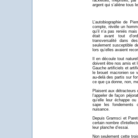
rackettés, méprisés, par 
argent qui s’aliène tous l
L’autobiographie de Pie
compte, révèle un homm
qu’il n’a pas reniés mai
était avant tout d’ord
transversalité dans de
seulement susceptible d
lors qu’elles avaient re
Il en découle tout natur
doivent être nos amis et 
Gauche artificiels et ar
le brouet macronien se 
au-delà des partis sur fon
ce que ça donne, non, mer
Plaisent aux détracteurs 
l’appeler de façon péjor
qu’elle leur échappe ou 
sape les fondements de
nuisance.
Depuis Gramsci et Pareto
certain nombre d'intellec
leur planche d’essai.
Non seulement cette trois