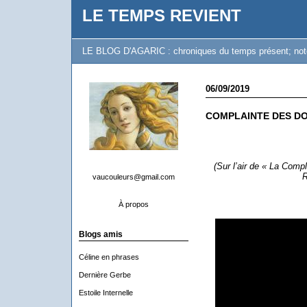
LE TEMPS REVIENT
LE BLOG D'AGARIC : chroniques du temps présent; notes 
06/09/2019
COMPLAINTE DES D
(Sur l’air de « La Comp
R
vaucouleurs@gmail.com
À propos
Blogs amis
Céline en phrases
Dernière Gerbe
Estoile Internelle