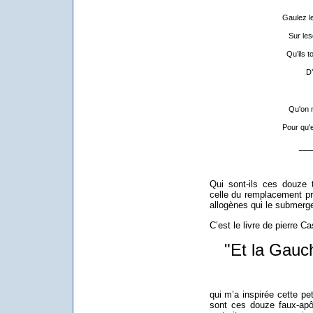
Gaulez l
Sur les
Qu’ils t
D’
Qu'on n
Pour qu'
__
Qui sont-ils ces douze t
celle du remplacement p
allogènes qui le submergen
C’est le livre de pierre 
"Et la Gauch
qui m’a inspirée cette pe
sont ces douze faux-apô