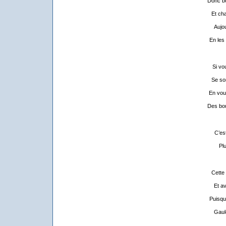
Donc bo
Et ch
Aujou
En les
Si vo
Se so
En vou
Des bou
C’est
Pl
Cette
Et av
Puisqu’
Gaul