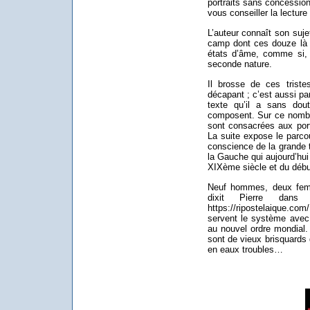
portraits sans concession
vous conseiller la lecture t
L’auteur connaît son sujet
camp dont ces douze là s
états d’âme, comme si, 
seconde nature.
Il brosse de ces tristes
décapant ; c’est aussi par
texte qu’il a sans dou
composent. Sur ce nombre
sont consacrées aux port
La suite expose le parcou
conscience de la grande t
la Gauche qui aujourd’hui 
XIXème siècle et du déb
Neuf hommes, deux femm
dixit Pierre dan
https://ripostelaique.c
servent le système avec 
au nouvel ordre mondial. 
sont de vieux brisquards 
en eaux troubles…