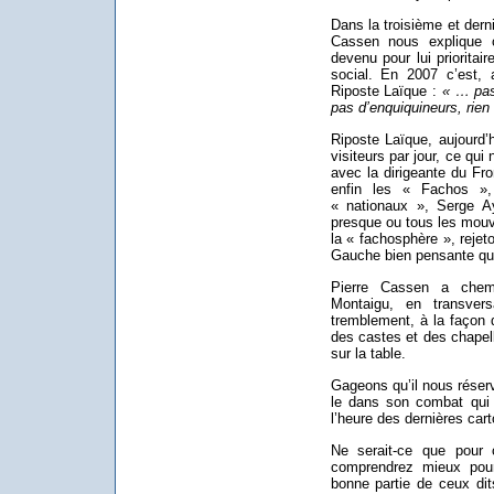
Dans la troisième et derni
Cassen nous explique 
devenu pour lui prioritai
social. En 2007 c’est, 
Riposte Laïque :
« … pas
pas d’enquiquineurs, rien
Riposte Laïque, aujourd’
visiteurs par jour, ce qui
avec la dirigeante du Fro
enfin les « Fachos », 
« nationaux », Serge Ayo
presque ou tous les mouv
la « fachosphère », reje
Gauche bien pensante que 
Pierre Cassen a chem
Montaigu, en transvers
tremblement, à la façon 
des castes et des chapel
sur la table.
Gageons qu’il nous réser
le dans son combat qui e
l’heure des dernières car
Ne serait-ce que pour 
comprendrez mieux pour
bonne partie de ceux dit