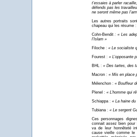
t’essaies à parler racail
défends pas les travaille
ne seront même pas l’arm
Les autres portraits s
chapeau qui les résume :
Cohn-Bendit
: « Les adep
l’Islam »
Filoche :
« Le socialiste q
Fourest :
« L’opposante p
BHL :
« Des tartes, des ta
Macron :
« Mis en place 
Mélenchon :
« Bouffeur 
Plenel :
« L’homme qui r
Schiappa :
« La haine du
Tubiana :
« Le sergent Ga
Ces personnages dignes 
connait assez bien pour l
va de leur honnêteté in
cause vieille comme le