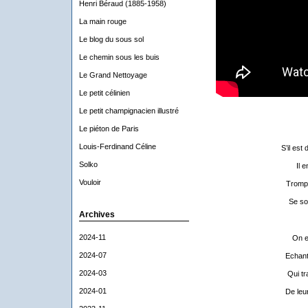
Henri Béraud (1885-1958)
La main rouge
Le blog du sous sol
Le chemin sous les buis
Le Grand Nettoyage
Le petit célinien
Le petit champignacien illustré
Le piéton de Paris
Louis-Ferdinand Céline
S’il est
Solko
Il 
Vouloir
Trompe
Se so
Archives
2024-11
On e
2024-07
Echant
2024-03
Qui tr
2024-01
De leur