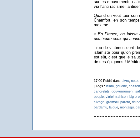
sur les mouvements nation
via l’anti racisme l’antis
Quand on veut tuer son ch
Chamfort, en son temps 
maxime :
« En France, on laisse 
persécute ceux qui sonne
Trop de victimes sont d
islamiste pour qu’on pre
est sûr, c’est que le salu
de ses épigones ! Médit
17:00 Publié dans
Livre
,
notes 
| Tags :
islam
,
gauche
,
cassen
cancrelats
,
gouvernement
,
sa
peuple
,
vitriol
,
trahison
,
big bro
clivage
,
gramsci
,
pareto
,
de be
bardamu
,
laïque
,
montaigu
,
ca