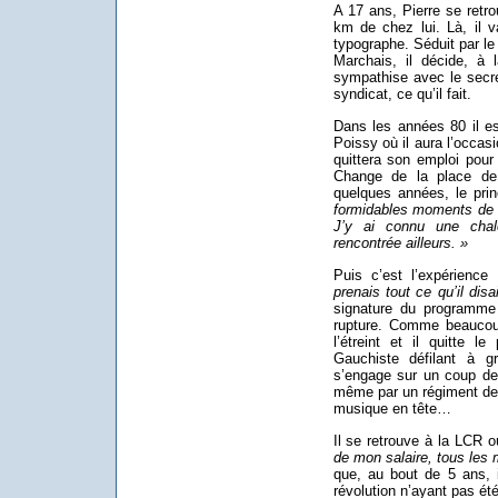
A 17 ans, Pierre se ret
km de chez lui. Là, il v
typographe. Séduit par l
Marchais, il décide, à l
sympathise avec le secré
syndicat, ce qu’il fait.
Dans les années 80 il es
Poissy où il aura l’occas
quittera son emploi pour 
Change de la place de 
quelques années, le pri
formidables moments de so
J’y ai connu une chal
rencontrée ailleurs. »
Puis c’est l’expérien
prenais tout ce qu’il di
signature du programme
rupture. Comme beaucoup
l’étreint et il quitte le
Gauchiste défilant à g
s’engage sur un coup de
même par un régiment de c
musique en tête…
Il se retrouve à la LCR où
de mon salaire, tous les 
que, au bout de 5 ans, i
révolution n’ayant pas é