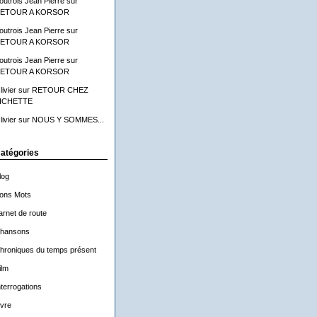
outrois Jean Pierre
sur
ETOUR A KORSOR
outrois Jean Pierre
sur
ETOUR A KORSOR
outrois Jean Pierre
sur
ETOUR A KORSOR
livier
sur
RETOUR CHEZ
ICHETTE
livier
sur
NOUS Y SOMMES...
atégories
log
ons Mots
arnet de route
hansons
hroniques du temps présent
ilm
nterrogations
ivre