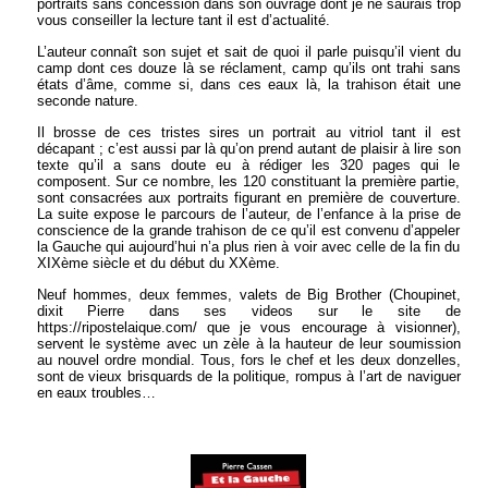
portraits sans concession dans son ouvrage dont je ne saurais trop
vous conseiller la lecture tant il est d’actualité.
L’auteur connaît son sujet et sait de quoi il parle puisqu’il vient du
camp dont ces douze là se réclament, camp qu’ils ont trahi sans
états d’âme, comme si, dans ces eaux là, la trahison était une
seconde nature.
Il brosse de ces tristes sires un portrait au vitriol tant il est
décapant ; c’est aussi par là qu’on prend autant de plaisir à lire son
texte qu’il a sans doute eu à rédiger les 320 pages qui le
composent. Sur ce nombre, les 120 constituant la première partie,
sont consacrées aux portraits figurant en première de couverture.
La suite expose le parcours de l’auteur, de l’enfance à la prise de
conscience de la grande trahison de ce qu’il est convenu d’appeler
la Gauche qui aujourd’hui n’a plus rien à voir avec celle de la fin du
XIXème siècle et du début du XXème.
Neuf hommes, deux femmes, valets de Big Brother (Choupinet,
dixit Pierre dans ses videos sur le site de
https://ripostelaique.com/ que je vous encourage à visionner),
servent le système avec un zèle à la hauteur de leur soumission
au nouvel ordre mondial. Tous, fors le chef et les deux donzelles,
sont de vieux brisquards de la politique, rompus à l’art de naviguer
en eaux troubles…