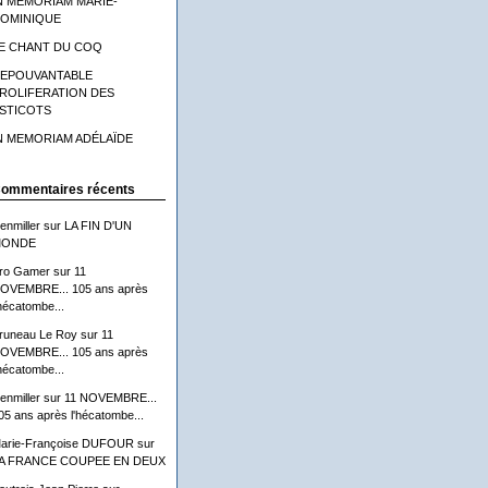
N MEMORIAM MARIE-
OMINIQUE
E CHANT DU COQ
'EPOUVANTABLE
ROLIFERATION DES
STICOTS
N MEMORIAM ADÉLAÏDE
ommentaires récents
lenmiller
sur
LA FIN D'UN
ONDE
ro Gamer
sur
11
OVEMBRE... 105 ans après
'hécatombe...
runeau Le Roy
sur
11
OVEMBRE... 105 ans après
'hécatombe...
lenmiller
sur
11 NOVEMBRE...
05 ans après l'hécatombe...
arie-Françoise DUFOUR
sur
A FRANCE COUPEE EN DEUX