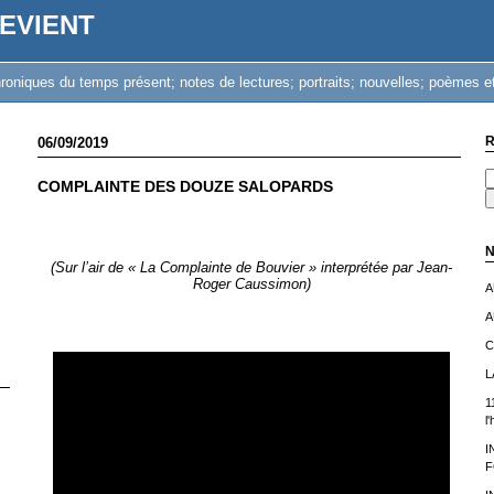
EVIENT
iques du temps présent; notes de lectures; portraits; nouvelles; poèmes et
R
06/09/2019
COMPLAINTE DES DOUZE SALOPARDS
N
(Sur l’air de « La Complainte de Bouvier » interprétée par Jean-
Roger Caussimon)
A
A
C
L
1
l
I
F