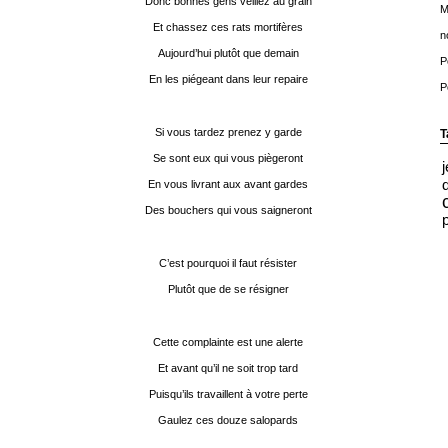
Donc bonnes gens veillez au grain
M
Et chassez ces rats mortifères
n
Aujourd’hui plutôt que demain
P
En les piégeant dans leur repaire
P
Si vous tardez prenez y garde
T
Se sont eux qui vous piègeront
En vous livrant aux avant gardes
Des bouchers qui vous saigneront
C’est pourquoi il faut résister
Plutôt que de se résigner
Cette complainte est une alerte
Et avant qu’il ne soit trop tard
Puisqu’ils travaillent à votre perte
Gaulez ces douze salopards