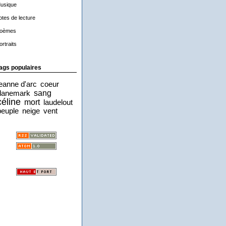
usique
otes de lecture
oèmes
ortraits
ags populaires
jeanne d'arc
coeur
sang
danemark
céline
mort
laudelout
peuple
neige
vent