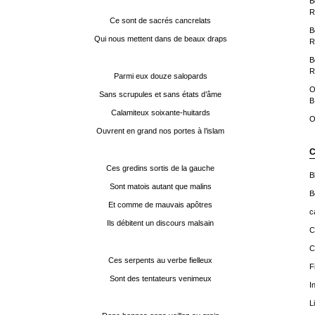
B
R
Ce sont de sacrés cancrelats
B
Qui nous mettent dans de beaux draps
R
B
R
Parmi eux douze salopards
O
Sans scrupules et sans états d’âme
B
Calamiteux soixante-huitards
O
Ouvrent en grand nos portes à l’islam
C
Ces gredins sortis de la gauche
B
Sont matois autant que malins
B
Et comme de mauvais apôtres
c
Ils débitent un discours malsain
C
C
Ces serpents au verbe fielleux
F
Sont des tentateurs venimeux
I
L