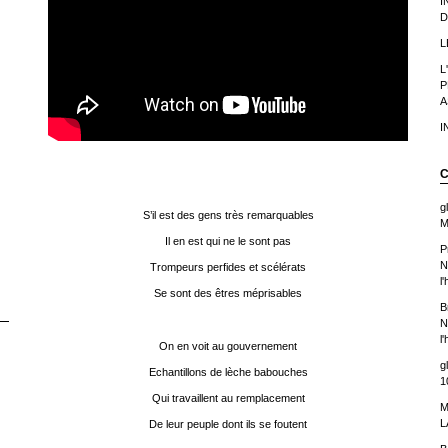
I
D
L
L
P
A
I
C
g
S’il est des gens très remarquables
M
Il en est qui ne le sont pas
P
N
Trompeurs perfides et scélérats
l
Se sont des êtres méprisables
B
N
l
On en voit au gouvernement
g
Echantillons de lèche babouches
1
Qui travaillent au remplacement
M
L
De leur peuple dont ils se foutent