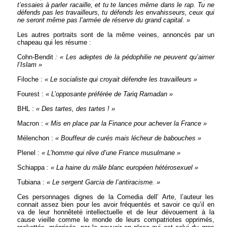
t’essaies à parler racaille, et tu te lances même dans le rap. Tu ne
défends pas les travailleurs, tu défends les envahisseurs, ceux qui
ne seront même pas l’armée de réserve du grand capital. »
Les autres portraits sont de la même veines, annoncés par un
chapeau qui les résume :
Cohn-Bendit
: « Les adeptes de la pédophilie ne peuvent qu’aimer
l’Islam »
Filoche :
« Le socialiste qui croyait défendre les travailleurs »
Fourest :
« L’opposante préférée de Tariq Ramadan »
BHL :
« Des tartes, des tartes ! »
Macron :
« Mis en place par la Finance pour achever la France »
Mélenchon :
« Bouffeur de curés mais lécheur de babouches »
Plenel :
« L’homme qui rêve d’une France musulmane »
Schiappa :
« La haine du mâle blanc européen hétérosexuel »
Tubiana :
« Le sergent Garcia de l’antiracisme. »
Ces personnages dignes de la Comedia dell’ Arte, l’auteur les
connait assez bien pour les avoir fréquentés et savoir ce qu’il en
va de leur honnêteté intellectuelle et de leur dévouement à la
cause vieille comme le monde de leurs compatriotes opprimés,