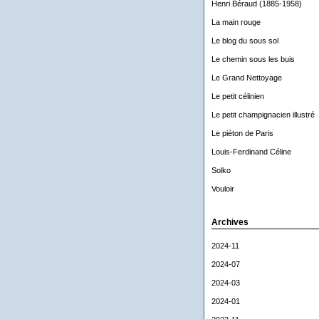
Henri Béraud (1885-1958)
La main rouge
Le blog du sous sol
Le chemin sous les buis
Le Grand Nettoyage
Le petit célinien
Le petit champignacien illustré
Le piéton de Paris
Louis-Ferdinand Céline
Solko
Vouloir
Archives
2024-11
2024-07
2024-03
2024-01