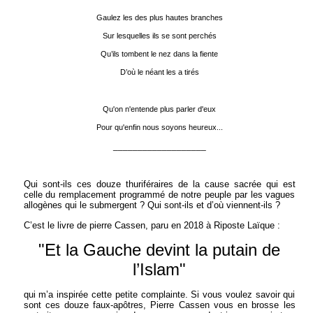
Gaulez les des plus hautes branches
Sur lesquelles ils se sont perchés
Qu’ils tombent le nez dans la fiente
D’où le néant les a tirés
Qu'on n'entende plus parler d'eux
Pour qu'enfin nous soyons heureux...
___________________
Qui sont-ils ces douze thuriféraires de la cause sacrée qui est
celle du remplacement programmé de notre peuple par les vagues
allogènes qui le submergent ? Qui sont-ils et d’où viennent-ils ?
C’est le livre de pierre Cassen, paru en 2018 à Riposte Laïque :
"Et la Gauche devint la putain de
l’Islam"
qui m’a inspirée cette petite complainte. Si vous voulez savoir qui
sont ces douze faux-apôtres, Pierre Cassen vous en brosse les