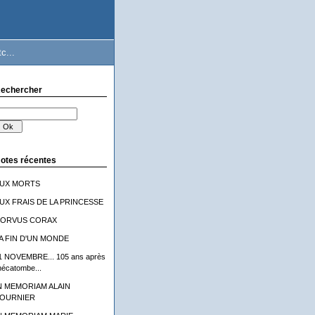
c...
echercher
otes récentes
UX MORTS
UX FRAIS DE LA PRINCESSE
ORVUS CORAX
A FIN D'UN MONDE
1 NOVEMBRE... 105 ans après
'hécatombe...
N MEMORIAM ALAIN
OURNIER