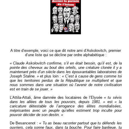
A titre d’exemple, voici ce que dit notre ami d’Askolovitch, premier
d’une liste qui se décline par ordre alphabétique :
« Claude Askolovitch confirme, s’il en était besoin, qu’il est, de la
pointe des cheveux au bout des orteils, une créature clonée il y a
maintenant près d’un siècle dans les épouvantables laboratoires de
Joseph Staline. »
et plus loin :
« C’est à cause de gens comme toi
que les territoires perdus de la République se multiplient et que
nous sommes dans une situation où l’avenir de notre civilisation
est en train de se jouer. »
L’Attila-Attali, âme damnée des locataires de l’Elysée
« tu sévis
dans les allées de tous les pouvoirs, depuis 1981. »
est
« la
caricature détestable de l’arrogance des élites mondialisées,
méprisantes avec un peuple qu’elles estiment trop inculte pour
pouvoir décider de son destin. »
De Besancenot :
« Tu as beau raconter partout que tu défends les
ouvriers, cela sonne faux, dans ta bouche. Pour faire banlieue, tu