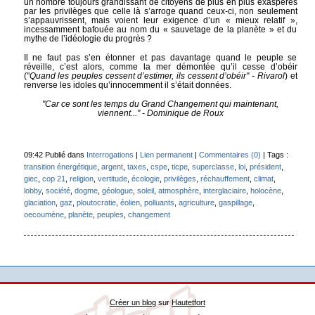
un nombre toujours grandissant de citoyens de plus en plus exaspérés
par les privilèges que celle là s’arroge quand ceux-ci, non seulement
s’appauvrissent, mais voient leur exigence d’un « mieux relatif »,
incessamment bafouée au nom du « sauvetage de la planète » et du
mythe de l’idéologie du progrès ?
Il ne faut pas s’en étonner et pas davantage quand le peuple se
réveille, c’est alors, comme la mer démontée qu’il cesse d’obéir
("
Quand les peuples cessent d’estimer, ils cessent d’obéir" - Rivarol
) et
renverse les idoles qu’innocemment il s’était données.
"Car ce sont les temps du Grand Changement qui maintenant,
viennent..." - Dominique de Roux
09:42 Publié dans
Interrogations
|
Lien permanent
|
Commentaires (0)
| Tags :
transition énergétique
,
argent
,
taxes
,
cspe
,
ticpe
,
superclasse
,
loi
,
président
,
giec
,
cop 21
,
religion
,
vertitude
,
écologie
,
privilèges
,
réchauffement
,
climat
,
lobby
,
société
,
dogme
,
géologue
,
soleil
,
atmosphère
,
interglaciaire
,
holocène
,
glaciation
,
gaz
,
ploutocratie
,
éolien
,
polluants
,
agriculture
,
gaspillage
,
oecoumène
,
planète
,
peuples
,
changement
Créer un blog
sur
Hautetfort