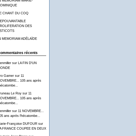
N MEMORIAM MARIE-
OMINIQUE
E CHANT DU COQ
'EPOUVANTABLE
ROLIFERATION DES
STICOTS
N MEMORIAM ADÉLAÏDE
ommentaires récents
lenmiller
sur
LA FIN D'UN
ONDE
ro Gamer
sur
11
OVEMBRE... 105 ans après
'hécatombe...
runeau Le Roy
sur
11
OVEMBRE... 105 ans après
'hécatombe...
lenmiller
sur
11 NOVEMBRE...
05 ans après l'hécatombe...
arie-Françoise DUFOUR
sur
A FRANCE COUPEE EN DEUX