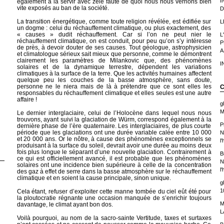
I
également à la servir avec zèle faute de quoi nous nous verrions bien
vite exposés au ban de la société.
D
La transition énergétique, comme toute religion révélée, est édifiée sur
L
un dogme : celui du réchauffement climatique, ou plus exactement, des
« causes » dudit réchauffement. Car si l’on ne peut nier le
L
réchauffement climatique, on est conduit, pour peu qu’on s’y intéresse
P
de près, à devoir douter de ses causes. Tout géologue, astrophysicien
A
et climatologue sérieux sait mieux que personne, comme le démontrent
clairement les paramètres de Milankovic que, des phénomènes
I
solaires et de la dynamique terrestre, dépendent les variations
climatiques à la surface de la terre. Que les activités humaines affectent
quelque peu les couches de la basse atmosphère, sans doute,
personne ne le niera mais de là à prétendre que ce sont elles les
C
responsables du réchauffement climatique et elles seules est une autre
affaire !
g
M
Le dernier interglaciaire, celui de l’Holocène dans lequel nous nous
trouvons, ayant suivi la glaciation de Würm, correspond également à la
P
dernière phase de l’ère quaternaire. Les interglaciaires, de plus courte
période que les glaciations ont une durée variable calée entre 10 000
N
et 20 000 ans. Or le nôtre, à cause des phénomènes exceptionnels se
l
produisant à la surface du soleil, devrait avoir une durée au moins deux
fois plus longue le séparant d’une nouvelle glaciation. Contrairement à
B
ce qui est officiellement avancé, il est probable que les phénomènes
N
solaires ont une incidence bien supérieure à celle de la concentration
l
des gaz à effet de serre dans la basse atmosphère sur le réchauffement
climatique et en soient la cause principale, sinon unique.
g
1
Cela étant, refuser d’exploiter cette manne tombée du ciel eût été pour
la ploutocratie régnante une occasion manquée de s’enrichir toujours
M
davantage, le climat ayant bon dos.
L
Voilà pourquoi, au nom de la sacro-sainte Vertitude, taxes et surtaxes