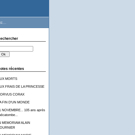
c...
echercher
otes récentes
UX MORTS
UX FRAIS DE LA PRINCESSE
ORVUS CORAX
A FIN D'UN MONDE
1 NOVEMBRE... 105 ans après
'hécatombe...
N MEMORIAM ALAIN
OURNIER