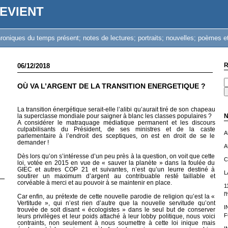
EVIENT
iques du temps présent; notes de lectures; portraits; nouvelles; poèmes et
R
06/12/2018
OÙ VA L’ARGENT DE LA TRANSITION ENERGETIQUE ?
La transition énergétique serait-elle l’alibi qu’aurait tiré de son chapeau
la superclasse mondiale pour saigner à blanc les classes populaires ?
N
A considérer le matraquage médiatique permanent et les discours
culpabilisants du Président, de ses ministres et de la caste
A
parlementaire à l’endroit des sceptiques, on est en droit de se le
demander !
A
Dès lors qu’on s’intéresse d’un peu près à la question, on voit que cette
C
loi, votée en 2015 en vue de « sauver la planète » dans la foulée du
GIEC et autres COP 21 et suivantes, n’est qu’un leurre destiné à
L
soutirer un maximum d’argent au contribuable resté taillable et
corvéable à merci et au pouvoir à se maintenir en place.
1
l
Car enfin, au prétexte de cette nouvelle parodie de religion qu’est la «
Vertitude », qui n’est rien d’autre que la nouvelle servitude qu’ont
I
trouvée de soit disant « écologistes » dans le seul but de conserver
F
leurs privilèges et leur poids attaché à leur lobby politique, nous voici
contraints, non seulement à nous soumettre à cette loi inique mais