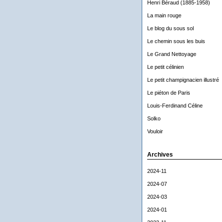
Henri Béraud (1885-1958)
La main rouge
Le blog du sous sol
Le chemin sous les buis
Le Grand Nettoyage
Le petit célinien
Le petit champignacien illustré
Le piéton de Paris
Louis-Ferdinand Céline
Solko
Vouloir
Archives
2024-11
2024-07
2024-03
2024-01