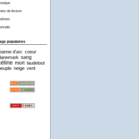
usique
otes de lecture
oèmes
ortraits
ags populaires
jeanne d'arc
coeur
sang
danemark
céline
mort
laudelout
peuple
neige
vent