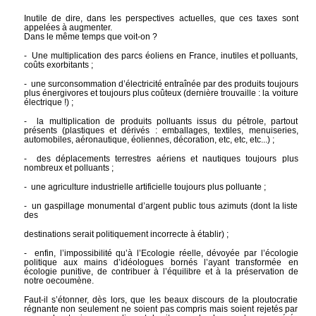
Inutile de dire, dans les perspectives actuelles, que ces taxes sont
appelées à augmenter.
Dans le même temps que voit-on ?
- Une multiplication des parcs éoliens en France, inutiles et polluants,
coûts exorbitants ;
- une surconsommation d’électricité entraînée par des produits toujours
plus énergivores et toujours plus coûteux (dernière trouvaille : la voiture
électrique !) ;
- la multiplication de produits polluants issus du pétrole, partout
présents (plastiques et dérivés : emballages, textiles, menuiseries,
automobiles, aéronautique, éoliennes, décoration, etc, etc, etc...) ;
- des déplacements terrestres aériens et nautiques toujours plus
nombreux et polluants ;
- une agriculture industrielle artificielle toujours plus polluante ;
- un gaspillage monumental d’argent public tous azimuts (dont la liste
des
destinations serait politiquement incorrecte à établir) ;
- enfin, l’impossibilité qu’à l’Ecologie réelle, dévoyée par l’écologie
politique aux mains d’idéologues bornés l’ayant transformée en
écologie punitive, de contribuer à l’équilibre et à la préservation de
notre oecoumène.
Faut-il s’étonner, dès lors, que les beaux discours de la ploutocratie
régnante non seulement ne soient pas compris mais soient rejetés par