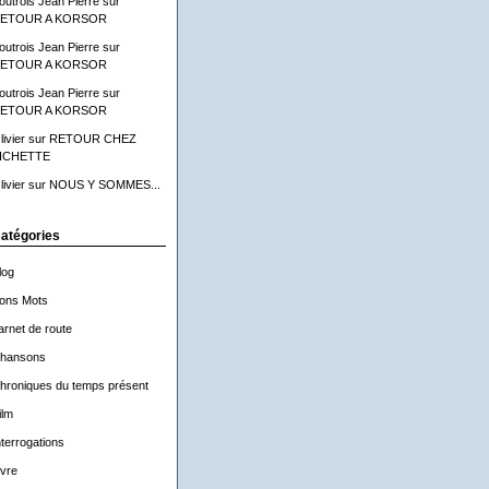
outrois Jean Pierre
sur
ETOUR A KORSOR
outrois Jean Pierre
sur
ETOUR A KORSOR
outrois Jean Pierre
sur
ETOUR A KORSOR
livier
sur
RETOUR CHEZ
ICHETTE
livier
sur
NOUS Y SOMMES...
atégories
log
ons Mots
arnet de route
hansons
hroniques du temps présent
ilm
nterrogations
ivre