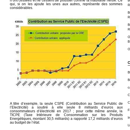
n’ont cessées et ne cessent de pousser comme la mauvaise herbe. Ce
B
qui, si on les ajoute les unes aux autres, représente des sommes
R
considérables.
B
R
B
R
O
B
O
C
B
B
c
C
C
A titre d’exemple, la seule CSPE (Contribution au Service Public de
l’Electricité) a soutiré à elle seule 8 milliards d’euros aux
F
consommateurs d’électricité en 2017 ; pour cette même année, la
TICPE (Taxe Intérieure de Consommation sur les Produits
I
Energétiques, montant 30,5 milliards) a rapporté 17,2 milliards d’euros
au budget de l’état.
L