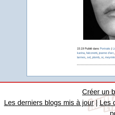
15:19 Publié dans
Portraits
|
L
karina
,
falconetti
,
jeanne d'arc
larmes
,
sel
,
plomb
,
or
,
meyrink
Créer un b
Les derniers blogs mis à jour
|
Les 
p