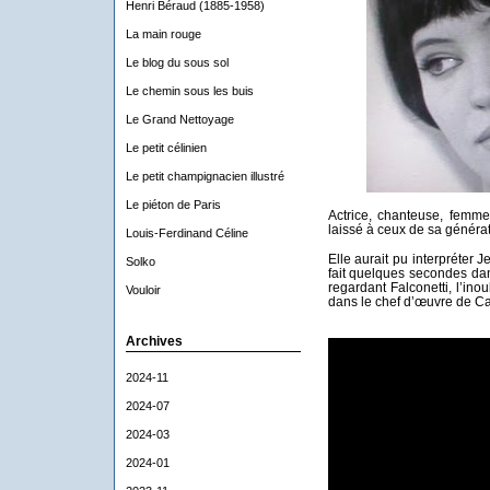
Henri Béraud (1885-1958)
La main rouge
Le blog du sous sol
Le chemin sous les buis
Le Grand Nettoyage
Le petit célinien
Le petit champignacien illustré
Le piéton de Paris
Actrice, chanteuse, femme
laissé à ceux de sa générat
Louis-Ferdinand Céline
Elle aurait pu interpréter J
Solko
fait quelques secondes dan
regardant Falconetti, l’ino
Vouloir
dans le chef d’œuvre de Ca
Archives
2024-11
2024-07
2024-03
2024-01