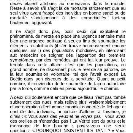
décès étaient attribués au coronavirus dans le monde.
Reste à savoir s’il s’agit là de mortalité strictement due au
seul virus ayant frappé des individus en bonne santé ou de
mortalité s’additionnant à des comorbidités, facteur
hautement aggravant.
Il ne s’agit donc pas, pour ceux qui exploitent le
phénomène, de mettre en place une urgence sanitaire mais
bien une urgence politique à seules fins de soumettre les
éléments récalcitrants (il s’en trouve heureusement encore
quelques uns !) des populations mondiales, en interdisant
aux médecins de soigner, dès l'apparition des premiers
symptômes, par des remèdes qui ont fait leur preuve. Le
terrible dans cette affaire, c’est que les populations, en
grand nombre, ne discernent plus le réel de sa parodie, de
là leur soumission volontaire, tel que l’avait exposé La
Boétie dans son discours de la servitude. Quant au petit
nombre, il conviendra de le soumettre de façon autoritaire
par la force, comme cela en prend aujourd’hui le chemin.
A ceux qui douteraient encore que ce fléau n’est pas tombé
subitement des nues mais relève plus vraisemblablement
d’une opération d’enfumage mondial concerté de fichage et
contrôle des individus, annoncée d’ailleurs à l’avance, je
dirais : « Vous avez des yeux et ne voyez pas ! vous avez
des oreilles et n’entendez pas ! La Vérité sort du puits et le
mensonge de leur bouche ; posez-vous une seule
question : « POURQUOI INSISTENT-ILS TANT ? » Vous