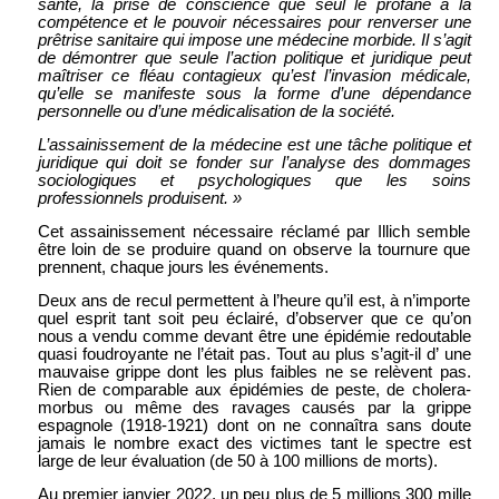
santé, la prise de conscience que seul le profane a la
compétence et le pouvoir nécessaires pour renverser une
prêtrise sanitaire qui impose une médecine morbide. Il s’agit
de démontrer que seule l’action politique et juridique peut
maîtriser ce fléau contagieux qu’est l’invasion médicale,
qu’elle se manifeste sous la forme d’une dépendance
personnelle ou d’une médicalisation de la société.
L’assainissement de la médecine est une tâche politique et
juridique qui doit se fonder sur l’analyse des dommages
sociologiques et psychologiques que les soins
professionnels produisent. »
Cet assainissement nécessaire réclamé par Illich semble
être loin de se produire quand on observe la tournure que
prennent, chaque jours les événements.
Deux ans de recul permettent à l’heure qu’il est, à n’importe
quel esprit tant soit peu éclairé, d’observer que ce qu’on
nous a vendu comme devant être une épidémie redoutable
quasi foudroyante ne l’était pas. Tout au plus s’agit-il d’ une
mauvaise grippe dont les plus faibles ne se relèvent pas.
Rien de comparable aux épidémies de peste, de cholera-
morbus ou même des ravages causés par la grippe
espagnole (1918-1921) dont on ne connaîtra sans doute
jamais le nombre exact des victimes tant le spectre est
large de leur évaluation (de 50 à 100 millions de morts).
Au premier janvier 2022, un peu plus de 5 millions 300 mille