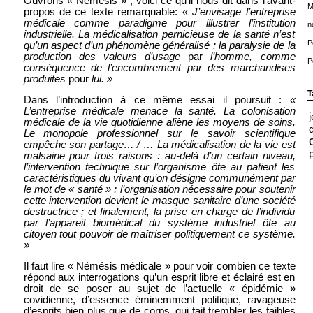
Ouvrons « Némésis » ; voici ce qu’il nous dit dans l’avant-
M
propos de ce texte remarquable:
« J’envisage l’entreprise
médicale comme paradigme pour illustrer l’institution
n
industrielle. La médicalisation pernicieuse de la santé n’est
P
qu’un aspect d’un phénomène généralisé : la paralysie de la
production des valeurs d’usage
par
l’homme, comme
P
conséquence de l’encombrement par des marchandises
produites
pour
lui. »
T
Dans l’introduction à ce même essai il poursuit :
«
L’entreprise médicale menace la santé. La colonisation
médicale de la vie quotidienne aliène les moyens de soins.
Le monopole professionnel sur le savoir scientifique
empêche son partage… / … La médicalisation de la vie est
malsaine pour trois raisons : au-delà d’un certain niveau,
l’intervention technique sur l’organisme ôte au patient les
caractéristiques du vivant qu’on désigne communément par
le mot de « santé » ; l’organisation nécessaire pour soutenir
cette intervention devient le masque sanitaire d’une société
destructrice ; et finalement, la prise en charge de l’individu
par l’appareil biomédical du système industriel ôte au
citoyen tout pouvoir de maîtriser politiquement ce système.
»
Il faut lire « Némésis médicale » pour voir combien ce texte
répond aux interrogations qu’un esprit libre et éclairé est en
droit de se poser au sujet de l’actuelle « épidémie »
covidienne, d’essence éminemment politique, ravageuse
d’esprits bien plus que de corps, qui fait trembler les faibles