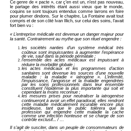
Ce genre de « pacte », car ç’en est un, n’est pas nouveau,
le partage des intérêts étant aussi vieux que le monde,
coquins se sont toujours entendus comme larrons en foire
pour plumer dindons. Sur le chapitre, La Fontaine avait tout
compris et de son côté Ivan Illich, sur celui des soins, l’avait
fort bien vu :
« L’entreprise médicale est devenue un danger majeur pour
la santé. Contrairement au mythe que son rituel engendre :
les sociétés nanties d’un système médical très
coûteux sont impuissantes à augmenter l’espérance
de vie, sauf dans la période périnatale ;
l’ensemble des actes médicaux est impuissant à
réduire la morbidité globale ;
les actes médicaux et les programmes d’action
sanitaires sont devenue les sources d’une nouvelle
maladie : la maladie « iatrogène ». L’infirmité,
l’impuissance, l’angoisse et la maladie engendrées
par les soins professionnels dans leur ensemble
constituent l’épidémie la plus importante qui soit et
cependant la moins reconnue ;
les mesures prises pour neutraliser la iatrogenèse
continueront à avoir un effet paradoxal, elles rendront
cette maladie médicalement incurable encore plus
insidieuse, tant que le public tolérera que la
profession qui engendre cette maladie la cache
comme une infection honteuse et se charge de son
contrôle exclusif... / …
Il s’agit de susciter, dans un peuple de consommateurs de