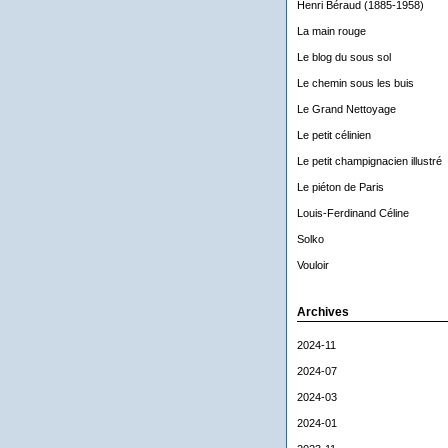
Henri Béraud (1885-1958)
La main rouge
Le blog du sous sol
Le chemin sous les buis
Le Grand Nettoyage
Le petit célinien
Le petit champignacien illustré
Le piéton de Paris
Louis-Ferdinand Céline
Solko
Vouloir
Archives
2024-11
2024-07
2024-03
2024-01