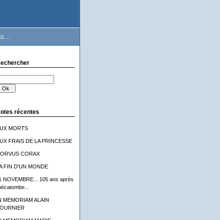
c...
echercher
otes récentes
UX MORTS
UX FRAIS DE LA PRINCESSE
ORVUS CORAX
A FIN D'UN MONDE
1 NOVEMBRE... 105 ans après
'hécatombe...
N MEMORIAM ALAIN
OURNIER