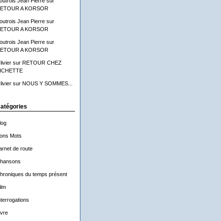
outrois Jean Pierre
sur
ETOUR A KORSOR
outrois Jean Pierre
sur
ETOUR A KORSOR
outrois Jean Pierre
sur
ETOUR A KORSOR
livier
sur
RETOUR CHEZ
ICHETTE
livier
sur
NOUS Y SOMMES...
atégories
log
ons Mots
arnet de route
hansons
hroniques du temps présent
ilm
nterrogations
ivre