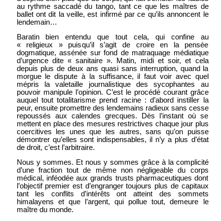
au rythme saccadé du tango, tant ce que les maîtres de
ballet ont dit la veille, est infirmé par ce qu’ils annoncent le
lendemain…
Baratin bien entendu que tout cela, qui confine au
« religieux » puisqu’il s’agit de croire en la pensée
dogmatique, assénée sur fond de matraquage médiatique
d’urgence dite « sanitaire ». Matin, midi et soir, et cela
depuis plus de deux ans quasi sans interruption, quand la
morgue le dispute à la suffisance, il faut voir avec quel
mépris la valetaille journalistique des sycophantes au
pouvoir manipule l’opinion. C’est le procédé courant grâce
auquel tout totalitarisme prend racine : d’abord instiller la
peur, ensuite promettre des lendemains radieux sans cesse
repoussés aux calendes grecques. Dès l’instant où se
mettent en place des mesures restrictives chaque jour plus
coercitives les unes que les autres, sans qu’on puisse
démontrer qu’elles sont indispensables, il n’y a plus d’état
de droit, c’est l’arbitraire.
Nous y sommes. Et nous y sommes grâce à la complicité
d’une fraction tout de même non négligeable du corps
médical, inféodée aux grands trusts pharmaceutiques dont
l’objectif premier est d’engranger toujours plus de capitaux
tant les conflits d’intérêts ont atteint des sommets
himalayens et que l’argent, qui pollue tout, demeure le
maître du monde.