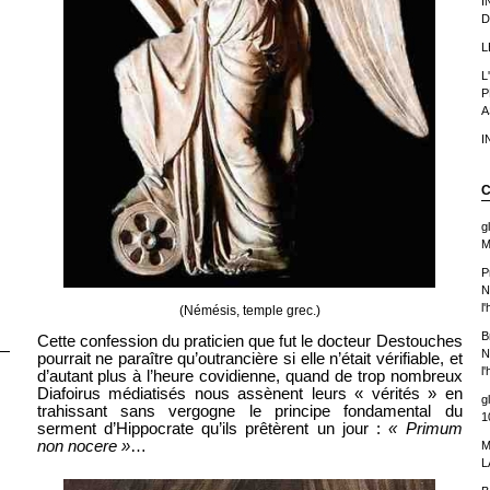
I
D
L
L
P
A
I
C
g
M
P
N
l
(Némésis, temple grec.)
B
Cette confession du praticien que fut le docteur Destouches
N
pourrait ne paraître qu’outrancière si elle n’était vérifiable, et
l
d’autant plus à l’heure covidienne, quand de trop nombreux
Diafoirus médiatisés nous assènent leurs « vérités » en
g
trahissant sans vergogne le principe fondamental du
1
serment d’Hippocrate qu’ils prêtèrent un jour :
« Primum
non nocere »
…
M
L