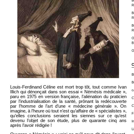
B
R
B
R
B
R
O
B
O
C
B
B
Louis-Ferdinand Céline est mort trop tôt, tout comme Ivan
c
Illich qui dénonçait dans son essai « Némésis médicale »,
paru en 1975 en version française, l’aliénation du praticien
C
par l’industrialisation de la santé, prônant la redécouverte
C
par l’homme de l’art d’une « médecine générale ». On
imagine, à l’heure où tout n’est qu’affaire de « spécialistes »,
F
qu’elles conclusions seraient les siennes sur ce qu’est
devenu l’objet de son étude, plus de quarante cinq ans
I
après l’avoir rédigée !
L