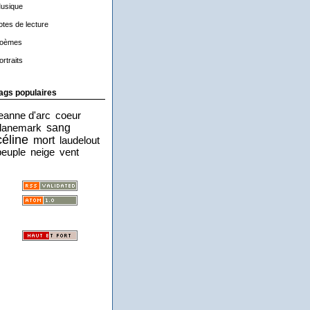
usique
otes de lecture
oèmes
ortraits
ags populaires
jeanne d'arc
coeur
sang
danemark
céline
mort
laudelout
peuple
neige
vent