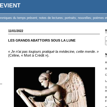
EVIENT
iques du temps présent; notes de lectures; portraits; nouvelles; poèmes et
R
11/01/2022
LES GRANDS ABATTOIRS SOUS LA LUNE
« Je n’ai pas toujours pratiqué la médecine, cette merde. »
N
(Céline, « Mort à Crédit »).
A
A
C
L
1
l
I
F