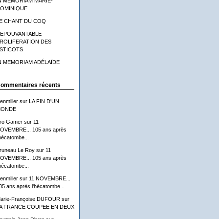
N MEMORIAM MARIE-
OMINIQUE
E CHANT DU COQ
'EPOUVANTABLE
ROLIFERATION DES
STICOTS
N MEMORIAM ADÉLAÏDE
ommentaires récents
lenmiller
sur
LA FIN D'UN
ONDE
ro Gamer
sur
11
OVEMBRE... 105 ans après
'hécatombe...
runeau Le Roy
sur
11
OVEMBRE... 105 ans après
'hécatombe...
lenmiller
sur
11 NOVEMBRE...
05 ans après l'hécatombe...
arie-Françoise DUFOUR
sur
A FRANCE COUPEE EN DEUX