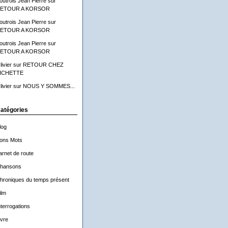
outrois Jean Pierre
sur
ETOUR A KORSOR
outrois Jean Pierre
sur
ETOUR A KORSOR
outrois Jean Pierre
sur
ETOUR A KORSOR
livier
sur
RETOUR CHEZ
ICHETTE
livier
sur
NOUS Y SOMMES...
atégories
log
ons Mots
arnet de route
hansons
hroniques du temps présent
ilm
nterrogations
ivre