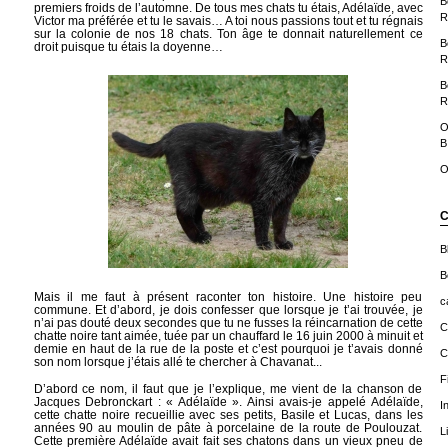
B
premiers froids de l’automne. De tous mes chats tu étais, Adélaïde, avec
R
Victor ma préférée et tu le savais… A toi nous passions tout et tu régnais
sur la colonie de nos 18 chats. Ton âge te donnait naturellement ce
B
droit puisque tu étais la doyenne…
R
B
R
O
B
O
C
B
B
Mais il me faut à présent raconter ton histoire. Une histoire peu
c
commune. Et d’abord, je dois confesser que lorsque je t’ai trouvée, je
n’ai pas douté deux secondes que tu ne fusses la réincarnation de cette
C
chatte noire tant aimée, tuée par un chauffard le 16 juin 2000 à minuit et
demie en haut de la rue de la poste et c’est pourquoi je t’avais donné
C
son nom lorsque j’étais allé te chercher à Chavanat...
F
D’abord ce nom, il faut que je l’explique, me vient de la chanson de
Jacques Debronckart : « Adélaïde ». Ainsi avais-je appelé Adélaïde,
I
cette chatte noire recueillie avec ses petits, Basile et Lucas, dans les
années 90 au moulin de pâte à porcelaine de la route de Poulouzat.
L
Cette première Adélaïde avait fait ses chatons dans un vieux pneu de