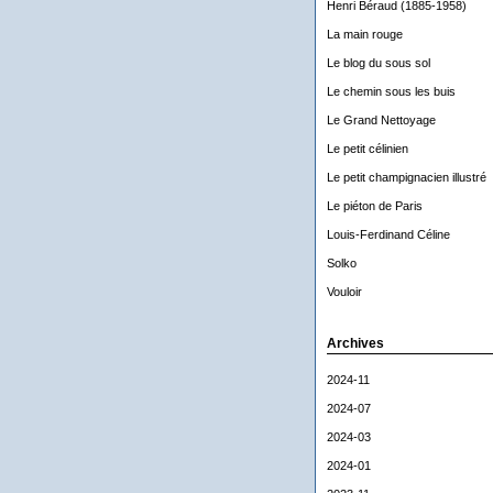
Henri Béraud (1885-1958)
La main rouge
Le blog du sous sol
Le chemin sous les buis
Le Grand Nettoyage
Le petit célinien
Le petit champignacien illustré
Le piéton de Paris
Louis-Ferdinand Céline
Solko
Vouloir
Archives
2024-11
2024-07
2024-03
2024-01