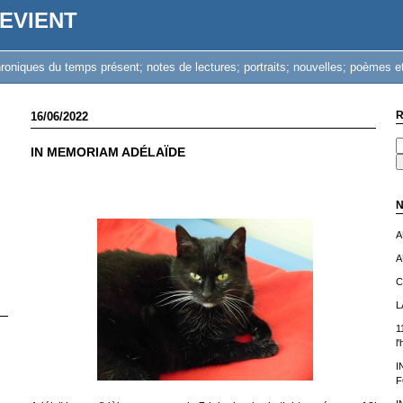
EVIENT
iques du temps présent; notes de lectures; portraits; nouvelles; poèmes et
R
16/06/2022
IN MEMORIAM ADÉLAÏDE
N
A
A
C
L
1
l
I
F