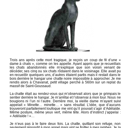
Trois ans après cette mort tragique, je reçois un coup de fil d’une «
dame à chats », comme on les appelle. Ayant appris que je recueillais
les chats abandonnés elle m’explique que son voisin venant de
décéder, ses cinq ou six chats rôdaient dans le voisinage. Elle avait pu
en recueillir quelques uns, d’autres étaient partis mais il restait dans le
bois derrière le hangar une chatte noire impossible à approcher. Je me
rendis alors à Chavanat, petit village perché à 560m sur un replat du
massif de Saint-Goussaud.
La chatte était au rendez-vous qui m’observait alors que je grimpais le
sentier derrière le hangar. Je m’arrêtai et l’observai à mon tour. Nous ne
bougions ni l’un ni l’autre. Derrière moi, la vieille dame m’ayant suivi
appelait « Minette… minette… » sans résultat. L’idée, que d’aucuns
trouveront parfaitement loufoque me vint qu’il pouvait s’agir d’Adélaïde.
Même posture, même yeux vert, même tête. Alors d’instinct j’appelai :
« Adélaïde ! »…
Je n’eus pas à le faire deux fois. La chatte, quittant son refuge, non
seulement répondit à mon appel mais vint se frotter à mes jambes. Je la