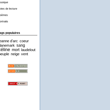
usique
otes de lecture
oèmes
ortraits
ags populaires
jeanne d'arc
coeur
sang
danemark
céline
mort
laudelout
peuple
neige
vent