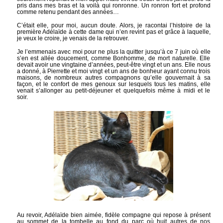
pris dans mes bras et la voilà qui ronronne. Un ronron fort et profond
comme retenu pendant des années…
C’était elle, pour moi, aucun doute. Alors, je racontai l’histoire de la
première Adélaïde à cette dame qui n’en revint pas et grâce à laquelle,
je veux le croire, je venais de la retrouver.
Je l’emmenais avec moi pour ne plus la quitter jusqu’à ce 7 juin où elle
s’en est allée doucement, comme Bonhomme, de mort naturelle. Elle
devait avoir une vingtaine d’années, peut-être vingt et un ans. Elle nous
a donné, à Pierrette et moi vingt et un ans de bonheur ayant connu trois
maisons, de nombreux autres compagnons qu’elle gouvernait à sa
façon, et le confort de mes genoux sur lesquels tous les matins, elle
venait s’allonger au petit-déjeuner et quelquefois même à midi et le
soir.
Au revoir, Adélaïde bien aimée, fidèle compagne qui repose à présent
au sommet de la tombelle au fond du parc où huit autres de nos