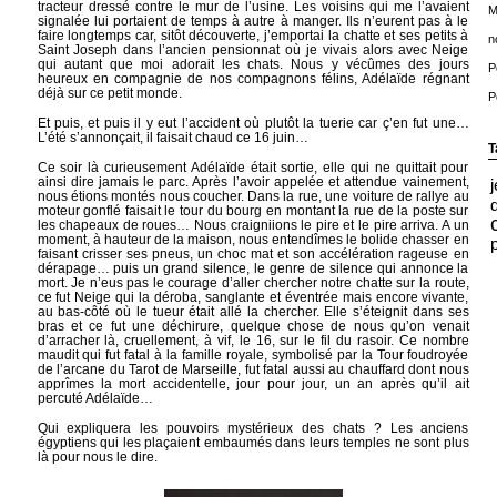
tracteur dressé contre le mur de l’usine. Les voisins qui me l’avaient
M
signalée lui portaient de temps à autre à manger. Ils n’eurent pas à le
faire longtemps car, sitôt découverte, j’emportai la chatte et ses petits à
n
Saint Joseph dans l’ancien pensionnat où je vivais alors avec Neige
qui autant que moi adorait les chats. Nous y vécûmes des jours
P
heureux en compagnie de nos compagnons félins, Adélaïde régnant
déjà sur ce petit monde.
P
Et puis, et puis il y eut l’accident où plutôt la tuerie car ç’en fut une…
L’été s’annonçait, il faisait chaud ce 16 juin…
T
Ce soir là curieusement Adélaïde était sortie, elle qui ne quittait pour
ainsi dire jamais le parc. Après l’avoir appelée et attendue vainement,
nous étions montés nous coucher. Dans la rue, une voiture de rallye au
moteur gonflé faisait le tour du bourg en montant la rue de la poste sur
les chapeaux de roues… Nous craigniions le pire et le pire arriva. A un
moment, à hauteur de la maison, nous entendîmes le bolide chasser en
faisant crisser ses pneus, un choc mat et son accélération rageuse en
dérapage… puis un grand silence, le genre de silence qui annonce la
mort. Je n’eus pas le courage d’aller chercher notre chatte sur la route,
ce fut Neige qui la déroba, sanglante et éventrée mais encore vivante,
au bas-côté où le tueur était allé la chercher. Elle s’éteignit dans ses
bras et ce fut une déchirure, quelque chose de nous qu’on venait
d’arracher là, cruellement, à vif, le 16, sur le fil du rasoir. Ce nombre
maudit qui fut fatal à la famille royale, symbolisé par la Tour foudroyée
de l’arcane du Tarot de Marseille, fut fatal aussi au chauffard dont nous
apprîmes la mort accidentelle, jour pour jour, un an après qu’il ait
percuté Adélaïde…
Qui expliquera les pouvoirs mystérieux des chats ? Les anciens
égyptiens qui les plaçaient embaumés dans leurs temples ne sont plus
là pour nous le dire.