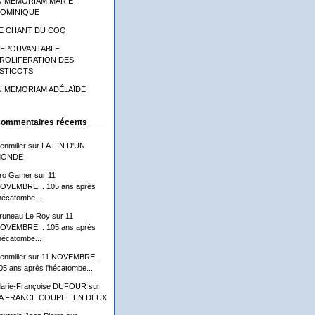
N MEMORIAM MARIE-
OMINIQUE
E CHANT DU COQ
'EPOUVANTABLE
ROLIFERATION DES
STICOTS
N MEMORIAM ADÉLAÏDE
ommentaires récents
lenmiller
sur
LA FIN D'UN
ONDE
ro Gamer
sur
11
OVEMBRE... 105 ans après
'hécatombe...
runeau Le Roy
sur
11
OVEMBRE... 105 ans après
'hécatombe...
lenmiller
sur
11 NOVEMBRE...
05 ans après l'hécatombe...
arie-Françoise DUFOUR
sur
A FRANCE COUPEE EN DEUX