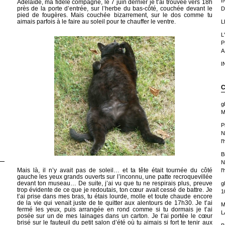
I
Adélaïde, ma fidèle compagne, le 7 juin dernier je t’ai trouvée vers 18h
près de la porte d’entrée, sur l’herbe du bas-côté, couchée devant le
D
pied de fougères. Mais couchée bizarrement, sur le dos comme tu
aimais parfois à le faire au soleil pour te chauffer le ventre.
L
L
P
A
I
C
g
M
P
N
l
B
N
Mais là, il n’y avait pas de soleil… et ta tête était tournée du côté
l
gauche les yeux grands ouverts sur l’inconnu, une patte recroquevillée
devant ton museau… De suite, j’ai vu que tu ne respirais plus, preuve
g
trop évidente de ce que je redoutais, ton cœur avait cessé de battre. Je
1
t’ai prise dans mes bras, tu étais lourde, molle et toute chaude encore
de la vie qui venait juste de te quitter aux alentours de 17h30. Je t’ai
M
fermé les yeux, puis arrangée en rond comme si tu dormais je t’ai
L
posée sur un de mes lainages dans un carton. Je t’ai portée le cœur
brisé sur le fauteuil du petit salon d’été où tu aimais si fort te tenir aux