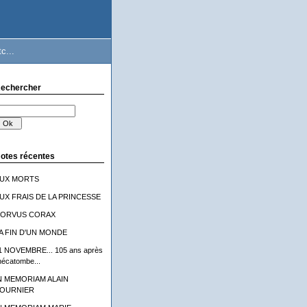
c...
echercher
otes récentes
UX MORTS
UX FRAIS DE LA PRINCESSE
ORVUS CORAX
A FIN D'UN MONDE
1 NOVEMBRE... 105 ans après
'hécatombe...
N MEMORIAM ALAIN
OURNIER