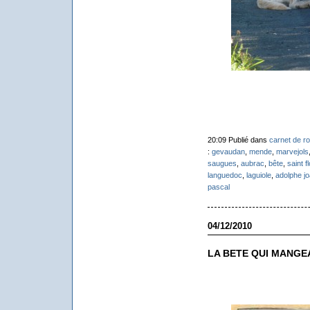
20:09 Publié dans
carnet de ro
:
gevaudan
,
mende
,
marvejols
saugues
,
aubrac
,
bête
,
saint fl
languedoc
,
laguiole
,
adolphe j
pascal
04/12/2010
LA BETE QUI MANGE