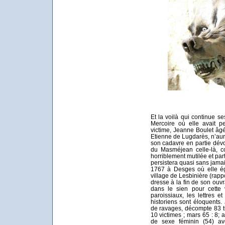
Et la voilà qui continue 
Mercoire où elle avait pe
victime, Jeanne Boulet âg
Etienne de Lugdarès, n’aur
son cadavre en partie dévor
du Masméjean celle-là, c
horriblement mutilée et par
persistera quasi sans jamai
1767 à Desges où elle é
village de Lesbinière (rapp
dresse à la fin de son ou
dans le sien pour cette 
paroissiaux, les lettres e
historiens sont éloquents
de ravages, décompte 83 t
10 victimes ; mars 65 : 8; av
de sexe féminin (54) av