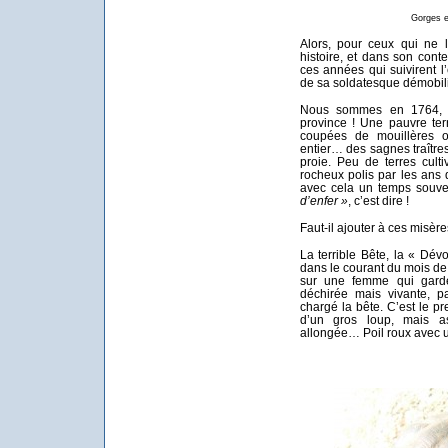
Gorges 
Alors, pour ceux qui ne l
histoire, et dans son context
ces années qui suivirent l
de sa soldatesque démobi
Nous sommes en 1764, l
province ! Une pauvre terr
coupées de mouillères où
entier… des sagnes traître
proie. Peu de terres cul
rocheux polis par les ans d
avec cela un temps souve
d’enfer »
, c’est dire !
Faut-il ajouter à ces misère
La terrible Bête, la « Dév
dans le courant du mois de
sur une femme qui gard
déchirée mais vivante, p
chargé la bête. C’est le p
d’un gros loup, mais as
allongée… Poil roux avec u