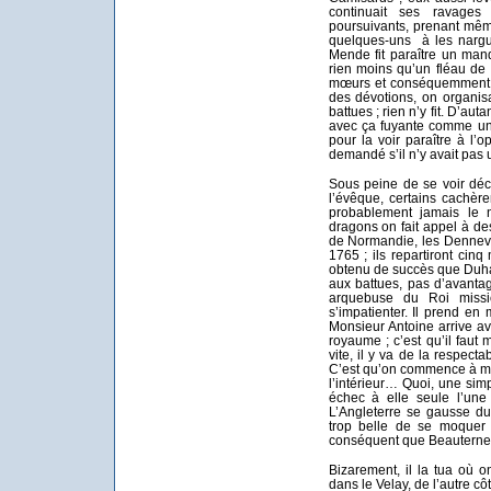
continuait ses ravage
poursuivants, prenant même 
quelques-uns à les nargu
Mende fit paraître un mand
rien moins qu’un fléau de
mœurs et conséquemment c
des dévotions, on organisa
battues ; rien n’y fit. D’auta
avec ça fuyante comme une
pour la voir paraître à l’o
demandé s’il n’y avait pas
Sous peine de se voir dé
l’évêque, certains cachèr
probablement jamais le 
dragons on fait appel à de
de Normandie, les Denneval,
1765 ; ils repartiront cinq 
obtenu de succès que Duham
aux battues, pas d’avanta
arquebuse du Roi miss
s’impatienter. Il prend en
Monsieur Antoine arrive av
royaume ; c’est qu’il faut 
vite, il y va de la respecta
C’est qu’on commence à mo
l’intérieur… Quoi, une simp
échec à elle seule l’une
L’Angleterre se gausse du 
trop belle de se moquer d
conséquent que Beauterne tuâ
Bizarement, il la tua où 
dans le Velay, de l’autre côt