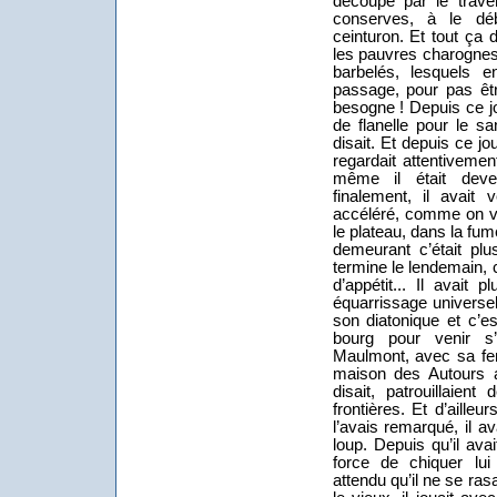
découpé par le trav
conserves, à le déb
ceinturon. Et tout ça 
les pauvres charognes
barbelés, lesquels 
passage, pour pas êtr
besogne ! Depuis ce jo
de flanelle pour le sa
disait. Et depuis ce jo
regardait attentivement
même il était dev
finalement, il avait
accéléré, comme on veu
le plateau, dans la fum
demeurant c’était pl
termine le lendemain,
d’appétit... Il avait
équarrissage universel
son diatonique et c’es
bourg pour venir s’
Maulmont, avec sa fem
maison des Autours a
disait, patrouillaie
frontières.
Et d’ailleur
l’avais remarqué, il a
loup. Depuis qu’il ava
force de chiquer lui
attendu qu’il ne se rasa