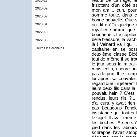
retour de carnage, le 
2023-11
frisottant d’un côté
2023-09
mon ami... euh, pour
somme toute, dans ce
2023-07
bonne nouvelle. Que s’
2023-04
on dit qu’ “à quelqu
royal en somme que lu
2022-10
boucherie...
Le capitai
belle blessure, la vach
2022-06
là ! Veinard va ! qu’il 
Toutes les archives
capitaine en se posa
deuxième classe Bicé
tout de même il se tro
le jour sous la mitraill
mais enfin, encore une
pas de prix. Il le com
lui après sa convales
regard que lui jetèrent
leurs deux fils dans la 
pouvait, hein ? C’est 
rendus, leurs fils ?..
d’ailleurs, y avait rien
pas beaucoup l’oncl
insistance qui, toutes 
le sujet. Il avait mêm
les boches, Arsène. A
pied dans les labours
schrapnel l’avait stop