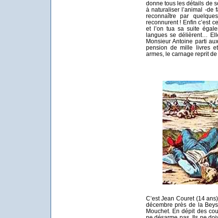
donne tous les détails de s
à naturaliser l’animal -de 
reconnaître par quelque
reconnurent ! Enfin c’est ce
et l’on tua sa suite égal
langues se délièrent… Elle
Monsieur Antoine parti au
pension de mille livres e
armes, le carnage reprit de 
C’est Jean Couret (14 ans) 
décembre près de la Beyss
Mouchet. En dépit des coup
ne désarme pas. Ils ne do