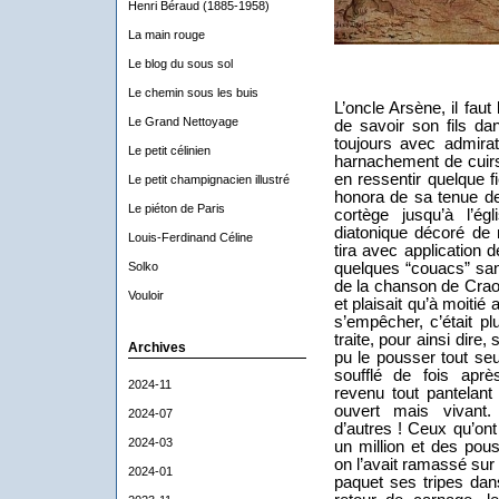
Henri Béraud (1885-1958)
La main rouge
Le blog du sous sol
Le chemin sous les buis
L’oncle Arsène, il faut
Le Grand Nettoyage
de savoir son fils da
toujours avec admira
Le petit célinien
harnachement de cuir
en ressentir quelque f
Le petit champignacien illustré
honora de sa tenue d
Le piéton de Paris
cortège jusqu’à l’ég
diatonique décoré de 
Louis-Ferdinand Céline
tira avec application
Solko
quelques “couacs” sans
de la chanson de Crao
Vouloir
et plaisait qu’à moitié 
s’empêcher, c’était plu
traite, pour ainsi dire,
Archives
pu le pousser tout seul 
soufflé de fois après 
2024-11
revenu tout pantelant
ouvert mais vivant
2024-07
d’autres ! Ceux qu’ont 
2024-03
un million et des pous
on l’avait ramassé sur 
2024-01
paquet ses tripes d