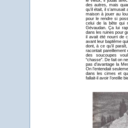
le vieux, il jouait av
des autres, mais quand
qu’il était, il s’amusai
maison à jouer au lou
pour le rendre si poss
celui de la bête qui
Gévaudan. Ça lui rapp
dans les ruines pour g
il avait été nourri de
avant leur baptême qui
dont, à ce qu’il paraît
racontait pareillemen
des soucoupes voul
“chasse”. De fait on n
pas d’avantage la Mes
On l’entendait seulemen
dans les cimes et que
fallait-il avoir l’oreille b