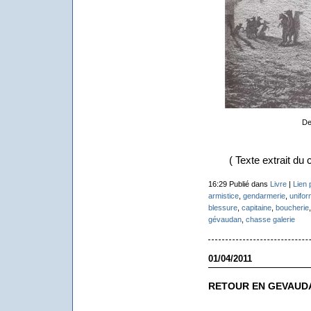
De
( Texte extrait du c
16:29 Publié dans
Livre
|
Lien
armistice
,
gendarmerie
,
unifor
blessure
,
capitaine
,
boucherie
gévaudan
,
chasse galerie
01/04/2011
RETOUR EN GEVAUD