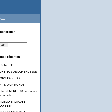
c...
echercher
otes récentes
UX MORTS
UX FRAIS DE LA PRINCESSE
ORVUS CORAX
A FIN D'UN MONDE
1 NOVEMBRE... 105 ans après
'hécatombe...
N MEMORIAM ALAIN
OURNIER