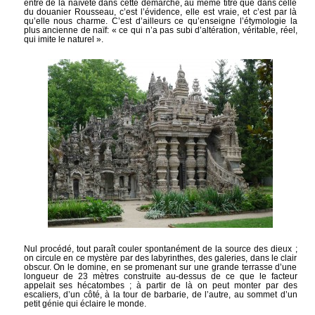
entre de la naïveté dans cette démarche, au même titre que dans celle
du douanier Rousseau, c’est l’évidence, elle est vraie, et c’est par là
qu’elle nous charme. C’est d’ailleurs ce qu’enseigne l’étymologie la
plus ancienne de naïf: « ce qui n’a pas subi d’altération, véritable, réel,
qui imite le naturel ».
Nul procédé, tout paraît couler spontanément de la source des dieux ;
on circule en ce mystère par des labyrinthes, des galeries, dans le clair
obscur. On le domine, en se promenant sur une grande terrasse d’une
longueur de 23 mètres construite au-dessus de ce que le facteur
appelait ses hécatombes ; à partir de là on peut monter par des
escaliers, d’un côté, à la tour de barbarie, de l’autre, au sommet d’un
petit génie qui éclaire le monde.