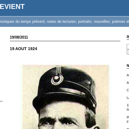
EVIENT
iques du temps présent; notes de lectures; portraits; nouvelles; poèmes et
R
19/08/2011
19 AOUT 1924
N
A
A
C
L
1
l
I
F