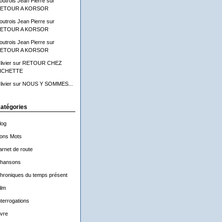
outrois Jean Pierre
sur
ETOUR A KORSOR
outrois Jean Pierre
sur
ETOUR A KORSOR
outrois Jean Pierre
sur
ETOUR A KORSOR
livier
sur
RETOUR CHEZ
ICHETTE
livier
sur
NOUS Y SOMMES...
atégories
log
ons Mots
arnet de route
hansons
hroniques du temps présent
ilm
nterrogations
ivre