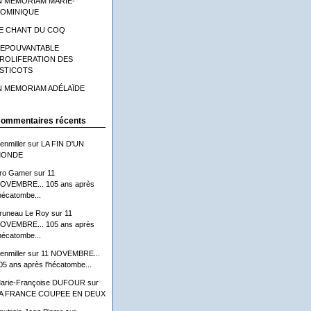
N MEMORIAM MARIE-
OMINIQUE
E CHANT DU COQ
'EPOUVANTABLE
ROLIFERATION DES
STICOTS
N MEMORIAM ADÉLAÏDE
ommentaires récents
lenmiller
sur
LA FIN D'UN
ONDE
ro Gamer
sur
11
OVEMBRE... 105 ans après
'hécatombe...
runeau Le Roy
sur
11
OVEMBRE... 105 ans après
'hécatombe...
lenmiller
sur
11 NOVEMBRE...
05 ans après l'hécatombe...
arie-Françoise DUFOUR
sur
A FRANCE COUPEE EN DEUX