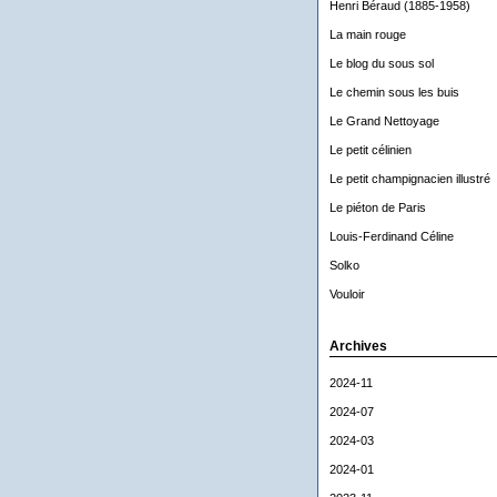
Henri Béraud (1885-1958)
La main rouge
Le blog du sous sol
Le chemin sous les buis
Le Grand Nettoyage
Le petit célinien
Le petit champignacien illustré
Le piéton de Paris
Louis-Ferdinand Céline
Solko
Vouloir
Archives
2024-11
2024-07
2024-03
2024-01