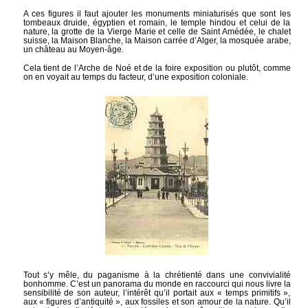
A ces figures il faut ajouter les monuments miniaturisés que sont les
tombeaux druide, égyptien et romain, le temple hindou et celui de la
nature, la grotte de la Vierge Marie et celle de Saint Amédée, le chalet
suisse, la Maison Blanche, la Maison carrée d’Alger, la mosquée arabe,
un château au Moyen-âge.
Cela tient de l’Arche de Noé et de la foire exposition ou plutôt, comme
on en voyait au temps du facteur, d’une exposition coloniale.
Tout s’y mêle, du paganisme à la chrétienté dans une convivialité
bonhomme. C’est un panorama du monde en raccourci qui nous livre la
sensibilité de son auteur, l’intérêt qu’il portait aux « temps primitifs »,
aux « figures d’antiquité », aux fossiles et son amour de la nature. Qu’il