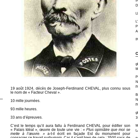
I
D
L
L
P
A
I
C
g
M
P
N
l
19 août 1924, décès de Joseph-Ferdinand CHEVAL, plus connu sous
le nom de « Facteur Cheval ».
B
N
10 mille journées.
l
93 mille heures.
g
33 ans d’épreuves.
1
M
C’est le temps qu’il aura fallu à Ferdinand CHEVAL pour édifier son
« Palais Idéal », œuvre de toute une vie :
« Plus opiniâtre que moi se
L
mette à l’œuvre. »
a-t-il écrit en façade Est du monument pour
consacrer ce travail surhumain. Car il s’agit bien de cela : 3500 sacs de