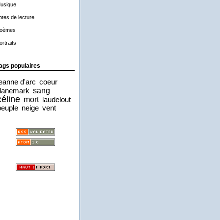
usique
otes de lecture
oèmes
ortraits
ags populaires
jeanne d'arc
coeur
sang
danemark
céline
mort
laudelout
peuple
neige
vent