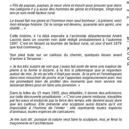
M
« Fils de paysan, paysan, je veux vivre et mourir pour prouver que dans
ma catégorie il y a aussi des hommes de génie et d’énergie. Vingt-neuf
n
ans je suis resté facteur rural.
P
Le travail fait ma gloire et l’honneur mon seul bonheur ; à présent, voici
mon étrange histoire. Où le songe est devenu, quarante ans après, une
P
réalité… »
Cette histoire, il l’a déjà exposée à l’archiviste départemental André
T
Lacroix dans un courrier non daté rédigé probablement à l’automne
1897. C’est en faisant sa tournée de facteur rural, un jour d’avril 1879
que tout commença…
Son pied bute sur un cailloux du chemin, quelques lieues avant
d’arriver à Tersanne :
« Je fus très surpris de voir que j’avais fait sortir de terre une espèce de
pierre à la forme si bizarre, à la fois si pittoresque que je regardais
autour de moi. Je vis qu’elle n’était pas seule. Je la pris et l’enveloppais
dans mon mouchoir de poche et je l’apportais soigneusement avec moi
me promettant bien de profiter des moments que mon service me
laisserait libres pour en faire une provision. »
Dans la lettre du 15 mars 1905, plus détaillée, il donne des précisions
sur cette découverte propitiatoire :
« C’est une pierre molasse, travaillée
par les eaux et endurcie par la force des temps, elle devient aussi dure
que les cailloux. Elle présente une sculpture aussi bizarre qu’il est
impossible à l’homme de l’imiter : elle représente toutes espèces
d’animaux, toutes espèces de caricatures.
Je me suis dit : puisque la nature veut faire la sculpture, moi, je ferai la
maçonnerie et l’architecture.