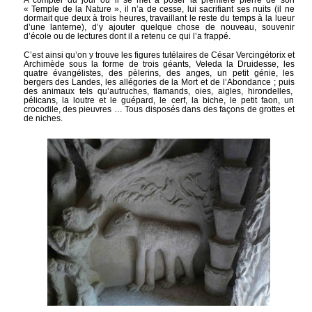
« Temple de la Nature », il n’a de cesse, lui sacrifiant ses nuits (il ne
dormait que deux à trois heures, travaillant le reste du temps à la lueur
d’une lanterne), d’y ajouter quelque chose de nouveau, souvenir
d’école ou de lectures dont il a retenu ce qui l’a frappé.
C’est ainsi qu’on y trouve les figures tutélaires de César Vercingétorix et
Archimède sous la forme de trois géants, Veleda la Druidesse, les
quatre évangélistes, des pèlerins, des anges, un petit génie, les
bergers des Landes, les allégories de la Mort et de l’Abondance ; puis
des animaux tels qu’autruches, flamands, oies, aigles, hirondelles,
pélicans, la loutre et le guépard, le cerf, la biche, le petit faon, un
crocodile, des pieuvres … Tous disposés dans des façons de grottes et
de niches.