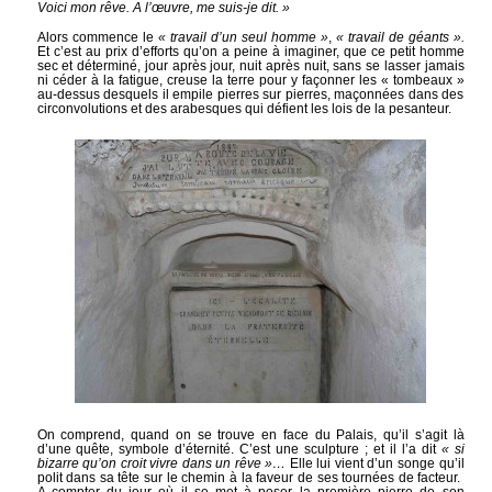
Voici mon rêve. A l’œuvre, me suis-je dit. »
Alors commence le
« travail d’un seul homme »
,
« travail de géants ».
Et c’est au prix d’efforts qu’on a peine à imaginer, que ce petit homme
sec et déterminé, jour après jour, nuit après nuit, sans se lasser jamais
ni céder à la fatigue, creuse la terre pour y façonner les « tombeaux »
au-dessus desquels il empile pierres sur pierres, maçonnées dans des
circonvolutions et des arabesques qui défient les lois de la pesanteur.
On comprend, quand on se trouve en face du Palais, qu’il s’agit là
d’une quête, symbole d’éternité. C’est une sculpture ; et il l’a dit
« si
bizarre qu’on croit vivre dans un rêve »…
Elle lui vient d’un songe qu’il
polit dans sa tête sur le chemin à la faveur de ses tournées de facteur.
A compter du jour où il se met à poser la première pierre de son