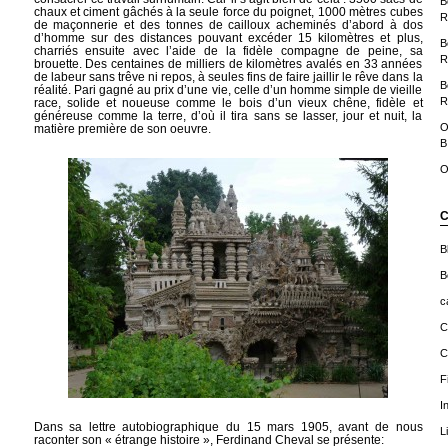
B
chaux et ciment gâchés à la seule force du poignet, 1000 mètres cubes
R
de maçonnerie et des tonnes de cailloux acheminés d’abord à dos
d’homme sur des distances pouvant excéder 15 kilomètres et plus,
B
charriés ensuite avec l’aide de la fidèle compagne de peine, sa
R
brouette. Des centaines de milliers de kilomètres avalés en 33 années
de labeur sans trêve ni repos, à seules fins de faire jaillir le rêve dans la
B
réalité. Pari gagné au prix d’une vie, celle d’un homme simple de vieille
R
race, solide et noueuse comme le bois d’un vieux chêne, fidèle et
généreuse comme la terre, d’où il tira sans se lasser, jour et nuit, la
O
matière première de son oeuvre.
B
O
C
B
B
c
C
C
F
I
Dans sa lettre autobiographique du 15 mars 1905, avant de nous
L
raconter son « étrange histoire », Ferdinand Cheval se présente: