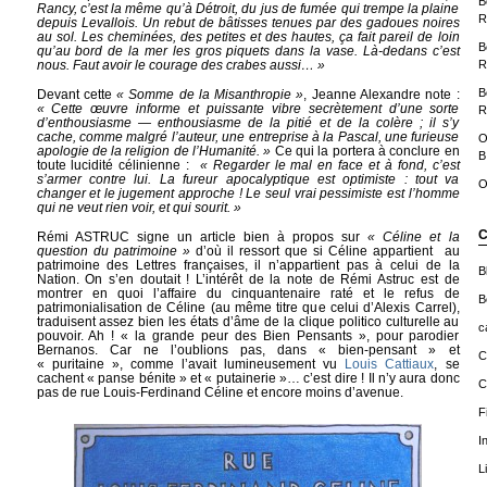
B
Rancy, c’est la même qu’à Détroit, du jus de fumée qui trempe la plaine
R
depuis Levallois. Un rebut de bâtisses tenues par des gadoues noires
au sol. Les cheminées, des petites et des hautes, ça fait pareil de loin
B
qu’au bord de la mer les gros piquets dans la vase. Là-dedans c’est
R
nous. Faut avoir le courage des crabes aussi… »
B
Devant cette
« Somme de la Misanthropie »
, Jeanne Alexandre note :
« Cette œuvre informe et puissante vibre secrètement d’une sorte
R
d’enthousiasme — enthousiasme de la pitié et de la colère ; il s’y
cache, comme malgré l’auteur, une entreprise à la Pascal, une furieuse
O
apologie de la religion de l’Humanité. »
Ce qui la portera à conclure en
B
toute lucidité célinienne :
« Regarder le mal en face et à fond, c’est
s’armer contre lui. La fureur apocalyptique est optimiste : tout va
O
changer et le jugement approche ! Le seul vrai pessimiste est l’homme
qui ne veut rien voir, et qui sourit. »
C
Rémi ASTRUC signe un article bien à propos sur
« Céline et la
question du patrimoine »
d’où il ressort que si Céline appartient
au
patrimoine des Lettres françaises, il n’appartient pas à celui de la
B
Nation. On s’en doutait ! L’intérêt de la note de Rémi Astruc est de
montrer en quoi l’affaire du cinquantenaire raté et le refus de
B
patrimonialisation de Céline (au même titre que celui d’Alexis Carrel),
traduisent assez bien les états d’âme de la clique politico culturelle au
c
pouvoir. Ah ! « la grande peur des Bien Pensants », pour parodier
Bernanos. Car ne l’oublions pas, dans « bien-pensant » et
C
« puritaine », comme l’avait lumineusement vu
Louis Cattiaux
, se
cachent « panse bénite » et « putainerie »… c’est dire ! Il n’y aura donc
C
pas de rue Louis-Ferdinand Céline et encore moins d’avenue.
F
I
L