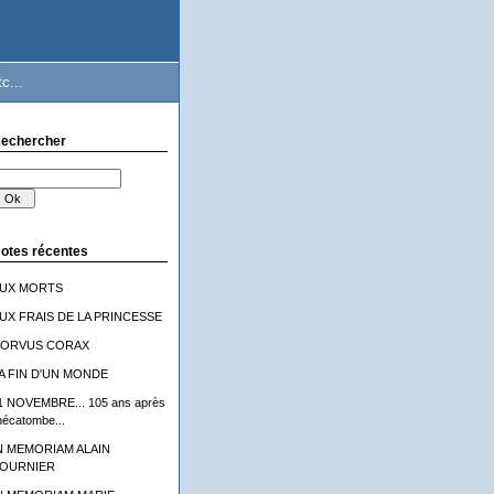
c...
echercher
otes récentes
UX MORTS
UX FRAIS DE LA PRINCESSE
ORVUS CORAX
A FIN D'UN MONDE
1 NOVEMBRE... 105 ans après
'hécatombe...
N MEMORIAM ALAIN
OURNIER