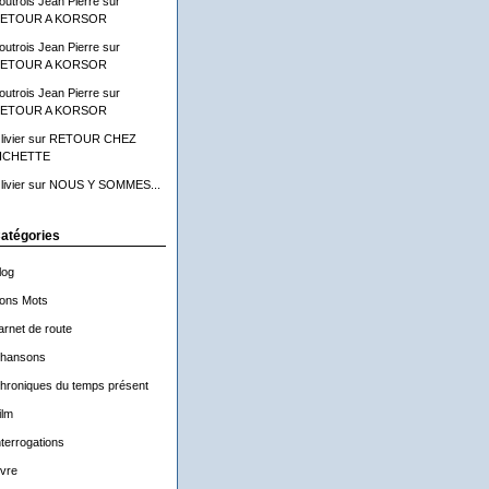
outrois Jean Pierre
sur
ETOUR A KORSOR
outrois Jean Pierre
sur
ETOUR A KORSOR
outrois Jean Pierre
sur
ETOUR A KORSOR
livier
sur
RETOUR CHEZ
ICHETTE
livier
sur
NOUS Y SOMMES...
atégories
log
ons Mots
arnet de route
hansons
hroniques du temps présent
ilm
nterrogations
ivre