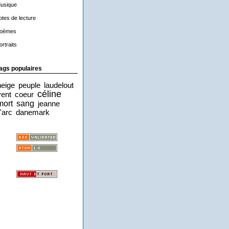
usique
otes de lecture
oèmes
ortraits
ags populaires
neige
peuple
laudelout
céline
vent
coeur
mort
sang
jeanne
'arc
danemark