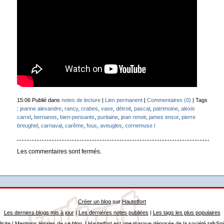
15:06 Publié dans
notes de lecture
|
Lien permanent
|
Commentaires (0)
| Tags
:
jeanne alexandre
,
rancy
,
crabes
,
vase
,
détroit
,
pascal
,
patrimoine
,
alexis
carrel
,
bernanos
,
bien-pensants
,
puritaine
,
jean renoir
,
james ensor
,
pierre
breughel
,
carnaval
,
carême
,
fous
,
aveugles
,
cornemuse l
Les commentaires sont fermés.
Créer un blog
sur
Hautetfort
Les derniers blogs mis à jour
|
Les dernières notes publiées
|
Les tags les plus populaires
icite
|
Mentions légales de ce blog
|
Hautetfort
est une marque déposée de la société talkSpi