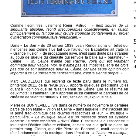
M
n
P
Comme l’écrit très justement Rémi Astruc :
« (les) figures de la
P
singularité absolue, (sont) irrécupérables collectivement, en raison
principalement du fait que leur œuvre s’oppose frontalement au projet
d’intégration communautaire républicain. »
T
Dans « Le Soir » du 20 janvier 1938, Jean Renoir signa un billet qui
n’encense pas Céline ! Le fait que l’auteur de Bagatelles ait traité la
« Grande Illusion » de propagande juive, n’est sans doute pas étranger
au coup de gueule du cinéaste qui renvoie la balle au « baratineur »
Céline :
« M. Céline n’aime pas Racine. Voilà qui est vraiment
dommage pour Racine. Moi, je n’aime pas les imbéciles, et je ne crois
d
pas que ce soit dommage pour M. Céline, car une seule opinion doit
importer à ce Gaudissart de l’antisémitisme, c’est la sienne propre. »
Marc LAUDELOUT qui reprend ce texte paru dans le numéro 63,
printemps 2011, de la revue 1895, apporte quelques précisions utiles
quant à l’opinion que se faisait Renoir de Céline. Elle se résume en
deux mots : il l’admirait. On y apprend aussi combien le parcours de ce
cinéaste de talent fut sinueux. Ceci, sans doute, explique cela.
Pierre de BONNEVILLE livre dans ce numéro de novembre la dernière
partie de son étude « Villon et Céline » dans laquelle il met l’accent sur
la porté tragi-comique des œuvres respectives et leur « musique »
particulière.
« La musique seule est un message direct au système
nerveux. Le reste est blabla. »
dixit Céline. C’est sur elle qu’est construit
tout entier l’édifice littéraire célinien, et c’est par elle qu’il se place au
premier rang. Cioran, que cite Pierre de Bonneville, avait compris le
rôle fondamental de la musique dans l’émotion :
« J’aime en musique,