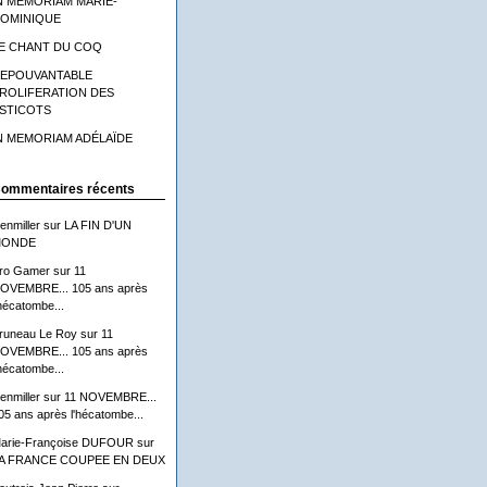
N MEMORIAM MARIE-
OMINIQUE
E CHANT DU COQ
'EPOUVANTABLE
ROLIFERATION DES
STICOTS
N MEMORIAM ADÉLAÏDE
ommentaires récents
lenmiller
sur
LA FIN D'UN
ONDE
ro Gamer
sur
11
OVEMBRE... 105 ans après
'hécatombe...
runeau Le Roy
sur
11
OVEMBRE... 105 ans après
'hécatombe...
lenmiller
sur
11 NOVEMBRE...
05 ans après l'hécatombe...
arie-Françoise DUFOUR
sur
A FRANCE COUPEE EN DEUX