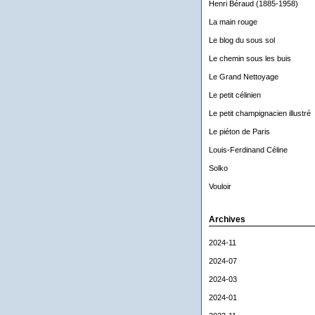
Henri Béraud (1885-1958)
La main rouge
Le blog du sous sol
Le chemin sous les buis
Le Grand Nettoyage
Le petit célinien
Le petit champignacien illustré
Le piéton de Paris
Louis-Ferdinand Céline
Solko
Vouloir
Archives
2024-11
2024-07
2024-03
2024-01