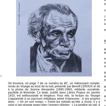
I
D
L
L
P
A
I
C
g
M
P
N
l
B
N
l
On trouvera, en page 7 de ce numéro du BC, un intéressant compte-
rendu du Voyage au bout de la nuit, présenté par Benoît LEROUX et dû
g
à la plume de Jeanne Alexandre (1890-1980), militante socialiste,
1
pacifiste et féministe. Ce texte, publié dans
Libres Propos
en janvier
1933, est enthousiaste et élogieux. Pour elle, la lecture du Voyage
M
s’apparente à un parcours initiatique semé d’épreuves ; à ses propres
L
dires :
« On en sort rompu. »
Parmi les extraits qu’elle a choisi, il y a
celui-ci qui résume assez bien l’univers célinien :
« La lumière du ciel, à