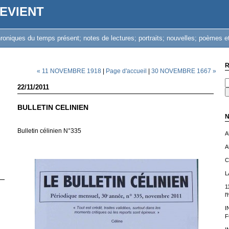
EVIENT
iques du temps présent; notes de lectures; portraits; nouvelles; poèmes et
R
« 11 NOVEMBRE 1918
|
Page d'accueil
|
30 NOVEMBRE 1667 »
22/11/2011
BULLETIN CELINIEN
N
Bulletin célinien N°335
A
A
C
L
1
l
I
F