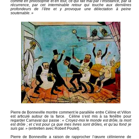
comme en philosophie et en tout, ce qui fait mal par l’insistance, par la
récurrence, par cet interminable retour qui touche aux dernières
profondeurs de l’être et y provoque une délectation à peine
soutenable. »
Pierre de Bonneville montre comment le parallèle entre Céline et Villon
est articulé autour de la farce. Céline s’est mis à sa fenêtre pour
regarder Carnaval qui passe :
« Croyez-moi le monde est drôle, la mort
est drôle ; et c’est pour ça que mes livres sont drôles, et qu’au fond je
suis gai. »
(entretien avec Robert Poulet).
Pierre de Bonneville a raison de rapprocher l’œuvre célinienne de